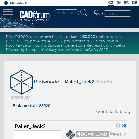
CZ
|
SK
|
EN
|
DE
Přes 123.000 registrovaných u nás, celkem
1.130.000
registrovaných
(CZ+EN)
. Tipy pro
AutoCAD 2027
, pro
Inventor 2027
a pro
Revit 2027
.
Nový
Kalkulátor nosníků
,
Spirograf generátor
a
Regresní křivky
v sekci
Převodníky
.
Kompletní
příkazy
a
proměnné AutoCADu 2027
.
Blok-model: Pallet_Jack2
(Vozidla,
doprava)
Blok-model #22528
« zpět na Katalog
Pallet_Jack2
◄ DOWNLOAD
Pallet_J