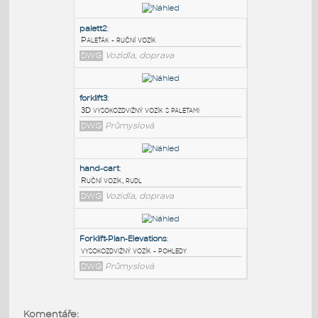
PODOBNÉ BLOKY
:
palett2
:
Paleťák - ruční vozík
DWG
Vozidla, doprava
forklift3
:
3D vysokozdvižný vozík s paletami
DWG
Průmyslová
hand-cart
:
Komentáře: