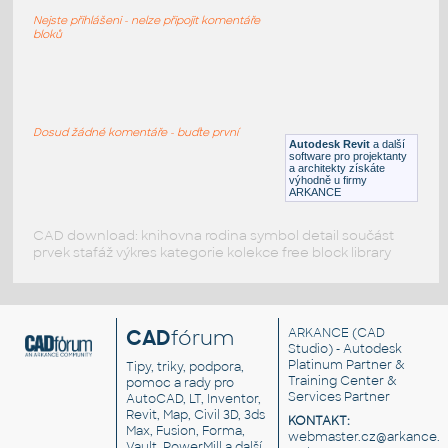
Ruční vozík, rudl
Nejste přihlášeni - nelze připojit komentáře
DWG
Vozidla, doprava
bloků
Forklift-Plan-Elevations
:
vysokozdvižný vozík - pohledy
Dosud žádné komentáře - buďte první
Autodesk Revit
a další
DWG
Průmyslová
software pro projektanty
a architekty získáte
výhodně u firmy
ARKANCE
CAD download: knihovna rodina symbol detail součást
prvek stafáž výkres kategorie kolekce free block library
CAD
fórum
ARKANCE
(CAD
Studio) - Autodesk
Platinum Partner &
Tipy, triky, podpora,
Training Center &
pomoc a rady pro
Services Partner
AutoCAD, LT, Inventor,
Revit, Map, Civil 3D, 3ds
KONTAKT:
Max, Fusion, Forma,
webmaster.cz@arkance.w
Vault, PowerMill a další