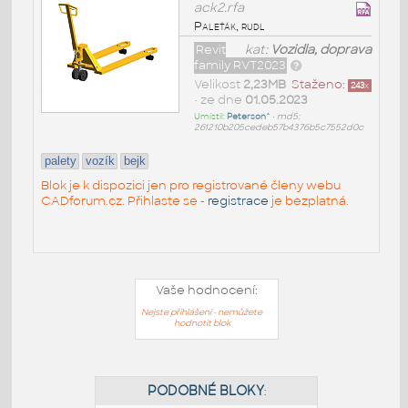
ack2.rfa
Paleťák, rudl
Revit
kat:
Vozidla, doprava
family RVT2023
Velikost
2,23MB
Staženo:
243
x
• ze dne
01.05.2023
Umístil:
Peterson^
•
md5:
261210b205cedeb57b4376b5c7552d0c
palety
vozík
bejk
Blok je k dispozici jen pro registrované členy webu
CADforum.cz. Přihlaste se -
registrace
je bezplatná.
Vaše hodnocení:
Nejste přihlášeni - nemůžete
hodnotit blok