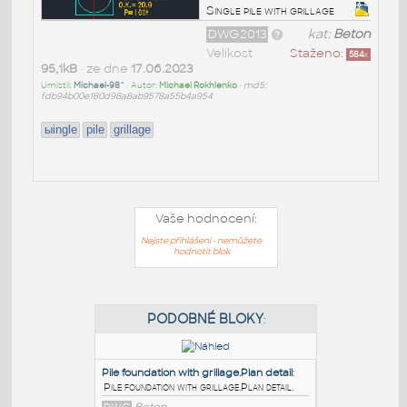
Single pile with grillage
DWG2013
kat:
Beton
Velikost
Staženo:
584
x
95,1kB
• ze dne
17.06.2023
Umístil:
Michael-98^
• Autor:
Michael Rokhlenko
•
md5:
fdb94b00e180d98a8ab9578a55b4a954
ыingle
pile
grillage
Vaše hodnocení:
Nejste přihlášeni - nemůžete
hodnotit blok