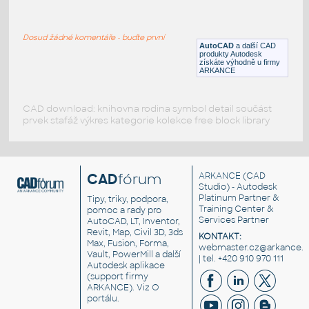
Pile foundation with grillage.Plan detail
:
Pile foundation with grillage. Plan detail.
Dosud žádné komentáře - buďte první
DWG
Beton
AutoCAD
a další CAD
produkty Autodesk
získáte výhodně u firmy
ARKANCE
CAD download: knihovna rodina symbol detail součást
prvek stafáž výkres kategorie kolekce free block library
CAD
fórum
ARKANCE
(CAD
Studio) - Autodesk
Platinum Partner &
Tipy, triky, podpora,
Training Center &
pomoc a rady pro
Services Partner
AutoCAD, LT, Inventor,
Revit, Map, Civil 3D, 3ds
KONTAKT:
Max, Fusion, Forma,
webmaster.cz@arkance.w
Vault, PowerMill a další
| tel. +420 910 970 111
Autodesk aplikace
(support firmy
ARKANCE). Viz
O
portálu
.