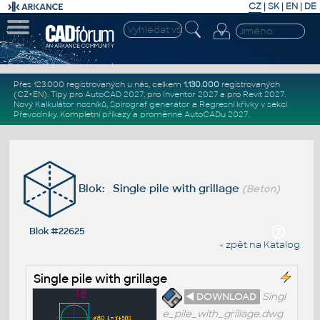
CZ
|
SK
|
EN
|
DE
Přes 123.000 registrovaných u nás, celkem
1.130.000
registrovaných
(CZ+EN)
. Tipy pro
AutoCAD 2027
, pro
Inventor 2027
a pro
Revit 2027
.
Nový
Kalkulátor nosníků
,
Spirograf generátor
a
Regresní křivky
v sekci
Převodníky
.
Kompletní
příkazy
a
proměnné AutoCADu 2027
.
Blok: Single pile with grillage
(Beton)
Blok #22625
« zpět na Katalog
Single pile with grillage
◄ DOWNLOAD
Singl
e_pile_with_grillage.dwg