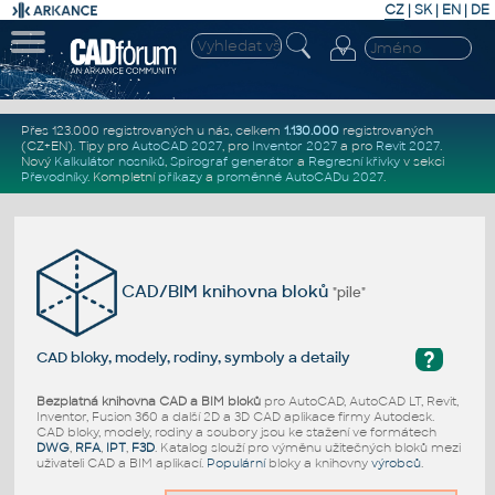
CZ
|
SK
|
EN
|
DE
Přes 123.000 registrovaných u nás, celkem
1.130.000
registrovaných
(CZ+EN)
. Tipy pro
AutoCAD 2027
, pro
Inventor 2027
a pro
Revit 2027
.
Nový
Kalkulátor nosníků
,
Spirograf generátor
a
Regresní křivky
v sekci
Převodníky
.
Kompletní
příkazy
a
proměnné AutoCADu 2027
.
CAD/BIM knihovna bloků
"pile"
?
CAD bloky, modely, rodiny, symboly a detaily
Bezplatná knihovna CAD a BIM bloků
pro AutoCAD, AutoCAD LT, Revit,
Inventor, Fusion 360 a další 2D a 3D CAD aplikace firmy Autodesk.
CAD bloky, modely, rodiny a soubory jsou ke stažení ve formátech
DWG
,
RFA
,
IPT
,
F3D
. Katalog slouží pro výměnu užitečných bloků mezi
uživateli CAD a BIM aplikací.
Populární
bloky a knihovny
výrobců
.