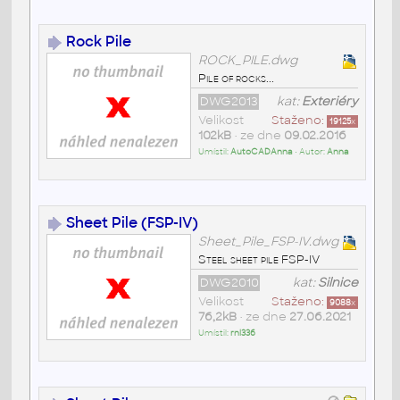
Rock Pile
ROCK_PILE.dwg
Pile of rocks...
DWG2013
kat:
Exteriéry
Velikost
Staženo:
19125
x
102kB
• ze dne
09.02.2016
Umístil:
AutoCADAnna
• Autor:
Anna
Sheet Pile (FSP-IV)
Sheet_Pile_FSP-IV.dwg
Steel sheet pile FSP-IV
DWG2010
kat:
Silnice
Velikost
Staženo:
9088
x
76,2kB
• ze dne
27.06.2021
Umístil:
rnl336