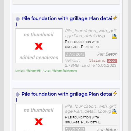
Pile foundation with grillage.Plan detai
l
Pile_foundation_with_grill
age.Plan_detail.dwg
Pile foundation with
grillage. Plan detail.
DWG2013
kat:
Beton
Velikost
Staženo:
3000
x
2,73MB
• ze dne
16.06.2023
Umístil:
Michael-98
• Autor:
Michael Rokhlenko
Pile foundation with grillage.Plan detai
l
Pile_foundation_with_grill
age.Plan_detail_12.dwg
Pile foundation with
grillage. Plan detail.
DWG2013
kat:
Beton