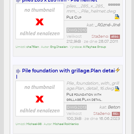
piles__285_x_285_
mm_-_Pile_helmet.dwg
Pile Cup
kat:
_Různé-Jiné
DWG2010
Velikost
Staženo:
4694
x
212,9kB
• ze dne
28.07.2011
Umístil:
sha76lan
• Autor:
Eng.Shaalan
• Výrobce:
Al Fayhaa Group
Pile foundation with grillage.Plan detai
l
Pile_foundation_with_grill
age.Plan_detail_16.dwg
Pile foundation with
grillage.Plan detail.
DWG2013
kat:
Beton
Velikost
Staženo:
550
x
100,3kB
• ze dne
16.06.2023
Umístil:
Michael-98
• Autor:
Michael Rokhlenko