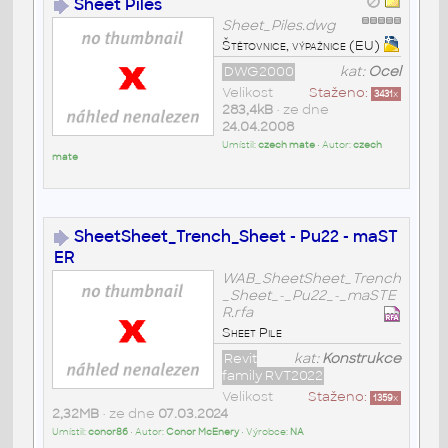
Sheet Piles
Sheet_Piles.dwg
Štětovnice, výpažnice (EU)
DWG2000
kat:
Ocel
Velikost
Staženo:
3431
x
283,4kB
• ze dne
24.04.2008
Umístil:
czech mate
• Autor:
czech
mate
SheetSheet_Trench_Sheet - Pu22 - maST
ER
WAB_SheetSheet_Trench
_Sheet_-_Pu22_-_maSTE
R.rfa
Sheet Pile
Revit
kat:
Konstrukce
family RVT2022
Velikost
Staženo:
1359
x
2,32MB
• ze dne
07.03.2024
Umístil:
conor86
• Autor:
Conor McEnery
• Výrobce:
NA