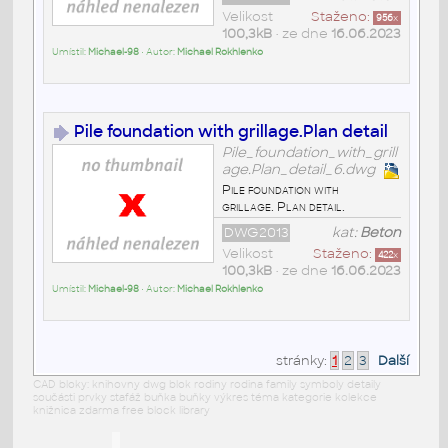
Velikost
Staženo:
956
x
100,3kB
• ze dne
16.06.2023
Umístil:
Michael-98
• Autor:
Michael Rokhlenko
Pile foundation with grillage.Plan detail
Pile_foundation_with_grill
age.Plan_detail_6.dwg
Pile foundation with
grillage. Plan detail.
DWG2013
kat:
Beton
Velikost
Staženo:
422
x
100,3kB
• ze dne
16.06.2023
Umístil:
Michael-98
• Autor:
Michael Rokhlenko
stránky:
1
2
3
Další
CAD bloky: knihovny dwg blok rodiny rodina family symboly detaily
součásti prvky stafáž buňka buňky výkres téma kategorie kolekce
knižnica zdarma free block library