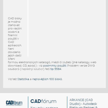
CAD bloky
je možno
stahovat
pro vlastní
osobní a
firemní
použití v
CAD
aplikacích.
Není
dovoleno
jejich další
šíření
formou elektronických katalogů, médií či služeb (jiné katalogy, web
download, CD, apod.) - viz
podmínky použití
. Problém verze DWG
souborů (
neplatný soubor
) řeší
tip 5584
.
Viz též
Statistika
a
nejnovějších 100 bloků
.
CAD
fórum
ARKANCE
(CAD
Studio) - Autodesk
Platinum Partner &