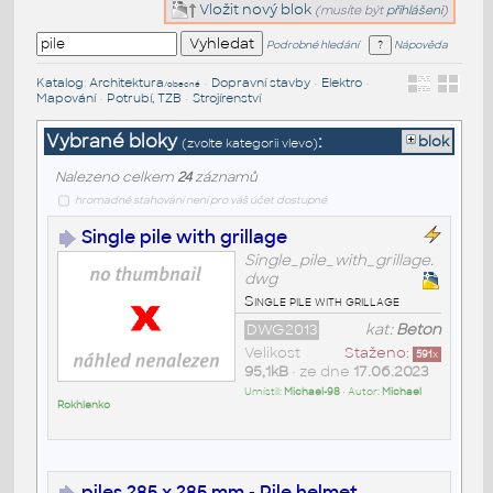
Vložit nový blok
(musíte být
přihlášeni
)
Podrobné hledání
Nápověda
Katalog
:
Architektura
•
Dopravní stavby
•
Elektro
•
/obecné
Mapování
•
Potrubí, TZB
•
Strojírenství
Vybrané bloky
:
blok
(zvolte kategorii vlevo)
Nalezeno celkem
24
záznamů
hromadné stahování není pro váš účet dostupné
Single pile with grillage
Single_pile_with_grillage.
dwg
Single pile with grillage
DWG2013
kat:
Beton
Velikost
Staženo:
591
x
95,1kB
• ze dne
17.06.2023
Umístil:
Michael-98
• Autor:
Michael
Rokhlenko
piles 285 x 285 mm - Pile helmet