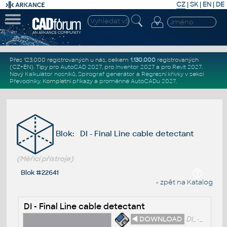
CZ
|
SK
|
EN
|
DE
Přes 123.000 registrovaných u nás, celkem
1.130.000
registrovaných
(CZ+EN)
. Tipy pro
AutoCAD 2027
, pro
Inventor 2027
a pro
Revit 2027
.
Nový
Kalkulátor nosníků
,
Spirograf generátor
a
Regresní křivky
v sekci
Převodníky
.
Kompletní
příkazy
a
proměnné AutoCADu 2027
.
Blok: DI - Final Line cable detectant
(Měřící přístroje)
Blok #22641
« zpět na Katalog
DI - Final Line cable detectant
◄ DOWNLOAD
DI_-_