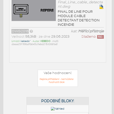
Final_Line_cable_detecta
nt.dwg
FINAL DE LINE POUR
MODULE CABLE
DETECTANT DETECTION
INCENDIE
DWG2018
kat:
Měřící přístroje
Velikost
58,3kB
• ze dne
29.06.2023
Staženo:
532
x
Umístil:
kebedo^
• Autor:
KEBEDO
•
md5:
daaa25f761bdfbb45cfebd27b12681a8
Vaše hodnocení:
Nejste přihlášeni - nemůžete
hodnotit blok