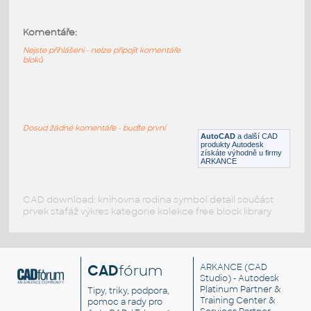
PLANO DE DETALLES DE SOPORTE
PARA TUBERIAS DE AGUA CRUDA EN
DIFERENTES DIAMETROS, CALIDAD DE
Komentáře:
MATERIALES
Nejste přihlášeni - nelze připojit komentáře
DWG
Plechy
bloků
Oreja
:
Oreja porta eslabon de Cadenas de
Dosud žádné komentáře - buďte první
Arrastre de Clinker
AutoCAD
a další CAD
produkty Autodesk
DWG
Spojovací součásti
získáte výhodně u firmy
ARKANCE
CAD download: knihovna rodina symbol detail součást
prvek stafáž výkres kategorie kolekce free block library
CAD
fórum
ARKANCE
(CAD
Studio) - Autodesk
Platinum Partner &
Tipy, triky, podpora,
Training Center &
pomoc a rady pro