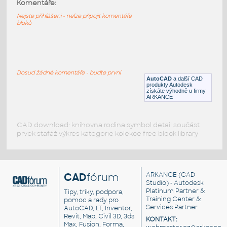
Cable distribution rack
:
Komentáře:
Cable distribution rack
Nejste přihlášeni - nelze připojit komentáře
bloků
DWG
Rozvaděče, jističe
Cable tray
:
Kabelový žlab
Dosud žádné komentáře - buďte první
AutoCAD
a další CAD
DWG
_Různé-Jiné
produkty Autodesk
získáte výhodně u firmy
ARKANCE
CAD download: knihovna rodina symbol detail součást
prvek stafáž výkres kategorie kolekce free block library
CAD
fórum
ARKANCE
(CAD
Studio) - Autodesk
Platinum Partner &
Tipy, triky, podpora,
Training Center &
pomoc a rady pro
Services Partner
AutoCAD, LT, Inventor,
Revit, Map, Civil 3D, 3ds
KONTAKT:
Max, Fusion, Forma,