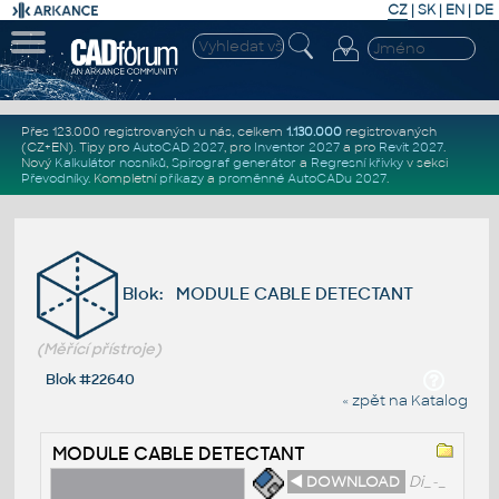
CZ
|
SK
|
EN
|
DE
Přes 123.000 registrovaných u nás, celkem
1.130.000
registrovaných
(CZ+EN)
. Tipy pro
AutoCAD 2027
, pro
Inventor 2027
a pro
Revit 2027
.
Nový
Kalkulátor nosníků
,
Spirograf generátor
a
Regresní křivky
v sekci
Převodníky
.
Kompletní
příkazy
a
proměnné AutoCADu 2027
.
Blok: MODULE CABLE DETECTANT
(Měřící přístroje)
Blok #22640
« zpět na Katalog
MODULE CABLE DETECTANT
◄ DOWNLOAD
Di_-_