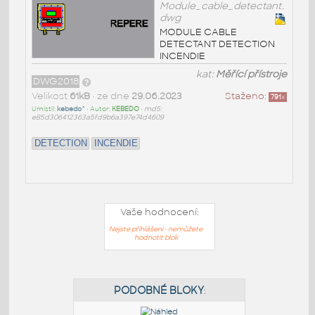
Module_cable_detectant.
dwg
MODULE CABLE
DETECTANT DETECTION
INCENDIE
kat:
Měřící přístroje
DWG2018
Velikost
61kB
• ze dne
29.06.2023
Staženo:
791
x
Umístil:
kebedo^
• Autor:
KEBEDO
•
md5:
e85d306412363a5fd9b6a397e74d4609
DETECTION
INCENDIE
Vaše hodnocení:
Nejste přihlášeni - nemůžete
hodnotit blok