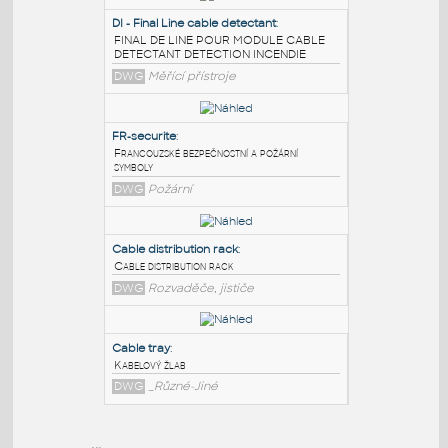
PODOBNÉ BLOKY
:
DI - Final Line cable detectant
:
FINAL DE LINE POUR MODULE CABLE
DETECTANT DETECTION INCENDIE
DWG
Měřící přístroje
FR-securite
:
Francouzské bezpečnostní a požární
symboly
DWG
Požární