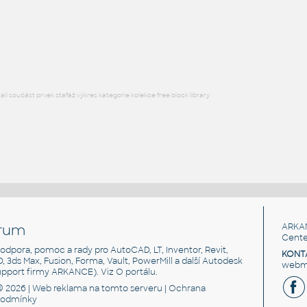
Front-Panel-4(1)
:
tester
DWG
_Různé-Jiné
l součást prvek stafáž výkres kategorie kolekce free block library
rum
ARKA
Cente
, podpora, pomoc a rady pro AutoCAD, LT, Inventor, Revit,
KONT
3D, 3ds Max, Fusion, Forma, Vault, PowerMill a další Autodesk
webma
support firmy ARKANCE). Viz
O portálu
.
© 2026 |
Web reklama
na tomto serveru |
Ochrana
podmínky