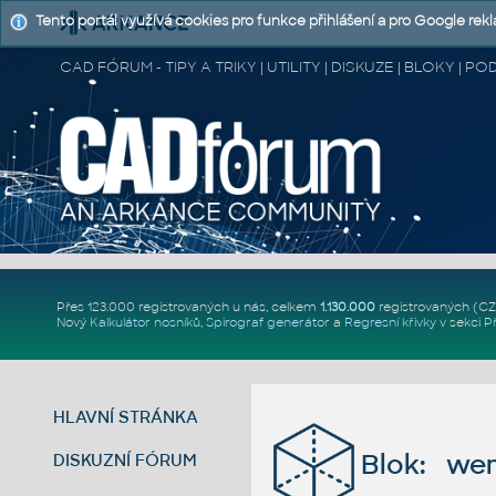
Tento portál využívá cookies pro funkce přihlášení a pro Google rek
CAD FÓRUM - TIPY A TRIKY | UTILITY | DISKUZE | BLOKY |
Přes 123.000 registrovaných u nás, celkem
1.130.000
registrovaných (C
Nový
Kalkulátor nosníků
,
Spirograf generátor
a
Regresní křivky
v sekci
P
HLAVNÍ STRÁNKA
Blok: we
DISKUZNÍ FÓRUM