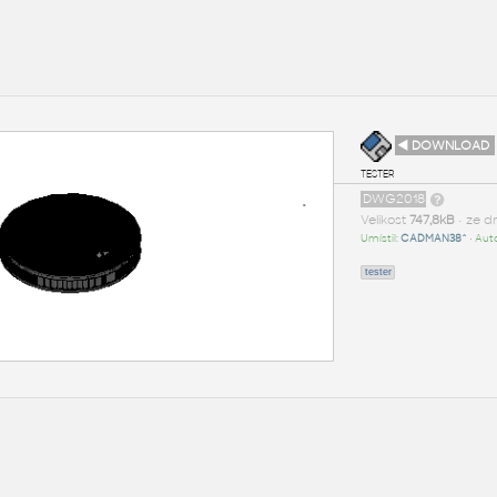
◄ DOWNLOAD
tester
DWG2018
Velikost
747,8kB
• ze d
Umístil:
CADMAN38^
• Aut
tester