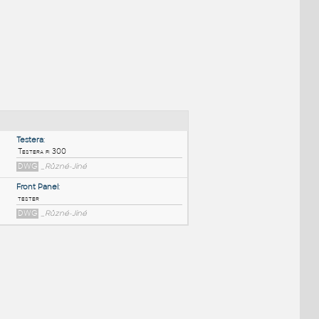
NÉ BLOKY
:
Testera
:
Testera fi 300
DWG
_Různé-Jiné