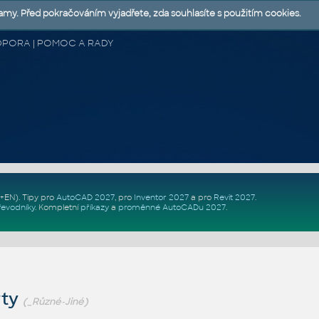
lamy. Před pokračováním vyjadřete, zda souhlasíte s použitím cookies.
 PODPORA | POMOC A RADY
Z+EN)
. Tipy pro
AutoCAD 2027
, pro
Inventor 2027
a pro
Revit 2027
.
řevodníky
.
Kompletní
příkazy
a
proměnné AutoCADu 2027
.
rty
(_Různé-Jiné)