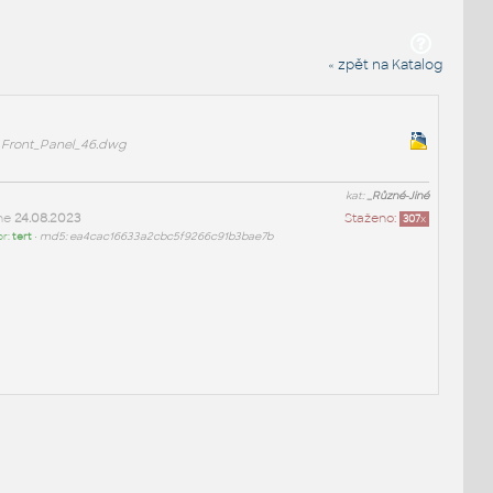
« zpět na Katalog
Front_Panel_46.dwg
kat:
_Různé-Jiné
ne
24.08.2023
Staženo:
307
x
or:
tert
•
md5: ea4cac16633a2cbc5f9266c91b3bae7b