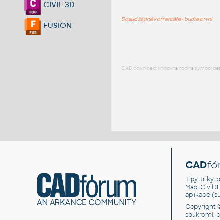
CIVIL 3D
Dosud žádné komentáře - buďte první
FUSION
CAD download: knihovna rodina symbol detai
CAD
fó
Tipy, triky
Map, Civil 
aplikace (
Copyright 
soukromí, 