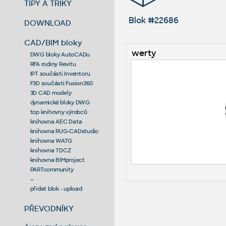
TIPY A TRIKY
Blok #22686
DOWNLOAD
CAD/BIM bloky
werty
DWG bloky AutoCADu
RFA rodiny Revitu
IPT součásti Inventoru
F3D součásti Fusion360
3D CAD modely
dynamické bloky DWG
top knihovny výrobců
knihovna AEC Data
knihovna RUG-CADstudio
knihovna WATG
knihovna TDCZ
knihovna BIMproject
PARTcommunity
--
přidat blok - upload
PŘEVODNÍKY