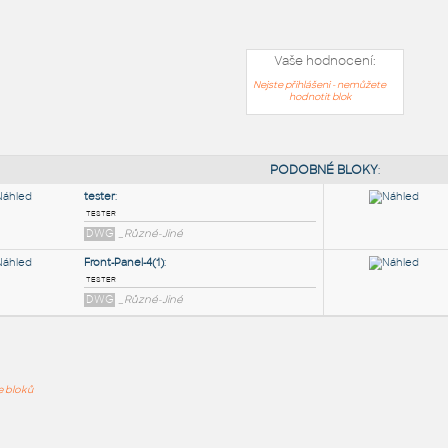
Vaše hodnocení:
Nejste přihlášeni - nemůžete
hodnotit blok
PODOB
tester
:
ře bloků
tester
DWG
_Různé-Jiné