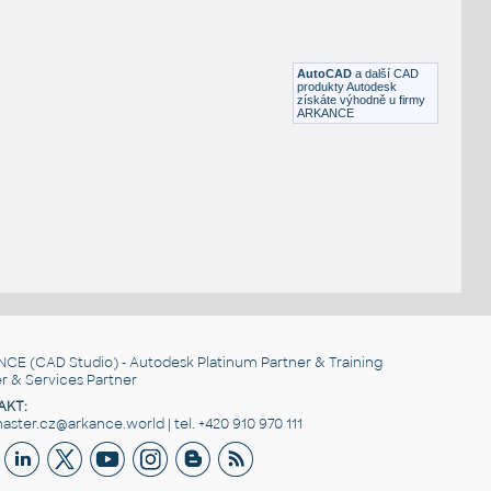
Front Panel
:
tester
DWG
_Různé-Jiné
AutoCAD
a další CAD
produkty Autodesk
získáte výhodně u firmy
ARKANCE
NCE
(CAD Studio) - Autodesk Platinum Partner & Training
r & Services Partner
AKT:
ster.cz@arkance.world | tel. +420 910 970 111