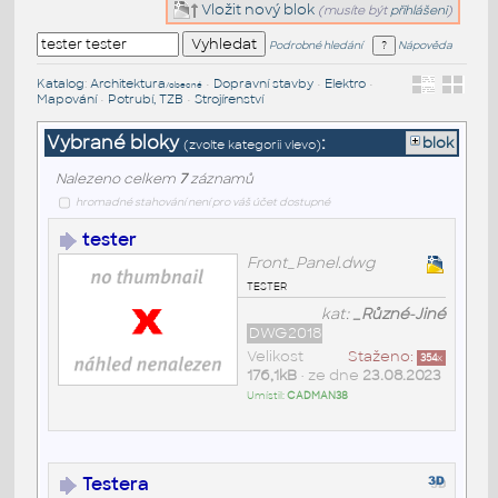
Vložit nový blok
(musíte být
přihlášeni
)
Podrobné hledání
Nápověda
Katalog
:
Architektura
•
Dopravní stavby
•
Elektro
•
/obecné
Mapování
•
Potrubí, TZB
•
Strojírenství
Vybrané bloky
:
blok
(zvolte kategorii vlevo)
Nalezeno celkem
7
záznamů
hromadné stahování není pro váš účet dostupné
tester
Front_Panel.dwg
tester
kat:
_Různé-Jiné
DWG2018
Velikost
Staženo:
354
x
176,1kB
• ze dne
23.08.2023
Umístil:
CADMAN38
Testera