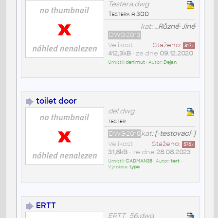
Testera.dwg
Testera fi 300
kat:
_Různé-Jiné
DWG2013
Velikost
Staženo:
317
x
412,3kB
• ze dne
09.12.2020
Umístil:
denimut
• Autor:
Dejan
toilet door
del.dwg
tester
DWG2018
kat:
[-testovací-]
Velikost
Staženo:
576
x
31,8kB
• ze dne
28.08.2023
Umístil:
CADMAN38
• Autor:
tert
•
Výrobce:
type
ERTT
ERTT_56.dwg