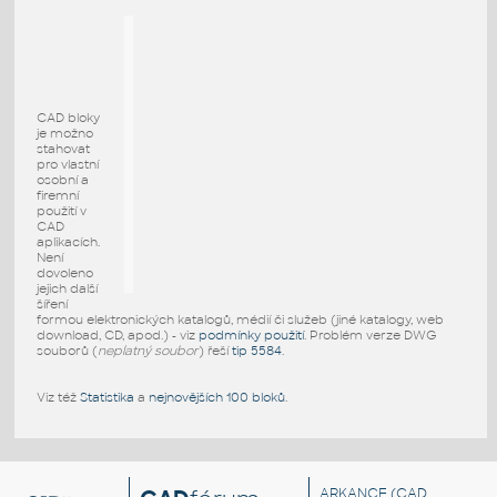
CAD bloky
je možno
stahovat
pro vlastní
osobní a
firemní
použití v
CAD
aplikacích.
Není
dovoleno
jejich další
šíření
formou elektronických katalogů, médií či služeb (jiné katalogy, web
download, CD, apod.) - viz
podmínky použití
. Problém verze DWG
souborů (
neplatný soubor
) řeší
tip 5584
.
Viz též
Statistika
a
nejnovějších 100 bloků
.
ARKANCE
(CAD