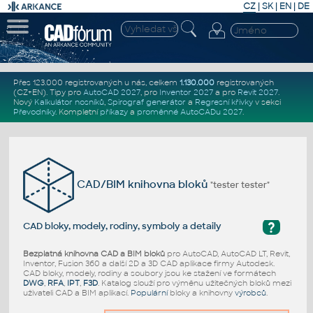
CZ
|
SK
|
EN
|
DE
Přes 123.000 registrovaných u nás, celkem
1.130.000
registrovaných
(CZ+EN)
. Tipy pro
AutoCAD 2027
, pro
Inventor 2027
a pro
Revit 2027
.
Nový
Kalkulátor nosníků
,
Spirograf generátor
a
Regresní křivky
v sekci
Převodníky
.
Kompletní
příkazy
a
proměnné AutoCADu 2027
.
CAD/BIM knihovna bloků
"tester tester"
?
CAD bloky, modely, rodiny, symboly a detaily
Bezplatná knihovna CAD a BIM bloků
pro AutoCAD, AutoCAD LT, Revit,
Inventor, Fusion 360 a další 2D a 3D CAD aplikace firmy Autodesk.
CAD bloky, modely, rodiny a soubory jsou ke stažení ve formátech
DWG
,
RFA
,
IPT
,
F3D
. Katalog slouží pro výměnu užitečných bloků mezi
uživateli CAD a BIM aplikací.
Populární
bloky a knihovny
výrobců
.