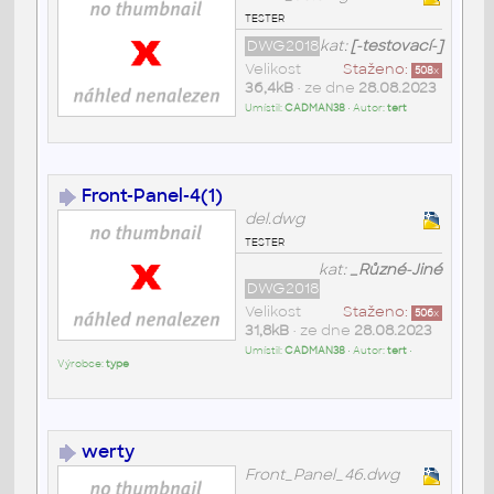
tester
DWG2018
kat:
[-testovací-]
Velikost
Staženo:
508
x
36,4kB
• ze dne
28.08.2023
Umístil:
CADMAN38
• Autor:
tert
Front-Panel-4(1)
del.dwg
tester
kat:
_Různé-Jiné
DWG2018
Velikost
Staženo:
506
x
31,8kB
• ze dne
28.08.2023
Umístil:
CADMAN38
• Autor:
tert
•
Výrobce:
type
werty
Front_Panel_46.dwg