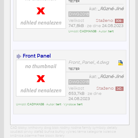
tester
kat:
_Různé-Jiné
DWG2018
Velikost
Staženo:
309
x
747,8kB
• ze dne
24.08.2023
Umístil:
CADMAN38
• Autor:
tert
Front Panel
Front_Panel_4.dwg
tester
kat:
_Různé-Jiné
DWG2018
Velikost
Staženo:
242
x
653,7kB
• ze dne
24.08.2023
Umístil:
CADMAN38
• Autor:
tert
• Výrobce:
tert
CAD bloky: knihovny dwg blok rodiny rodina family symboly detaily
součásti prvky stafáž buňka buňky výkres téma kategorie kolekce
knižnica zdarma free block library