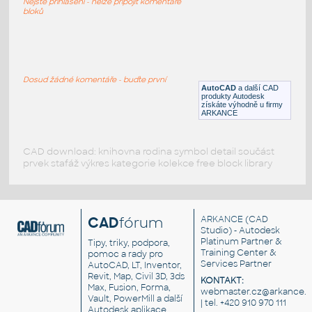
Nejste přihlášeni - nelze připojit komentáře
bloků
Egg crate
:
Tvar plata na vejce, parametrická 3D
plocha (např. zásobník na součástky)
Dosud žádné komentáře - buďte první
AutoCAD
a další CAD
F3D
Materiály
produkty Autodesk
získáte výhodně u firmy
ARKANCE
CAD download: knihovna rodina symbol detail součást
prvek stafáž výkres kategorie kolekce free block library
CAD
fórum
ARKANCE
(CAD
Studio) - Autodesk
Platinum Partner &
Tipy, triky, podpora,
Training Center &
pomoc a rady pro
Services Partner
AutoCAD, LT, Inventor,
Revit, Map, Civil 3D, 3ds
KONTAKT:
Max, Fusion, Forma,
webmaster.cz@arkance.w
Vault, PowerMill a další
| tel. +420 910 970 111
Autodesk aplikace