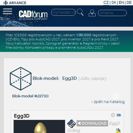
CZ
|
SK
|
EN
|
DE
Přes 123.000 registrovaných u nás, celkem
1.130.000
registrovaných
(CZ+EN)
. Tipy pro
AutoCAD 2027
, pro
Inventor 2027
a pro
Revit 2027
.
Nový
Kalkulátor nosníků
,
Spirograf generátor
a
Regresní křivky
v sekci
Převodníky
.
Kompletní
příkazy
a
proměnné AutoCADu 2027
.
Blok-model: Egg3D
(Jídlo, nápoje)
Blok-model #22730
« zpět na Katalog
Egg3D
◄ DOWNLOAD
Egg3
D.dwg