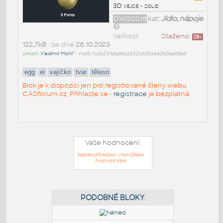
3D vejce - solid
DWG2018
kat:
Jídlo, nápoje
Velikost
Staženo:
29
x
122,7kB
• ze dne
26.10.2023
Umístil:
Vladimír Michl^
•
md5: fc0c231da88ca532c635a64262be00a8
egg
ei
vajíčko
tvar
těleso
Blok je k dispozici jen pro registrované členy webu
CADforum.cz. Přihlaste se -
registrace
je bezplatná.
Vaše hodnocení:
Nejste přihlášeni - nemůžete
hodnotit blok