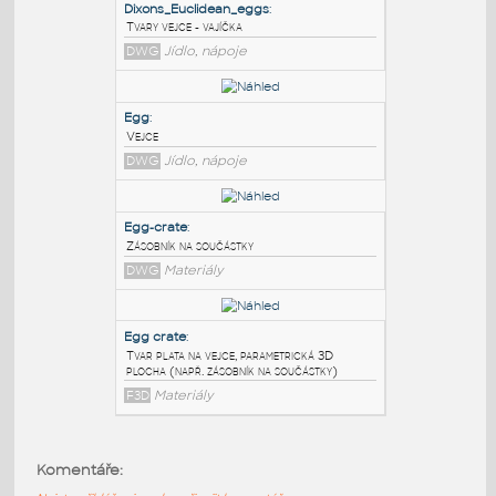
PODOBNÉ BLOKY
:
Dixons_Euclidean_eggs
:
Tvary vejce - vajíčka
DWG
Jídlo, nápoje
Egg
:
Vejce
DWG
Jídlo, nápoje
Egg-crate
:
Zásobník na součástky
Komentáře:
DWG
Materiály