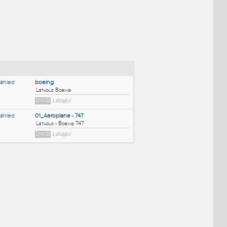
NÉ BLOKY
:
boeing
:
Letadlo Boeing
DWG
Létající
01_Aeroplane - 747
:
Letadlo - Boeing 747