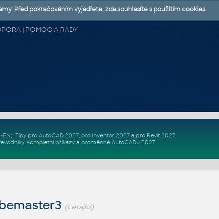
lamy. Před pokračováním vyjadřete, zda souhlasíte s použitím cookies.
 PODPORA | POMOC A RADY
Z+EN)
. Tipy pro
AutoCAD 2027
, pro
Inventor 2027
a pro
Revit 2027
.
řevodníky
.
Kompletní
příkazy
a
proměnné AutoCADu 2027
.
obemaster3
(Létající)