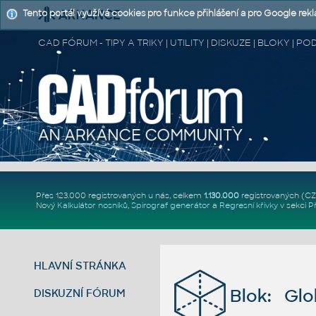
Tento portál využívá cookies pro funkce přihlášení a pro Google rek
CAD FÓRUM - TIPY A TRIKY | UTILITY | DISKUZE | BLOKY |
Přes 123.000 registrovaných u nás, celkem
1.130.000
registrovaných (C
Nový
Kalkulátor nosníků
,
Spirograf generátor
a
Regresní křivky
v sekci
P
HLAVNÍ STRÁNKA
Blok: Gl
DISKUZNÍ FÓRUM