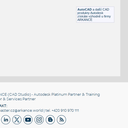
DWG
Létající
AutoCAD
a další CAD
produkty Autodesk
získáte výhodně u firmy
ARKANCE
NCE
(CAD Studio) - Autodesk Platinum Partner & Training
r & Services Partner
AKT:
ster.cz@arkance.world | tel. +420 910 970 111