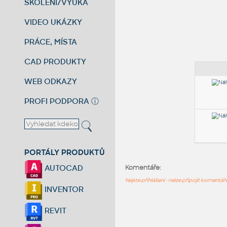
ŠKOLENÍ/VÝUKA
VIDEO UKÁZKY
PRÁCE, MÍSTA
CAD PRODUKTY
WEB ODKAZY
PROFI PODPORA
ⓘ
PORTÁLY PRODUKTŮ
AUTOCAD
Komentáře:
Nejste přihlášeni - nelze připojit komentá
INVENTOR
REVIT