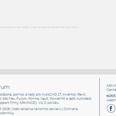
DWG
Létající
l součást prvek stafáž výkres kategorie kolekce free block library
rum
ARKA
Cente
, podpora, pomoc a rady pro AutoCAD, LT, Inventor, Revit,
KONT
3D, 3ds Max, Fusion, Forma, Vault, PowerMill a další Autodesk
webma
support firmy ARKANCE). Viz
O portálu
.
© 2026 |
Web reklama
na tomto serveru |
Ochrana
podmínky