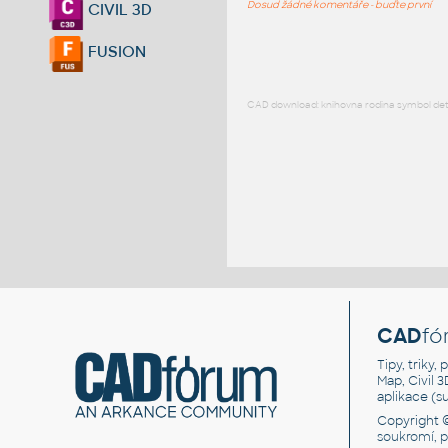
Dosud žádné komentáře - buďte první
CIVIL 3D
FUSION
CAD download: knihovna rodina symbol detai
CAD
fó
Tipy, triky
Map, Civil 
aplikace (
Copyright 
soukromí, 