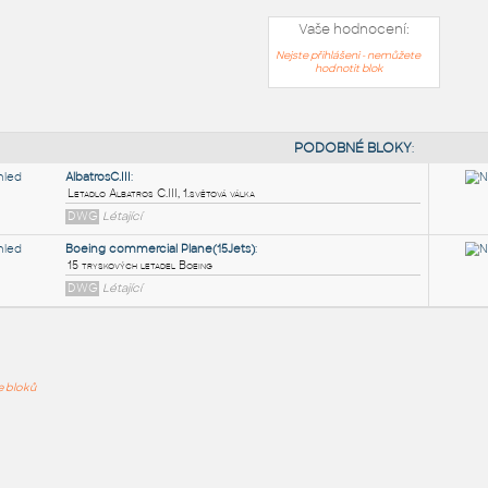
Vaše hodnocení:
Nejste přihlášeni - nemůžete
hodnotit blok
PODOB
AlbatrosC.III
:
ře bloků
Letadlo Albatros C.III, 1.světová válka
DWG
Létající
Boeing commercial Plane(15Jets)
:
15 tryskových letadel Boeing