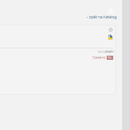
« zpět na Katalog
kat:
Létající
Staženo:
50
x