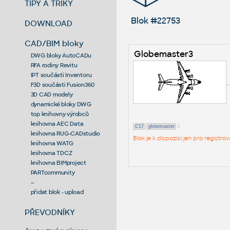
TIPY A TRIKY
Blok #22753
DOWNLOAD
CAD/BIM bloky
Globemaster3
DWG bloky AutoCADu
RFA rodiny Revitu
IPT součásti Inventoru
F3D součásti Fusion360
3D CAD modely
dynamické bloky DWG
top knihovny výrobců
knihovna AEC Data
3
C17
globemaster
knihovna RUG-CADstudio
Blok je k dispozici jen pro regist
knihovna WATG
knihovna TDCZ
knihovna BIMproject
PARTcommunity
--
přidat blok - upload
PŘEVODNÍKY