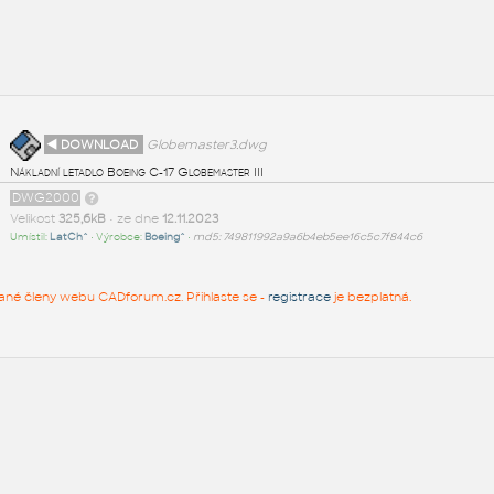
◄ DOWNLOAD
Globemaster3.dwg
Nákladní letadlo Boeing C-17 Globemaster III
DWG2000
Velikost
325,6kB
• ze dne
12.11.2023
Umístil:
LatCh^
• Výrobce:
Boeing^
•
md5: 749811992a9a6b4eb5ee16c5c7f844c6
rované členy webu CADforum.cz. Přihlaste se -
registrace
je bezplatná.