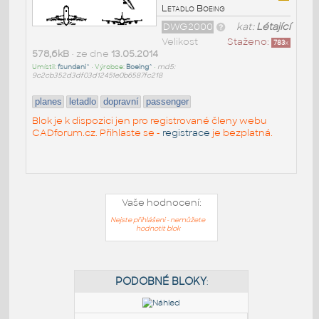
Letadlo Boeing
DWG2000
kat:
Létající
Velikost
Staženo:
783
x
578,6kB
• ze dne
13.05.2014
Umístil:
fsundani^
• Výrobce:
Boeing^
•
md5:
9c2cb352d3df03d12451e0b6587fc218
planes
letadlo
dopravní
passenger
Blok je k dispozici jen pro registrované členy webu
CADforum.cz. Přihlaste se -
registrace
je bezplatná.
Vaše hodnocení:
Nejste přihlášeni - nemůžete
hodnotit blok