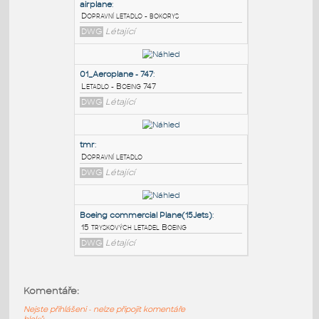
PODOBNÉ BLOKY
:
airplane
:
Dopravní letadlo - bokorys
DWG
Létající
01_Aeroplane - 747
:
Letadlo - Boeing 747
DWG
Létající
tmr
:
Komentáře:
Dopravní letadlo
Nejste přihlášeni - nelze připojit komentáře
DWG
Létající
bloků