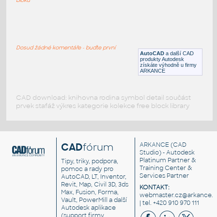
Boeing commercial Plane(15Jets)
:
15 tryskových letadel Boeing
Dosud žádné komentáře - buďte první
DWG
Létající
AutoCAD
a další CAD
produkty Autodesk
získáte výhodně u firmy
ARKANCE
CAD download: knihovna rodina symbol detail součást
prvek stafáž výkres kategorie kolekce free block library
CAD
fórum
ARKANCE
(CAD
Studio) - Autodesk
Platinum Partner &
Tipy, triky, podpora,
Training Center &
pomoc a rady pro
Services Partner
AutoCAD, LT, Inventor,
Revit, Map, Civil 3D, 3ds
KONTAKT:
Max, Fusion, Forma,
webmaster.cz@arkance.w
Vault, PowerMill a další
| tel. +420 910 970 111
Autodesk aplikace
(support firmy