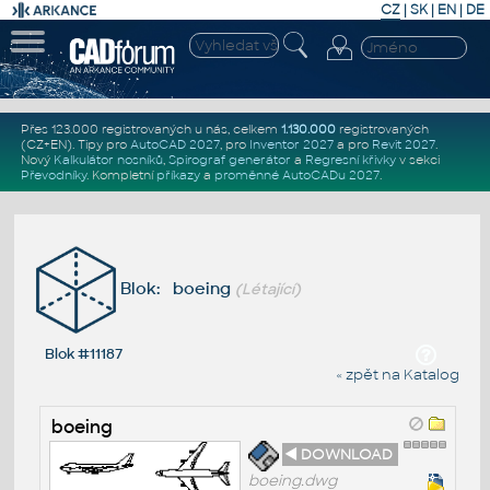
CZ
|
SK
|
EN
|
DE
Přes 123.000 registrovaných u nás, celkem
1.130.000
registrovaných
(CZ+EN)
. Tipy pro
AutoCAD 2027
, pro
Inventor 2027
a pro
Revit 2027
.
Nový
Kalkulátor nosníků
,
Spirograf generátor
a
Regresní křivky
v sekci
Převodníky
.
Kompletní
příkazy
a
proměnné AutoCADu 2027
.
Blok: boeing
(Létající)
Blok #11187
« zpět na Katalog
boeing
◄ DOWNLOAD
boeing.dwg