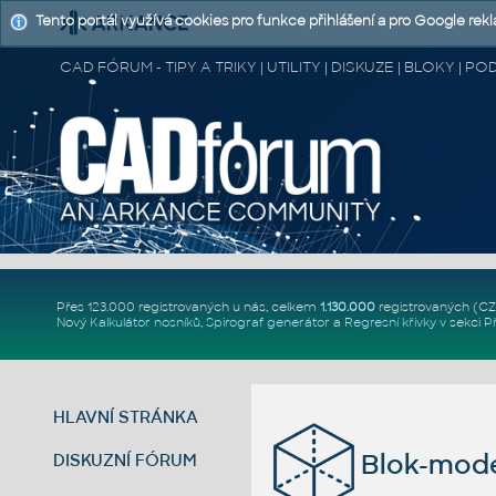
Tento portál využívá cookies pro funkce přihlášení a pro Google rek
CAD FÓRUM - TIPY A TRIKY | UTILITY | DISKUZE | BLOKY |
Přes 123.000 registrovaných u nás, celkem
1.130.000
registrovaných (C
Nový
Kalkulátor nosníků
,
Spirograf generátor
a
Regresní křivky
v sekci
P
HLAVNÍ STRÁNKA
Blok-mode
DISKUZNÍ FÓRUM