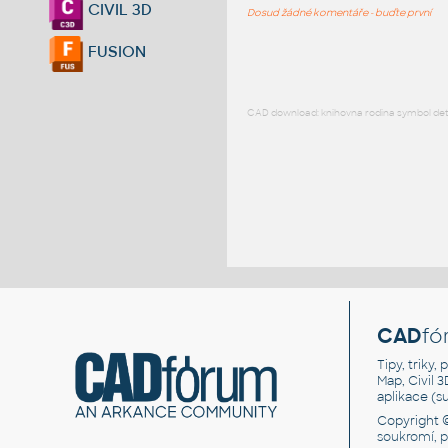
CIVIL 3D
Dosud žádné komentáře - buďte první
FUSION
CAD download: knihovna rodina symbol detai
CAD
fó
Tipy, triky
Map, Civil 
aplikace (
Copyright 
soukromí, 