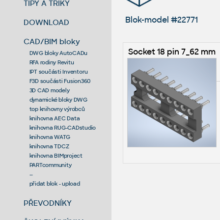
TIPY A TRIKY
Blok-model #22771
DOWNLOAD
CAD/BIM bloky
Socket 18 pin 7_62 mm
DWG bloky AutoCADu
RFA rodiny Revitu
IPT součásti Inventoru
F3D součásti Fusion360
3D CAD modely
dynamické bloky DWG
top knihovny výrobců
knihovna AEC Data
knihovna RUG-CADstudio
knihovna WATG
knihovna TDCZ
knihovna BIMproject
PARTcommunity
--
přidat blok - upload
PŘEVODNÍKY