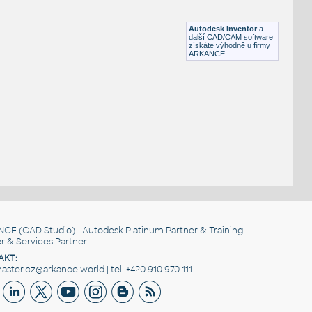
Objímka na 16-pinový integrovaný obvod
IPT
Konektory
Autodesk Inventor
a
další CAD/CAM software
získáte výhodně u firmy
ARKANCE
NCE
(CAD Studio) - Autodesk Platinum Partner & Training
r & Services Partner
AKT:
ster.cz@arkance.world | tel. +420 910 970 111