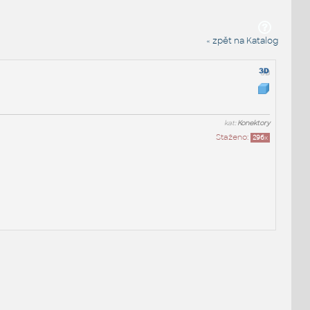
« zpět na Katalog
kat:
Konektory
Staženo:
296
x