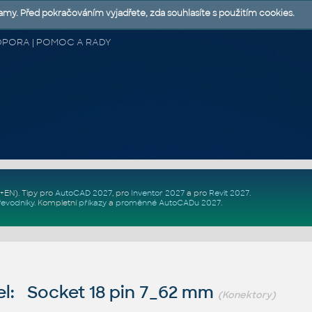
lamy. Před pokračováním vyjadřete, zda souhlasíte s použitím cookies.
 PODPORA | POMOC A RADY
Z+EN)
. Tipy pro
AutoCAD 2027
, pro
Inventor 2027
a pro
Revit 2027
.
řevodníky
.
Kompletní
příkazy
a
proměnné AutoCADu 2027
.
l: Socket 18 pin 7_62 mm
(Konektory)