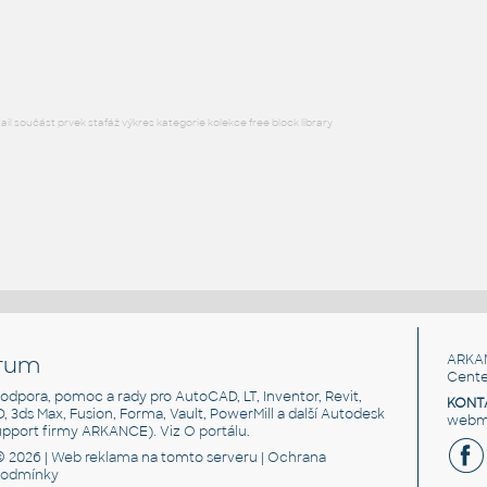
Objímka - Mupro Pipe Clamp
IPT
Spojovací součásti
l součást prvek stafáž výkres kategorie kolekce free block library
rum
ARKA
Cente
, podpora, pomoc a rady pro AutoCAD, LT, Inventor, Revit,
KONT
3D, 3ds Max, Fusion, Forma, Vault, PowerMill a další Autodesk
webma
support firmy ARKANCE). Viz
O portálu
.
© 2026 |
Web reklama
na tomto serveru |
Ochrana
podmínky