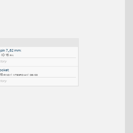
NÉ BLOKY
:
Socket 16 pin 7_62 mm
:
Objímka pre IO 16 pin
IPT
Konektory
16-pin-IC-socket
: