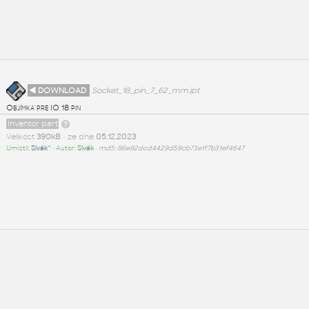
◄ DOWNLOAD
Socket_18_pin_7_62_mm.ipt
Objímka pre IO 18 pin
Inventor part
Velikost
390kB
• ze dne
05.12.2023
Umístil:
Sivák^
• Autor:
Sivák
•
md5: 86e92dcd4429d59cb73e1f7b31ef4647