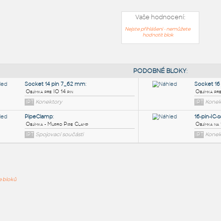
Vaše hodnocení:
Nejste přihlášeni - nemůžete
hodnotit blok
PODOB
Socket 14 pin 7_62 mm
:
ře bloků
Objímka pre IO 14 pin
IPT
Konektory
PipeClamp
: