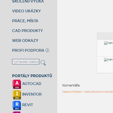
ŠKOLENÍ/VÝUKA
VIDEO UKÁZKY
PRÁCE, MÍSTA
CAD PRODUKTY
WEB ODKAZY
PROFI PODPORA
ⓘ
PORTÁLY PRODUKTŮ
AUTOCAD
Komentáře:
Nejste přihlášeni - nelze připojit komentá
INVENTOR
REVIT