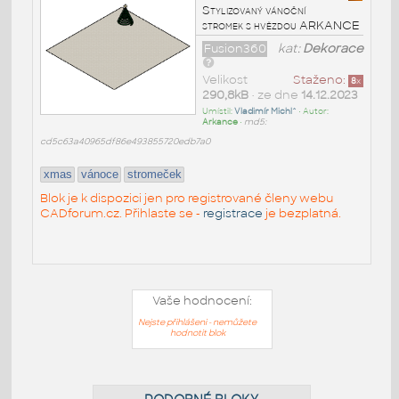
Stylizovaný vánoční
stromek s hvězdou ARKANCE
Fusion360
kat:
Dekorace
Velikost
Staženo:
8
x
290,8kB
• ze dne
14.12.2023
Umístil:
Vladimír Michl^
• Autor:
Arkance
•
md5:
cd5c63a40965df86e493855720edb7a0
xmas
vánoce
stromeček
Blok je k dispozici jen pro registrované členy webu
CADforum.cz. Přihlaste se -
registrace
je bezplatná.
Vaše hodnocení:
Nejste přihlášeni - nemůžete
hodnotit blok