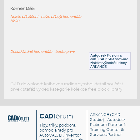
xmas-tree
:
Komentáře:
Vánoční stromek
Nejste přihlášeni - nelze připojit komentáře
DWG
Rostliny, stromy
bloků
fXYxmas24
:
Vánoční stromeček - z LISP utility 3DPlot
pro AutoCAD
Dosud žádné komentáře - buďte první
Autodesk Fusion
a
DWG
Tvary
další CAD/CAM software
získáte výhodně u firmy
ARKANCE
CAD download: knihovna rodina symbol detail součást
prvek stafáž výkres kategorie kolekce free block library
CAD
fórum
ARKANCE
(CAD
Studio) - Autodesk
Platinum Partner &
Tipy, triky, podpora,
Training Center &
pomoc a rady pro
Services Partner
AutoCAD, LT, Inventor,