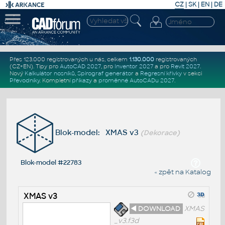
CZ
|
SK
|
EN
|
DE
Přes 123.000 registrovaných u nás, celkem
1.130.000
registrovaných
(CZ+EN)
. Tipy pro
AutoCAD 2027
, pro
Inventor 2027
a pro
Revit 2027
.
Nový
Kalkulátor nosníků
,
Spirograf generátor
a
Regresní křivky
v sekci
Převodníky
.
Kompletní
příkazy
a
proměnné AutoCADu 2027
.
Blok-model: XMAS v3
(Dekorace)
Blok-model #22783
« zpět na Katalog
XMAS v3
◄ DOWNLOAD
XMAS
_v3.f3d