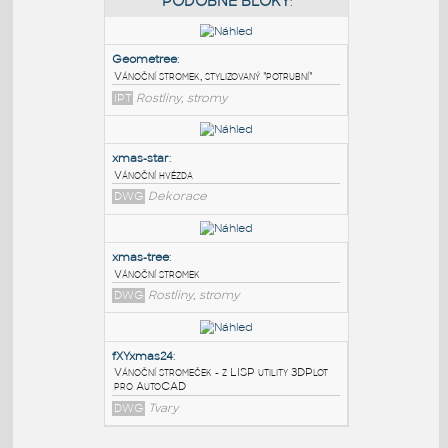
PODOBNÉ BLOKY
:
Geometree
:
Vánoční stromek, stylizovaný "potrubní"
IPT
Rostliny, stromy
xmas-star
:
Vánoční hvězda
DWG
Dekorace