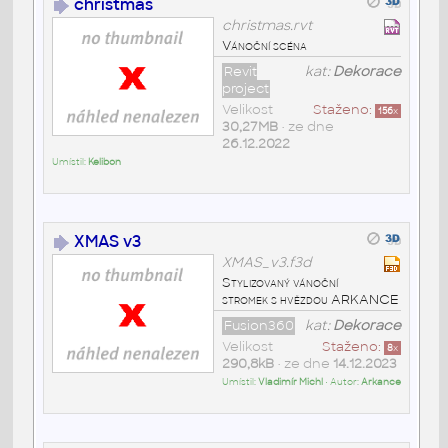
christmas
christmas.rvt
Vánoční scéna
Revit
kat:
Dekorace
project
Velikost
Staženo:
156
x
30,27MB
• ze dne
26.12.2022
Umístil:
Kelibon
XMAS v3
XMAS_v3.f3d
Stylizovaný vánoční
stromek s hvězdou ARKANCE
Fusion360
kat:
Dekorace
Velikost
Staženo:
8
x
290,8kB
• ze dne
14.12.2023
Umístil:
Vladimír Michl
• Autor:
Arkance