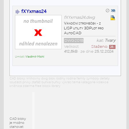
fXYxmas24
fXYxmas24.dwg
Vánoční stromeček - z
LISP utility 3DPlot pro
AutoCAD
DWG2018
kat:
Tvary
Velikost
Staženo:
26
x
412,8kB
• ze dne
25.12.2024
Umístil:
Vladimír Michl
CAD bloky: knihovny dwg blok rodiny rodina family symboly detaily
součásti prvky stafáž buňka buňky výkres téma kategorie kolekce
knižnica zdarma free block library
CAD bloky
je možno
stahovat