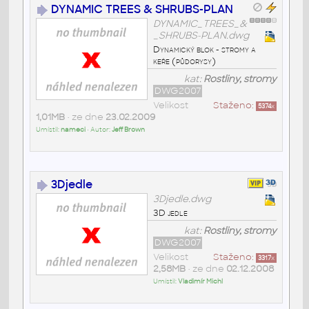
DYNAMIC TREES & SHRUBS-PLAN
DYNAMIC_TREES_&
_SHRUBS-PLAN.dwg
Dynamický blok - stromy a
keře (půdorysy)
kat:
Rostliny, stromy
DWG2007
Velikost
Staženo:
5374
x
1,01MB
• ze dne
23.02.2009
Umístil:
nameci
• Autor:
Jeff Brown
3Djedle
3Djedle.dwg
3D jedle
kat:
Rostliny, stromy
DWG2007
Velikost
Staženo:
3317
x
2,58MB
• ze dne
02.12.2008
Umístil:
Vladimír Michl