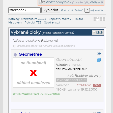
Vložit nový blok
(musíte být
přihlášeni
)
Podrobné hledání
Nápověda
Katalog
:
Architektura
•
Dopravní stavby
•
Elektro
•
/obecné
Mapování
•
Potrubí, TZB
•
Strojírenství
Vybrané bloky
:
blok
(zvolte kategorii vlevo)
Nalezeno celkem
6
záznamů
hromadné stahování není pro váš účet dostupné
Geometree
Geometree.ipt
Vánoční stromek,
stylizovaný "potrubní"
kat:
Rostliny, stromy
Inventor part IPT11
Velikost
Staženo:
1690
x
196kB
• ze dne
19.12.2006
Umístil:
Vladimír Michl
• Autor:
J.D.Mather