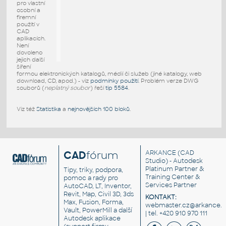
pro vlastní
osobní a
firemní
použití v
CAD
aplikacích.
Není
dovoleno
jejich další
šíření
formou elektronických katalogů, médií či služeb (jiné katalogy, web
download, CD, apod.) - viz
podmínky použití
. Problém verze DWG
souborů (
neplatný soubor
) řeší
tip 5584
.
Viz též
Statistika
a
nejnovějších 100 bloků
.
CAD
fórum
ARKANCE
(CAD
Studio) - Autodesk
Platinum Partner &
Tipy, triky, podpora,
Training Center &
pomoc a rady pro
Services Partner
AutoCAD, LT, Inventor,
Revit, Map, Civil 3D, 3ds
KONTAKT:
Max, Fusion, Forma,
webmaster.cz@arkance.w
Vault, PowerMill a další
| tel. +420 910 970 111
Autodesk aplikace