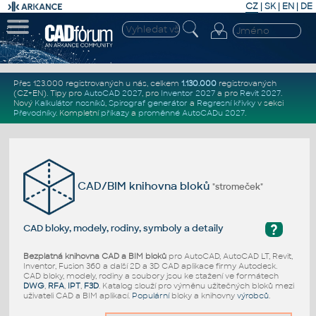
CZ
|
SK
|
EN
|
DE
Přes 123.000 registrovaných u nás, celkem
1.130.000
registrovaných
(CZ+EN)
. Tipy pro
AutoCAD 2027
, pro
Inventor 2027
a pro
Revit 2027
.
Nový
Kalkulátor nosníků
,
Spirograf generátor
a
Regresní křivky
v sekci
Převodníky
.
Kompletní
příkazy
a
proměnné AutoCADu 2027
.
CAD/BIM knihovna bloků
"stromeček"
?
CAD bloky, modely, rodiny, symboly a detaily
Bezplatná knihovna CAD a BIM bloků
pro AutoCAD, AutoCAD LT, Revit,
Inventor, Fusion 360 a další 2D a 3D CAD aplikace firmy Autodesk.
CAD bloky, modely, rodiny a soubory jsou ke stažení ve formátech
DWG
,
RFA
,
IPT
,
F3D
. Katalog slouží pro výměnu užitečných bloků mezi
uživateli CAD a BIM aplikací.
Populární
bloky a knihovny
výrobců
.