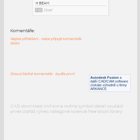
PODOBNÉ BLOKY
:
Komentáře:
Nejste přihlášeni - nelze připojit komentáře
bloků
W6x25 v1
:
H BEAM
F3D
Ocel
Dosud žádné komentáře - buďte první
Autodesk Fusion
a
další CAD/CAM software
získáte výhodně u firmy
ARKANCE
CAD download: knihovna rodina symbol detail součást
prvek stafáž výkres kategorie kolekce free block library