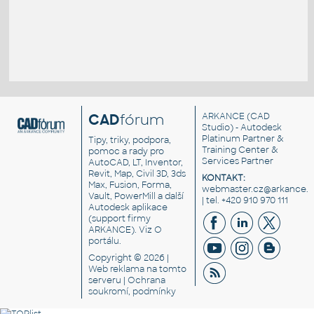
CAD
fórum
ARKANCE
(CAD
Studio) - Autodesk
Platinum Partner &
Tipy, triky, podpora,
Training Center &
pomoc a rady pro
Services Partner
AutoCAD, LT, Inventor,
Revit, Map, Civil 3D, 3ds
KONTAKT:
Max, Fusion, Forma,
webmaster.cz@arkance.w
Vault, PowerMill a další
| tel. +420 910 970 111
Autodesk aplikace
(support firmy
ARKANCE). Viz
O
portálu
.
Copyright © 2026 |
Web reklama
na tomto
serveru |
Ochrana
soukromí, podmínky