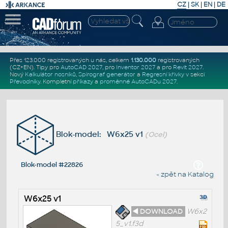
CZ
|
SK
|
EN
|
DE
Přes 123.000 registrovaných u nás, celkem
1.130.000
registrovaných
(CZ+EN)
. Tipy pro
AutoCAD 2027
, pro
Inventor 2027
a pro
Revit 2027
.
Nový
Kalkulátor nosníků
,
Spirograf generátor
a
Regresní křivky
v sekci
Převodníky
.
Kompletní
příkazy
a
proměnné AutoCADu 2027
.
Blok-model: W6x25 v1
(Ocel)
Blok-model #22826
« zpět na Katalog
W6x25 v1
◄ DOWNLOAD
W6x2
5_v1.f3d