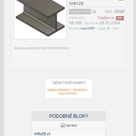
W6X25
Fusion360
kat:
Ocel
Velikost
Staženo:
223
x
56,1kB
• ze dne
26.01.2024
Umístil:
robertPER^
• Autor:
R
•
md5:
fb268eca9b0d64676bf741b1985926a4
Vaše hodnocení:
Nejste přihlášeni - nemůžete
hodnotit blok