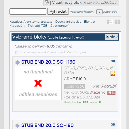
Vložit nový blok
(musíte být
přihlášeni
)
Podrobné hledání
Nápověda
Katalog
:
Architektura
•
Dopravní stavby
•
Elektro
•
/obecné
Mapování
•
Potrubí, TZB
•
Strojírenství
Vybrané bloky
:
blok
(zvolte kategorii vlevo)
Nalezeno celkem
1000
záznamů
hromadné stahování není pro váš účet dostupné
STUB END 20.0 SCH 160
STUB_END_20.0_SCH_16
0.f3d
ASME B16.9
Fusion360
kat:
Potrubí
Velikost
60kB
Staženo:
589
x
• ze dne
25.07.2024
Umístil:
robertPER
• Autor:
R
STUB END 20.0 SCH 80