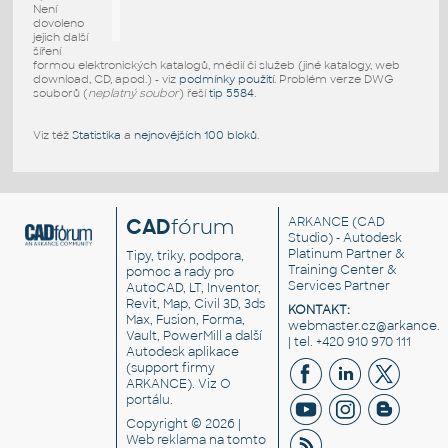
Není
dovoleno
jejich další
šíření
formou elektronických katalogů, médií či služeb (jiné katalogy, web
download, CD, apod.) - viz
podmínky použití
. Problém verze DWG
souborů (
neplatný soubor
) řeší
tip 5584
.
Viz též
Statistika
a
nejnovějších 100 bloků
.
CAD
fórum
ARKANCE
(CAD
Studio) - Autodesk
Platinum Partner &
Tipy, triky, podpora,
Training Center &
pomoc a rady pro
Services Partner
AutoCAD, LT, Inventor,
Revit, Map, Civil 3D, 3ds
KONTAKT:
Max, Fusion, Forma,
webmaster.cz@arkance.w
Vault, PowerMill a další
| tel. +420 910 970 111
Autodesk aplikace
(support firmy
ARKANCE). Viz
O
portálu
.
Copyright © 2026 |
Web reklama
na tomto