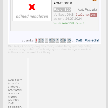
ASME B16.9
Fusion360
kat:
Potrubí
Velikost
61kB
•
Staženo:
318
x
ze dne
24.07.2024
Umístil:
robertPER
• Autor:
R
stránky:
1
2
3
4
5
6
7
8
9
10
...
Další
Poslední
CAD bloky: knihovny dwg blok rodiny rodina family symboly detaily
součásti prvky stafáž buňka buňky výkres téma kategorie kolekce
knižnica zdarma free block library
CAD bloky
je možno
stahovat
pro vlastní
osobní a
firemní
použití v
CAD
aplikacích.