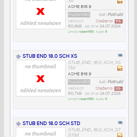
3d
ASME B16.9
Fusion360
kat:
Potrubí
Velikost
Staženo:
573
x
60,9kB
• ze dne
24.07.2024
Umístil:
robertPER
• Autor:
R
STUB END 18.0 SCH XS
STUB_END_18.0_SCH_XS.
f3d
ASME B16.9
Fusion360
kat:
Potrubí
Velikost
Staženo:
329
x
60,7kB
• ze dne
24.07.2024
Umístil:
robertPER
• Autor:
R
STUB END 18.0 SCH STD
STUB_END_18.0_SCH_ST
D.f3d