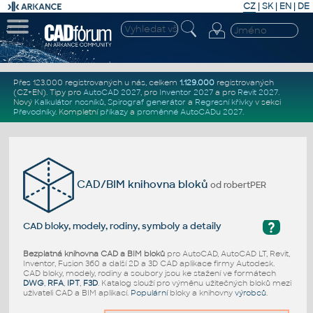
CZ
|
SK
|
EN
|
DE
Přes 123.000 registrovaných u nás, celkem
1.129.000
registrovaných
(CZ+EN)
. Tipy pro
AutoCAD 2027
, pro
Inventor 2027
a pro
Revit 2027
.
Nový
Kalkulátor nosníků
,
Spirograf generátor
a
Regresní křivky
v sekci
Převodníky
.
Kompletní
příkazy
a
proměnné AutoCADu 2027
.
CAD/BIM knihovna bloků
od robertPER
?
CAD bloky, modely, rodiny, symboly a detaily
Bezplatná knihovna CAD a BIM bloků
pro AutoCAD, AutoCAD LT, Revit,
Inventor, Fusion 360 a další 2D a 3D CAD aplikace firmy Autodesk.
CAD bloky, modely, rodiny a soubory jsou ke stažení ve formátech
DWG
,
RFA
,
IPT
,
F3D
. Katalog slouží pro výměnu užitečných bloků mezi
uživateli CAD a BIM aplikací.
Populární
bloky a knihovny
výrobců
.