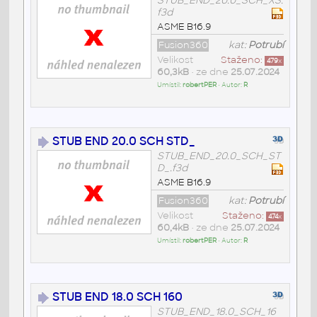
STUB_END_20.0_SCH_XS.
f3d
ASME B16.9
Fusion360
kat:
Potrubí
Velikost
Staženo:
479
x
60,3kB
• ze dne
25.07.2024
Umístil:
robertPER
• Autor:
R
STUB END 20.0 SCH STD_
STUB_END_20.0_SCH_ST
D_.f3d
ASME B16.9
Fusion360
kat:
Potrubí
Velikost
Staženo:
474
x
60,4kB
• ze dne
25.07.2024
Umístil:
robertPER
• Autor:
R
STUB END 18.0 SCH 160
STUB_END_18.0_SCH_16