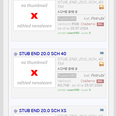
STUB_END_20.0_SCH_80.
f3d
ASME B16.9
Fusion360
kat:
Potrubí
Velikost
61kB
•
Staženo:
550
x
ze dne
25.07.2024
Umístil:
robertPER
• Autor:
R
STUB END 20.0 SCH 40
STUB_END_20.0_SCH_40.
f3d
ASME B16.9
Fusion360
kat:
Potrubí
Velikost
Staženo:
369
x
60,7kB
• ze dne
25.07.2024
Umístil:
robertPER
• Autor:
R
STUB END 20.0 SCH XS