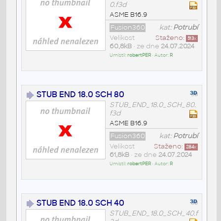
0.f3d
ASME B16.9
Fusion360
kat:
Potrubí
Velikost
Staženo:
513
x
60,8kB
• ze dne
24.07.2024
Umístil:
robertPER
• Autor:
R
STUB END 18.0 SCH 80
STUB_END_18.0_SCH_80.
f3d
ASME B16.9
Fusion360
kat:
Potrubí
Velikost
Staženo:
284
x
61,8kB
• ze dne
24.07.2024
Umístil:
robertPER
• Autor:
R
STUB END 18.0 SCH 40
STUB_END_18.0_SCH_40.f