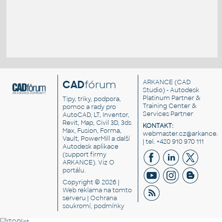
CAD
fórum
ARKANCE
(CAD
Studio) - Autodesk
Platinum Partner &
Tipy, triky, podpora,
Training Center &
pomoc a rady pro
Services Partner
AutoCAD, LT, Inventor,
Revit, Map, Civil 3D, 3ds
KONTAKT:
Max, Fusion, Forma,
webmaster.cz@arkance.w
Vault, PowerMill a další
| tel. +420 910 970 111
Autodesk aplikace
(support firmy
ARKANCE). Viz
O
portálu
.
Copyright © 2026 |
Web reklama
na tomto
serveru |
Ochrana
soukromí, podmínky