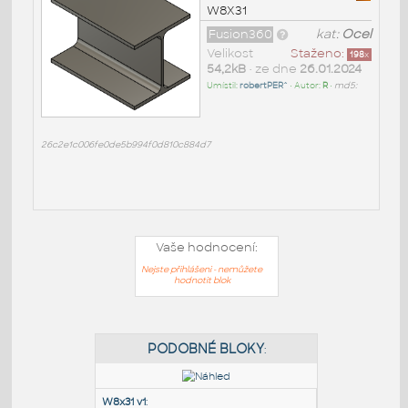
W8X31
Fusion360
kat:
Ocel
Velikost
Staženo:
198
x
54,2kB
• ze dne
26.01.2024
Umístil:
robertPER^
• Autor:
R
•
md5:
26c2e1c006fe0de5b994f0d810c884d7
Vaše hodnocení:
Nejste přihlášeni - nemůžete
hodnotit blok