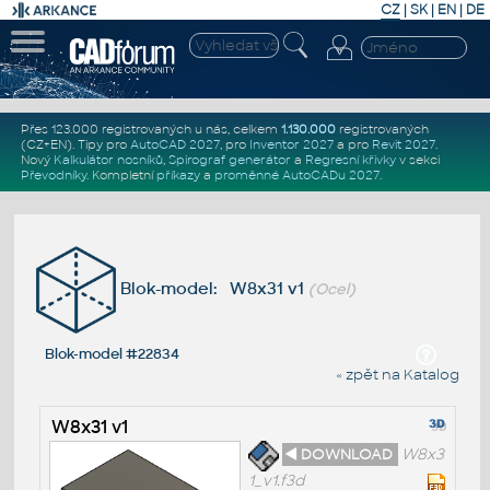
CZ
|
SK
|
EN
|
DE
Přes 123.000 registrovaných u nás, celkem
1.130.000
registrovaných
(CZ+EN)
. Tipy pro
AutoCAD 2027
, pro
Inventor 2027
a pro
Revit 2027
.
Nový
Kalkulátor nosníků
,
Spirograf generátor
a
Regresní křivky
v sekci
Převodníky
.
Kompletní
příkazy
a
proměnné AutoCADu 2027
.
Blok-model: W8x31 v1
(Ocel)
Blok-model #22834
« zpět na Katalog
W8x31 v1
◄ DOWNLOAD
W8x3
1_v1.f3d