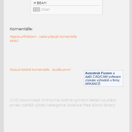
PODOBNÉ BLOKY
:
Komentáře:
Nejste přihlášeni - nelze připojit komentáře
bloků
W8x31 v1
:
H BEAM
F3D
Ocel
Dosud žádné komentáře - buďte první
Autodesk Fusion
a
další CAD/CAM software
získáte výhodně u firmy
ARKANCE
CAD download: knihovna rodina symbol detail součást
prvek stafáž výkres kategorie kolekce free block library