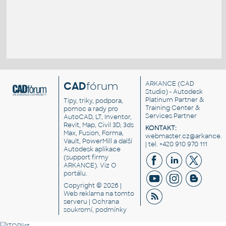
CAD
fórum
ARKANCE
(CAD
Studio) - Autodesk
Platinum Partner &
Tipy, triky, podpora,
Training Center &
pomoc a rady pro
Services Partner
AutoCAD, LT, Inventor,
Revit, Map, Civil 3D, 3ds
KONTAKT:
Max, Fusion, Forma,
webmaster.cz@arkance.w
Vault, PowerMill a další
| tel. +420 910 970 111
Autodesk aplikace
(support firmy
ARKANCE). Viz
O
portálu
.
Copyright © 2026 |
Web reklama
na tomto
serveru |
Ochrana
soukromí, podmínky