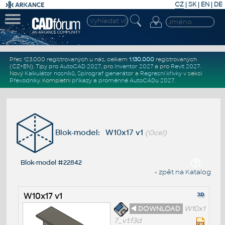
CZ
|
SK
|
EN
|
DE
Přes 123.000 registrovaných u nás, celkem
1.130.000
registrovaných
(CZ+EN)
. Tipy pro
AutoCAD 2027
, pro
Inventor 2027
a pro
Revit 2027
.
Nový
Kalkulátor nosníků
,
Spirograf generátor
a
Regresní křivky
v sekci
Převodníky
.
Kompletní
příkazy
a
proměnné AutoCADu 2027
.
Blok-model: W10x17 v1
(Ocel)
Blok-model #22842
« zpět na Katalog
W10x17 v1
◄ DOWNLOAD
W10x1
7_v1.f3d