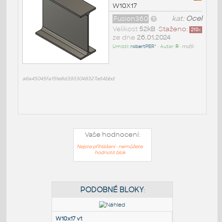
W10X17
Fusion360
kat:
Ocel
Velikost
52kB
•
Staženo:
210
x
ze dne
26.01.2024
Umístil:
robertPER^
• Autor:
R
•
md5:
a6a45045fa151e8d3933048327a64bbd
Vaše hodnocení:
Nejste přihlášeni - nemůžete
hodnotit blok