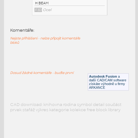
PODOBNÉ BLOKY
:
Komentáře:
Nejste přihlášeni - nelze připojit komentáře
bloků
W10x17 v1
:
H BEAM
F3D
Ocel
Dosud žádné komentáře - buďte první
Autodesk Fusion
a
další CAD/CAM software
získáte výhodně u firmy
ARKANCE
CAD download: knihovna rodina symbol detail součást
prvek stafáž výkres kategorie kolekce free block library