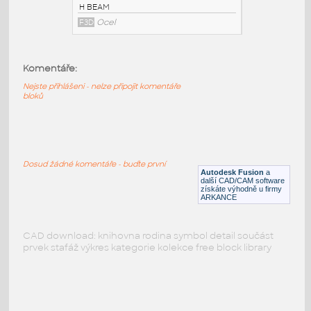
PODOBNÉ BLOKY
:
Komentáře:
Nejste přihlášeni - nelze připojit komentáře
bloků
W10x33 v1
:
H BEAM
F3D
Ocel
Dosud žádné komentáře - buďte první
Autodesk Fusion
a
další CAD/CAM software
získáte výhodně u firmy
ARKANCE
CAD download: knihovna rodina symbol detail součást
prvek stafáž výkres kategorie kolekce free block library