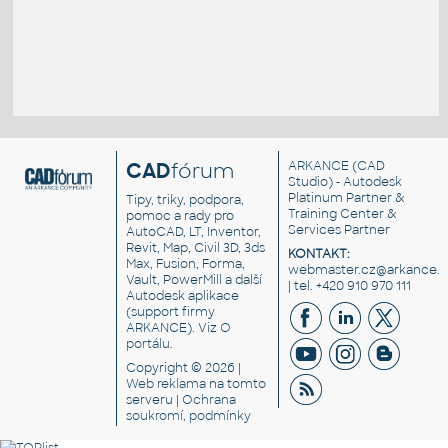
CAD
fórum
ARKANCE
(CAD
Studio) - Autodesk
Platinum Partner &
Tipy, triky, podpora,
Training Center &
pomoc a rady pro
Services Partner
AutoCAD, LT, Inventor,
Revit, Map, Civil 3D, 3ds
KONTAKT:
Max, Fusion, Forma,
webmaster.cz@arkance.w
Vault, PowerMill a další
| tel. +420 910 970 111
Autodesk aplikace
(support firmy
ARKANCE). Viz
O
portálu
.
Copyright © 2026 |
Web reklama
na tomto
serveru |
Ochrana
soukromí, podmínky