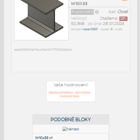
W10X33
Fusion360
kat:
Ocel
Velikost
Staženo:
237
x
52,9kB
• ze dne
26.01.2024
Umístil:
robertPER^
• Autor:
R
•
md5:
ae9a560b10d7acd1ab43f77007e0ab3a
Vaše hodnocení:
Nejste přihlášeni - nemůžete
hodnotit blok