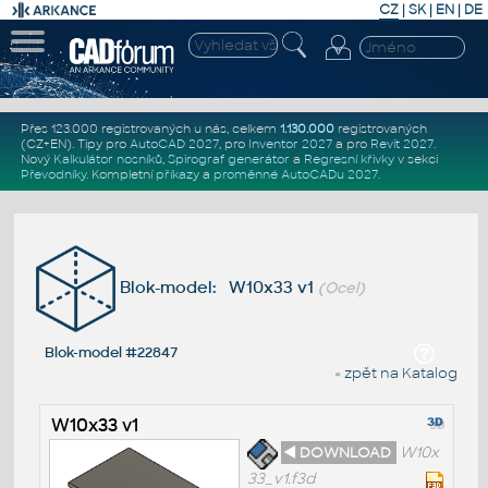
CZ
|
SK
|
EN
|
DE
Přes 123.000 registrovaných u nás, celkem
1.130.000
registrovaných
(CZ+EN)
. Tipy pro
AutoCAD 2027
, pro
Inventor 2027
a pro
Revit 2027
.
Nový
Kalkulátor nosníků
,
Spirograf generátor
a
Regresní křivky
v sekci
Převodníky
.
Kompletní
příkazy
a
proměnné AutoCADu 2027
.
Blok-model: W10x33 v1
(Ocel)
Blok-model #22847
« zpět na Katalog
W10x33 v1
◄ DOWNLOAD
W10x
33_v1.f3d