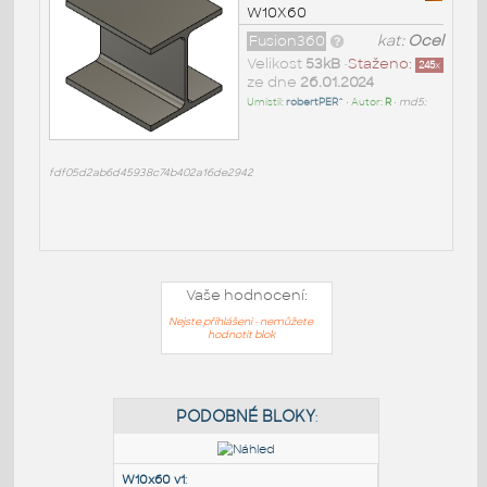
W10X60
Fusion360
kat:
Ocel
Velikost
53kB
•
Staženo:
245
x
ze dne
26.01.2024
Umístil:
robertPER^
• Autor:
R
•
md5:
fdf05d2ab6d45938c74b402a16de2942
Vaše hodnocení:
Nejste přihlášeni - nemůžete
hodnotit blok