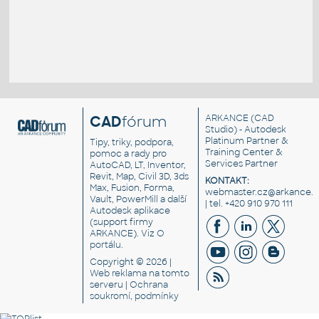
CAD
fórum
ARKANCE
(CAD
Studio) - Autodesk
Platinum Partner &
Tipy, triky, podpora,
Training Center &
pomoc a rady pro
Services Partner
AutoCAD, LT, Inventor,
Revit, Map, Civil 3D, 3ds
KONTAKT:
Max, Fusion, Forma,
webmaster.cz@arkance.w
Vault, PowerMill a další
| tel. +420 910 970 111
Autodesk aplikace
(support firmy
ARKANCE). Viz
O
portálu
.
Copyright © 2026 |
Web reklama
na tomto
serveru |
Ochrana
soukromí, podmínky