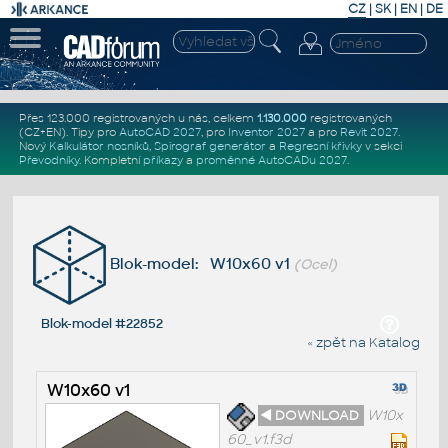
CZ
|
SK
|
EN
|
DE
Přes 123.000 registrovaných u nás, celkem
1.130.000
registrovaných
(CZ+EN)
. Tipy pro
AutoCAD 2027
, pro
Inventor 2027
a pro
Revit 2027
.
Nový
Kalkulátor nosníků
,
Spirograf generátor
a
Regresní křivky
v sekci
Převodníky
.
Kompletní
příkazy
a
proměnné AutoCADu 2027
.
Blok-model: W10x60 v1
(Ocel)
Blok-model #22852
« zpět na Katalog
W10x60 v1
◄ DOWNLOAD
W10x
60_v1.f3d