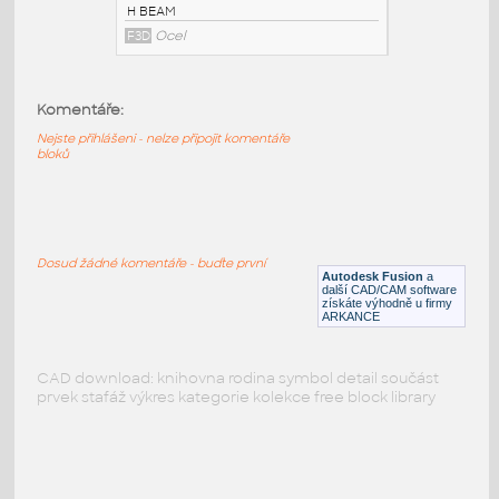
PODOBNÉ BLOKY
:
Komentáře:
Nejste přihlášeni - nelze připojit komentáře
bloků
W10x60 v1
:
H BEAM
F3D
Ocel
Dosud žádné komentáře - buďte první
Autodesk Fusion
a
další CAD/CAM software
získáte výhodně u firmy
ARKANCE
CAD download: knihovna rodina symbol detail součást
prvek stafáž výkres kategorie kolekce free block library