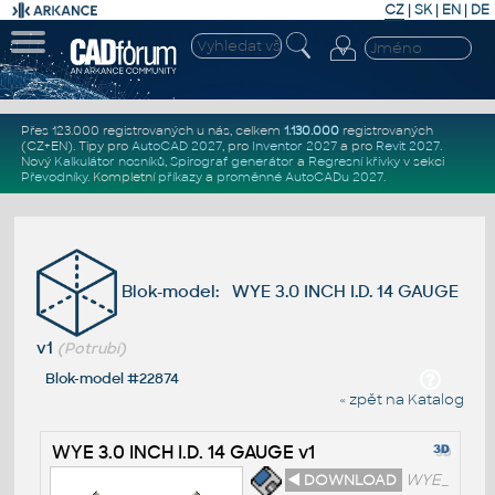
CZ
|
SK
|
EN
|
DE
Přes 123.000 registrovaných u nás, celkem
1.130.000
registrovaných
(CZ+EN)
. Tipy pro
AutoCAD 2027
, pro
Inventor 2027
a pro
Revit 2027
.
Nový
Kalkulátor nosníků
,
Spirograf generátor
a
Regresní křivky
v sekci
Převodníky
.
Kompletní
příkazy
a
proměnné AutoCADu 2027
.
Blok-model: WYE 3.0 INCH I.D. 14 GAUGE
v1
(Potrubí)
Blok-model #22874
« zpět na Katalog
WYE 3.0 INCH I.D. 14 GAUGE v1
◄ DOWNLOAD
WYE_