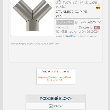
3.0_INCH_I.D._14_GAUGE_
v1.f3d
STAINLESS I.D. PIPE
WYE
Fusion360
kat:
Potrubí
Velikost
Staženo:
312
x
101,4kB
• ze dne
04.02.2024
Umístil:
robertPER^
• Autor:
R
•
md5:
95c683d85c1cc0b2092cb368a9ddd985
Vaše hodnocení:
Nejste přihlášeni - nemůžete
hodnotit blok