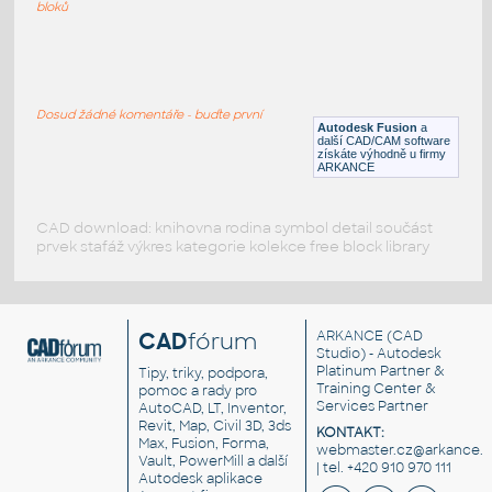
F3D
Potrubí
bloků
WYE 1.5 INCH I.D. 14 GAUGE v1
:
STAINLESS I.D. PIPE WYE
Dosud žádné komentáře - buďte první
Autodesk Fusion
a
F3D
Potrubí
další CAD/CAM software
získáte výhodně u firmy
ARKANCE
CAD download: knihovna rodina symbol detail součást
prvek stafáž výkres kategorie kolekce free block library
CAD
fórum
ARKANCE
(CAD
Studio) - Autodesk
Platinum Partner &
Tipy, triky, podpora,
Training Center &
pomoc a rady pro
Services Partner
AutoCAD, LT, Inventor,
Revit, Map, Civil 3D, 3ds
KONTAKT:
Max, Fusion, Forma,
webmaster.cz@arkance.w
Vault, PowerMill a další
| tel. +420 910 970 111
Autodesk aplikace