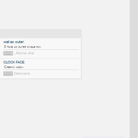
NÉ BLOKY
:
wall ac outer
:
3 tone ac outer single fan
DWG
_Různé-Jiné
CLOCK FACE
:
Ciferník hodin
DWG
Dekorace