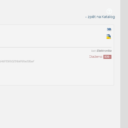
« zpět na Katalog
kat:
Elektronika
Staženo:
839
x
d4870930251b6f61a00baf