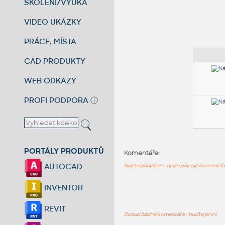
ŠKOLENÍ/VÝUKA
VIDEO UKÁZKY
PRÁCE, MÍSTA
CAD PRODUKTY
WEB ODKAZY
PROFI PODPORA
ⓘ
PORTÁLY PRODUKTŮ
Komentáře:
AUTOCAD
Nejste přihlášeni - nelze připojit komentá
INVENTOR
REVIT
Dosud žádné komentáře - buďte první