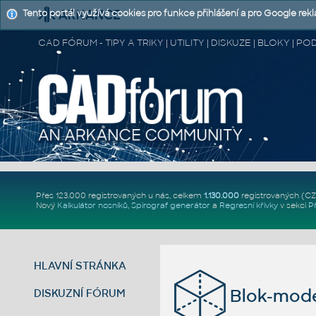
Tento portál využívá cookies pro funkce přihlášení a pro Google rek
CAD FÓRUM - TIPY A TRIKY | UTILITY | DISKUZE | BLOKY |
Přes 123.000 registrovaných u nás, celkem
1.130.000
registrovaných (C
Nový
Kalkulátor nosníků
,
Spirograf generátor
a
Regresní křivky
v sekci
P
HLAVNÍ STRÁNKA
Blok-mod
DISKUZNÍ FÓRUM