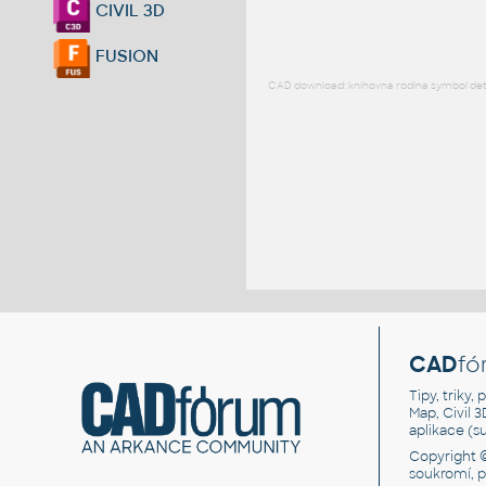
CIVIL 3D
FUSION
CAD download: knihovna rodina symbol detai
CAD
fó
Tipy, triky
Map, Civil 
aplikace (
Copyright 
soukromí, 