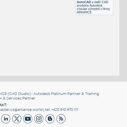
AutoCAD
a další CAD
produkty Autodesk
získáte výhodně u firmy
ARKANCE
NCE
(CAD Studio) - Autodesk Platinum Partner & Training
r & Services Partner
AKT:
ster.cz@arkance.world | tel. +420 910 970 111