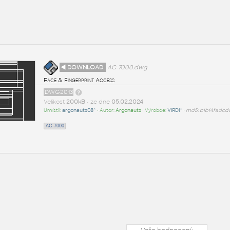
◄ DOWNLOAD
AC-7000.dwg
Face & Fingerprint Access
DWG2013
Velikost
200kB
• ze dne
05.02.2024
Umístil:
argonauts08^
• Autor:
Argonauts
• Výrobce:
VIRDI^
•
md5: b1b14fadcd
AC-7000