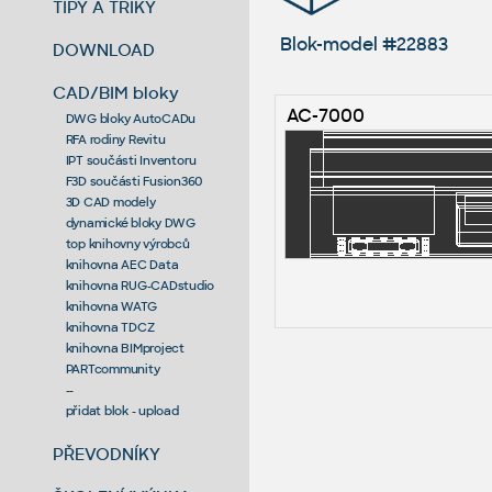
TIPY A TRIKY
Blok-model #22883
DOWNLOAD
CAD/BIM bloky
AC-7000
DWG bloky AutoCADu
RFA rodiny Revitu
IPT součásti Inventoru
F3D součásti Fusion360
3D CAD modely
dynamické bloky DWG
top knihovny výrobců
knihovna AEC Data
knihovna RUG-CADstudio
knihovna WATG
knihovna TDCZ
knihovna BIMproject
PARTcommunity
--
přidat blok - upload
PŘEVODNÍKY