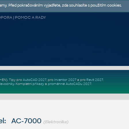
lamy. Před pokračováním vyjadřete, zda souhlasíte s použitím cookies.
 PODPORA | POMOC A RADY
Z+EN)
. Tipy pro
AutoCAD 2027
, pro
Inventor 2027
a pro
Revit 2027
.
řevodníky
.
Kompletní
příkazy
a
proměnné AutoCADu 2027
.
el: AC-7000
(Elektronika)