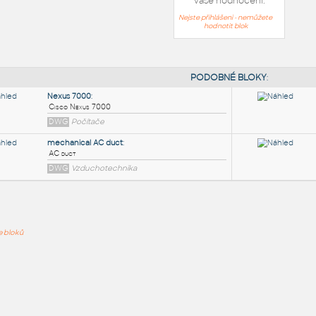
Vaše hodnocení:
Nejste přihlášeni - nemůžete
hodnotit blok
PODOB
Nexus 7000
:
ře bloků
Cisco Nexus 7000
DWG
Počítače
mechanical AC duct
:
AC duct
DWG
Vzduchotechnika