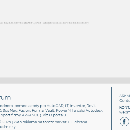
l součást prvek stafáž výkres kategorie kolekce free block library
rum
ARKA
Cente
, podpora, pomoc a rady pro AutoCAD, LT, Inventor, Revit,
KONT
3D, 3ds Max, Fusion, Forma, Vault, PowerMill a další Autodesk
webma
support firmy ARKANCE). Viz
O portálu
.
© 2026 |
Web reklama
na tomto serveru |
Ochrana
podmínky