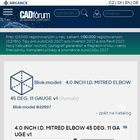
CZ
|
SK
|
EN
|
DE
Přes 123.000 registrovaných u nás, celkem
1.130.000
registrovaných
(CZ+EN)
. Tipy pro
AutoCAD 2027
, pro
Inventor 2027
a pro
Revit 2027
.
Nový
Kalkulátor nosníků
,
Spirograf generátor
a
Regresní křivky
v sekci
Převodníky
.
Kompletní
příkazy
a
proměnné AutoCADu 2027
.
Blok-model: 4.0 INCH I.D. MITRED ELBOW
45 DEG. 11 GAUGE v1
(Potrubí)
Blok-model #22897
« zpět na Katalog
4.0 INCH I.D. MITRED ELBOW 45 DEG. 11 GA
UGE v1