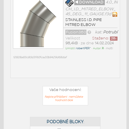
◄ DOWNLOAD
4.0_IN
CH_I.D._MITRED_ELBOW_
45_DEG._11_GAUGE.f3d
STAINLESS I.D. PIPE
MITRED ELBOW
Fusion360
kat:
Potrubí
Velikost
Staženo:
255
x
98,4kB
• ze dne
14.02.2024
Umístil:
robertPER^
• Autor:
R
•
md5:
12828a83c80d3f60fca20b9429d68daf
Vaše hodnocení:
Nejste přihlášeni - nemůžete
hodnotit blok