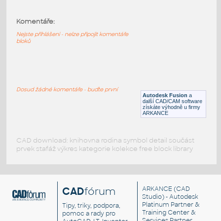
2.0 INCH I.D. MITRED ELBOW 45 DEG. 11
GAUGE v1
:
Komentáře:
STAINLESS I.D. PIPE MITRED ELBOW
Nejste přihlášeni - nelze připojit komentáře
F3D
Potrubí
bloků
1.5 INCH I.D. MITRED ELBOW 45 DEG. 11
GAUGE v1
:
Dosud žádné komentáře - buďte první
STAINLESS I.D. PIPE MITRED ELBOW
Autodesk Fusion
a
další CAD/CAM software
F3D
Potrubí
získáte výhodně u firmy
ARKANCE
CAD download: knihovna rodina symbol detail součást
prvek stafáž výkres kategorie kolekce free block library
CAD
fórum
ARKANCE
(CAD
Studio) - Autodesk
Platinum Partner &
Tipy, triky, podpora,
Training Center &
pomoc a rady pro
Services Partner