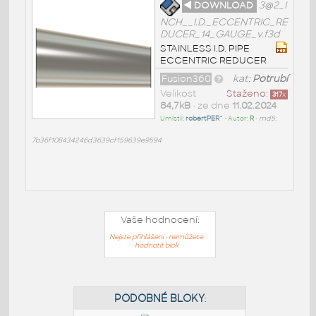
◄ DOWNLOAD
3@2_I
NCH__I.D._ECCENTRIC_RE
DUCER_14_GAUGE_v.f3d
STAINLESS I.D. PIPE
ECCENTRIC REDUCER
Fusion360
kat:
Potrubí
Velikost
Staženo:
317
x
84,7kB
• ze dne
11.02.2024
Umístil:
robertPER^
• Autor:
R
•
md5:
7b36f108434246d3639cf159639e9594
Vaše hodnocení:
Nejste přihlášeni - nemůžete
hodnotit blok