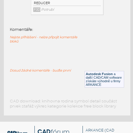
3@1.5 INCH I.D. ECCENTRIC REDUCER 14
GAUGE v1
:
STAINLESS I.D. PIPE ECCENTRIC
Komentáře:
REDUCER
F3D
Potrubí
Nejste přihlášeni - nelze připojit komentáře
bloků
3@1 INCH I.D. ECCENTRIC REDUCER 14
GAUGE v1
:
STAINLESS I.D. PIPE ECCENTRIC
Dosud žádné komentáře - buďte první
REDUCER
Autodesk Fusion
a
další CAD/CAM software
F3D
Potrubí
získáte výhodně u firmy
ARKANCE
CAD download: knihovna rodina symbol detail součást
prvek stafáž výkres kategorie kolekce free block library
CAD
fórum
ARKANCE
(CAD