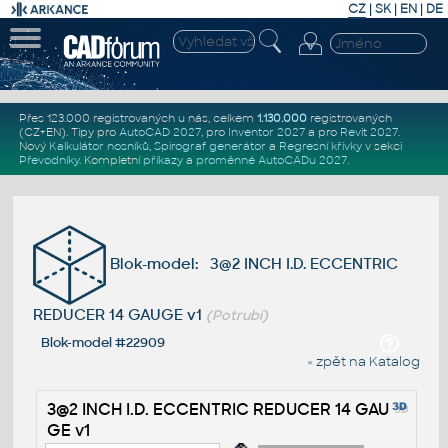
CZ
|
SK
|
EN
|
DE
Přes 123.000 registrovaných u nás, celkem
1.130.000
registrovaných
(CZ+EN)
. Tipy pro
AutoCAD 2027
, pro
Inventor 2027
a pro
Revit 2027
.
Nový
Kalkulátor nosníků
,
Spirograf generátor
a
Regresní křivky
v sekci
Převodníky
.
Kompletní
příkazy
a
proměnné AutoCADu 2027
.
Blok-model: 3@2 INCH I.D. ECCENTRIC
REDUCER 14 GAUGE v1
(Potrubí)
Blok-model #22909
« zpět na Katalog
3@2 INCH I.D. ECCENTRIC REDUCER 14 GAU
GE v1