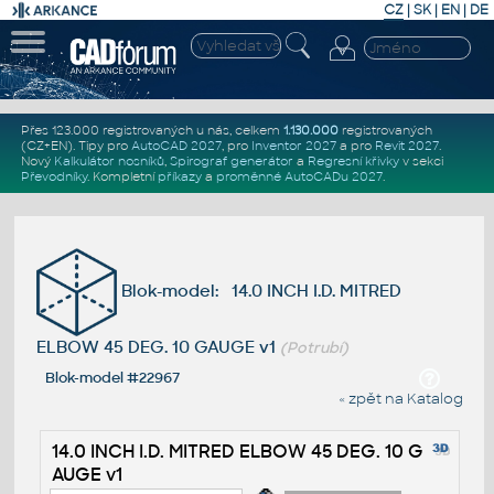
CZ
|
SK
|
EN
|
DE
Přes 123.000 registrovaných u nás, celkem
1.130.000
registrovaných
(CZ+EN)
. Tipy pro
AutoCAD 2027
, pro
Inventor 2027
a pro
Revit 2027
.
Nový
Kalkulátor nosníků
,
Spirograf generátor
a
Regresní křivky
v sekci
Převodníky
.
Kompletní
příkazy
a
proměnné AutoCADu 2027
.
Blok-model: 14.0 INCH I.D. MITRED
ELBOW 45 DEG. 10 GAUGE v1
(Potrubí)
Blok-model #22967
« zpět na Katalog
14.0 INCH I.D. MITRED ELBOW 45 DEG. 10 G
AUGE v1