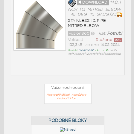
◄ DOWNLOAD
14.0_I
NCH_I.D._MITRED_ELBOW
_45_DEG._10_GAUG.f3d
STAINLESS I.D. PIPE
MITRED ELBOW
Fusion360
kat:
Potrubí
Velikost
Staženo:
201
x
102,3kB
• ze dne
14.02.2024
Umístil:
robertPER^
• Autor:
R
•
md5:
48ff735c2cf723a18f8f63f5bdeecbab
Vaše hodnocení:
Nejste přihlášeni - nemůžete
hodnotit blok