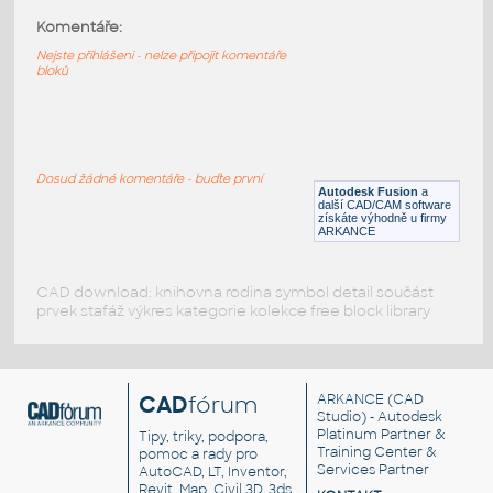
GAUGE v1
:
Komentáře:
STAINLESS I.D. PIPE MITRED ELBOW
Nejste přihlášeni - nelze připojit komentáře
F3D
Potrubí
bloků
1.5 INCH I.D. MITRED ELBOW 45 DEG. 11
GAUGE v1
:
STAINLESS I.D. PIPE MITRED ELBOW
Dosud žádné komentáře - buďte první
Autodesk Fusion
a
F3D
Potrubí
další CAD/CAM software
získáte výhodně u firmy
ARKANCE
CAD download: knihovna rodina symbol detail součást
prvek stafáž výkres kategorie kolekce free block library
CAD
fórum
ARKANCE
(CAD
Studio) - Autodesk
Platinum Partner &
Tipy, triky, podpora,
Training Center &
pomoc a rady pro
Services Partner
AutoCAD, LT, Inventor,
Revit, Map, Civil 3D, 3ds