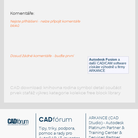
2.0 INCH I.D. MITRED ELBOW 45 DEG. 11
GAUGE v1
:
Komentáře:
STAINLESS I.D. PIPE MITRED ELBOW
Nejste přihlášeni - nelze připojit komentáře
F3D
Potrubí
bloků
1.5 INCH I.D. MITRED ELBOW 45 DEG. 11
GAUGE v1
:
Dosud žádné komentáře - buďte první
STAINLESS I.D. PIPE MITRED ELBOW
Autodesk Fusion
a
další CAD/CAM software
F3D
Potrubí
získáte výhodně u firmy
ARKANCE
CAD download: knihovna rodina symbol detail součást
prvek stafáž výkres kategorie kolekce free block library
CAD
fórum
ARKANCE
(CAD
Studio) - Autodesk
Platinum Partner &
Tipy, triky, podpora,
Training Center &
pomoc a rady pro
Services Partner