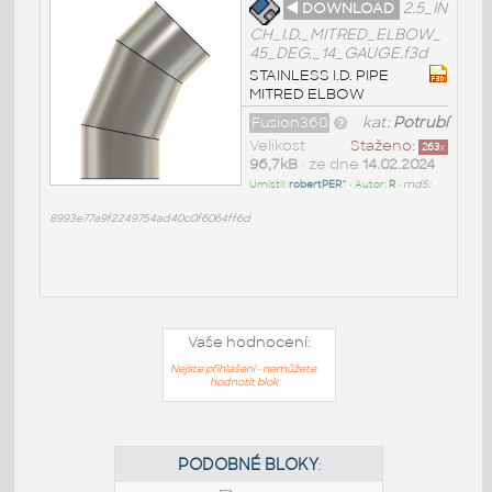
◄ DOWNLOAD
2.5_IN
CH_I.D._MITRED_ELBOW_
45_DEG._14_GAUGE.f3d
STAINLESS I.D. PIPE
MITRED ELBOW
Fusion360
kat:
Potrubí
Velikost
Staženo:
263
x
96,7kB
• ze dne
14.02.2024
Umístil:
robertPER^
• Autor:
R
•
md5:
8993e77a9f2249754ad40c0f6064ff6d
Vaše hodnocení:
Nejste přihlášeni - nemůžete
hodnotit blok