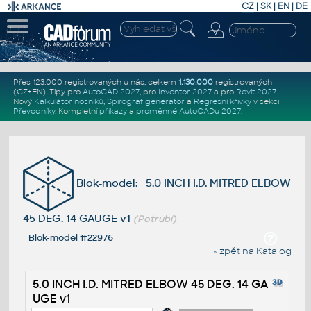
CZ
|
SK
|
EN
|
DE
Přes 123.000 registrovaných u nás, celkem
1.130.000
registrovaných
(CZ+EN)
. Tipy pro
AutoCAD 2027
, pro
Inventor 2027
a pro
Revit 2027
.
Nový
Kalkulátor nosníků
,
Spirograf generátor
a
Regresní křivky
v sekci
Převodníky
.
Kompletní
příkazy
a
proměnné AutoCADu 2027
.
Blok-model: 5.0 INCH I.D. MITRED ELBOW
45 DEG. 14 GAUGE v1
(Potrubí)
Blok-model #22976
« zpět na Katalog
5.0 INCH I.D. MITRED ELBOW 45 DEG. 14 GA
UGE v1