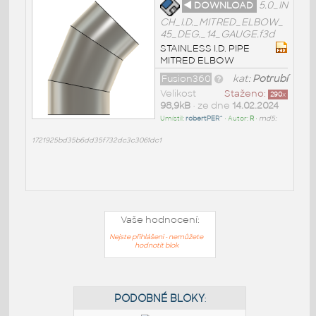
◄ DOWNLOAD
5.0_IN
CH_I.D._MITRED_ELBOW_
45_DEG._14_GAUGE.f3d
STAINLESS I.D. PIPE
MITRED ELBOW
Fusion360
kat:
Potrubí
Velikost
Staženo:
290
x
98,9kB
• ze dne
14.02.2024
Umístil:
robertPER^
• Autor:
R
•
md5:
1721925bd35b6dd35f732dc3c3061dc1
Vaše hodnocení:
Nejste přihlášeni - nemůžete
hodnotit blok