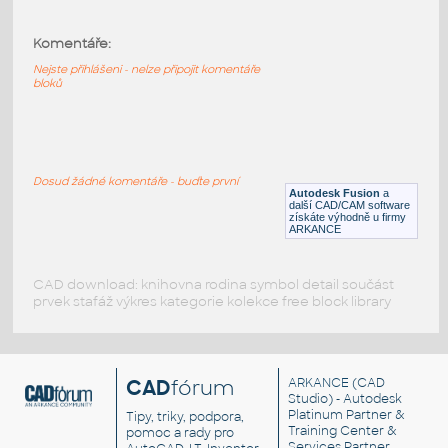
2.0 INCH I.D. MITRED ELBOW 45 DEG. 11
GAUGE v1
:
Komentáře:
STAINLESS I.D. PIPE MITRED ELBOW
Nejste přihlášeni - nelze připojit komentáře
F3D
Potrubí
bloků
1.5 INCH I.D. MITRED ELBOW 45 DEG. 11
GAUGE v1
:
Dosud žádné komentáře - buďte první
STAINLESS I.D. PIPE MITRED ELBOW
Autodesk Fusion
a
další CAD/CAM software
F3D
Potrubí
získáte výhodně u firmy
ARKANCE
CAD download: knihovna rodina symbol detail součást
prvek stafáž výkres kategorie kolekce free block library
CAD
fórum
ARKANCE
(CAD
Studio) - Autodesk
Platinum Partner &
Tipy, triky, podpora,
Training Center &
pomoc a rady pro
Services Partner