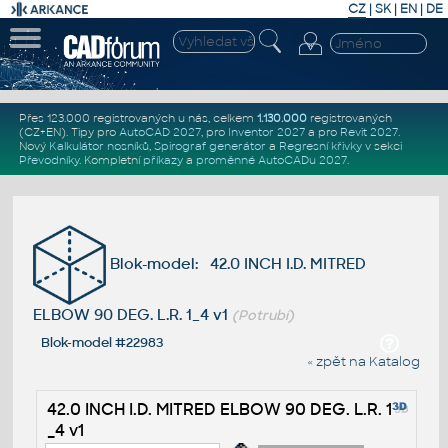
CZ
|
SK
|
EN
|
DE
Přes 123.000 registrovaných u nás, celkem
1.130.000
registrovaných
(CZ+EN)
. Tipy pro
AutoCAD 2027
, pro
Inventor 2027
a pro
Revit 2027
.
Nový
Kalkulátor nosníků
,
Spirograf generátor
a
Regresní křivky
v sekci
Převodníky
.
Kompletní
příkazy
a
proměnné AutoCADu 2027
.
Blok-model: 42.0 INCH I.D. MITRED
ELBOW 90 DEG. L.R. 1_4 v1
(Potrubí)
Blok-model #22983
« zpět na Katalog
42.0 INCH I.D. MITRED ELBOW 90 DEG. L.R. 1
_4 v1