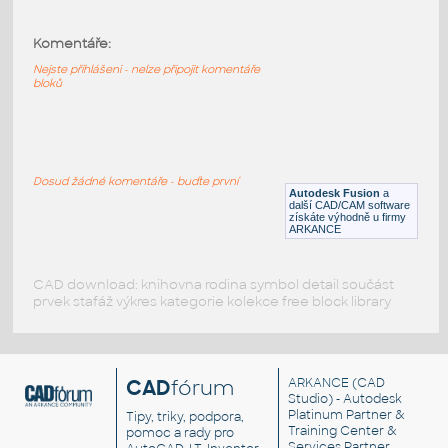
2.0 INCH I.D. MITRED ELBOW 45 DEG. 11
GAUGE v1
:
Komentáře:
STAINLESS I.D. PIPE MITRED ELBOW
Nejste přihlášeni - nelze připojit komentáře
F3D
Potrubí
bloků
1.5 INCH I.D. MITRED ELBOW 45 DEG. 11
GAUGE v1
:
Dosud žádné komentáře - buďte první
STAINLESS I.D. PIPE MITRED ELBOW
Autodesk Fusion
a
další CAD/CAM software
F3D
Potrubí
získáte výhodně u firmy
ARKANCE
CAD download: knihovna rodina symbol detail součást
prvek stafáž výkres kategorie kolekce free block library
CAD
fórum
ARKANCE
(CAD
Studio) - Autodesk
Platinum Partner &
Tipy, triky, podpora,
Training Center &
pomoc a rady pro
Services Partner