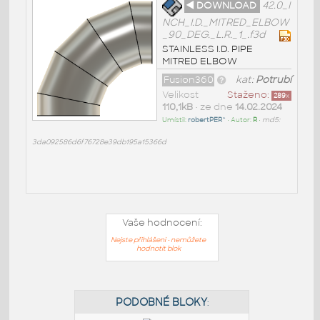
◄ DOWNLOAD
42.0_I
NCH_I.D._MITRED_ELBOW
_90_DEG._L.R._1_.f3d
STAINLESS I.D. PIPE
MITRED ELBOW
Fusion360
kat:
Potrubí
Velikost
Staženo:
289
x
110,1kB
• ze dne
14.02.2024
Umístil:
robertPER^
• Autor:
R
•
md5:
3da092586d6f76728e39db195a15366d
Vaše hodnocení:
Nejste přihlášeni - nemůžete
hodnotit blok