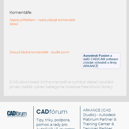
2.0 INCH I.D. MITRED ELBOW 45 DEG. 11
GAUGE v1
:
Komentáře:
STAINLESS I.D. PIPE MITRED ELBOW
Nejste přihlášeni - nelze připojit komentáře
F3D
Potrubí
bloků
1.5 INCH I.D. MITRED ELBOW 45 DEG. 11
GAUGE v1
:
Dosud žádné komentáře - buďte první
STAINLESS I.D. PIPE MITRED ELBOW
Autodesk Fusion
a
další CAD/CAM software
F3D
Potrubí
získáte výhodně u firmy
ARKANCE
CAD download: knihovna rodina symbol detail součást
prvek stafáž výkres kategorie kolekce free block library
CAD
fórum
ARKANCE
(CAD
Studio) - Autodesk
Platinum Partner &
Tipy, triky, podpora,
Training Center &
pomoc a rady pro
Services Partner