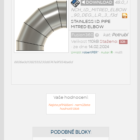
◄ DOWNLOAD
48.0_I
NCH_I.D._MITRED_ELBOW
_90_DEG._L.R._3_.f3d
STAINLESS I.D. PIPE
MITRED ELBOW
Fusion360
kat:
Potrubí
Velikost
110kB
Staženo:
328
x
• ze dne
14.02.2024
Umístil:
robertPER^
• Autor:
R
•
md5:
6606e0d1382555230d6747e9f934ba6d
Vaše hodnocení:
Nejste přihlášeni - nemůžete
hodnotit blok