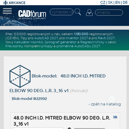
CZ
|
SK
|
EN
|
DE
Přes 123.000 registrovaných u nás, celkem
1.130.000
registrovaných
(CZ+EN)
. Tipy pro
AutoCAD 2027
, pro
Inventor 2027
a pro
Revit 2027
.
Nový
Kalkulátor nosníků
,
Spirograf generátor
a
Regresní křivky
v sekci
Převodníky
.
Kompletní
příkazy
a
proměnné AutoCADu 2027
.
Blok-model: 48.0 INCH I.D. MITRED
ELBOW 90 DEG. L.R. 3_16 v1
(Potrubí)
Blok-model #22992
« zpět na Katalog
48.0 INCH I.D. MITRED ELBOW 90 DEG. L.R.
3_16 v1