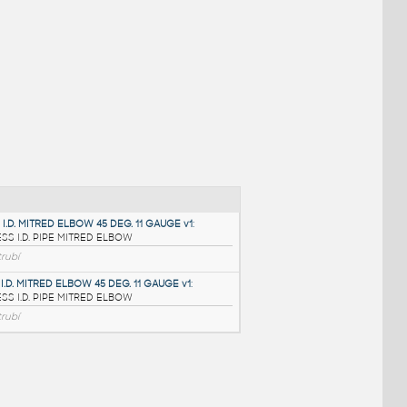
NÉ BLOKY
:
2.5 INCH I.D. MITRED ELBOW 45 DEG. 11 GAUGE v1
: