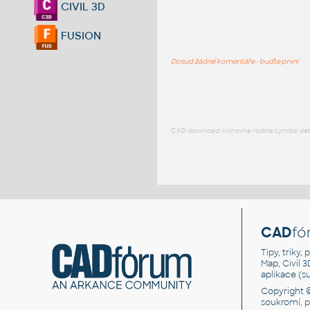
CIVIL 3D
FUSION
Dosud žádné komentáře - buďte první
CAD download: knihovna rodina symbol detai
CAD
fó
Tipy, triky
Map, Civil 
aplikace (
Copyright 
soukromí, 