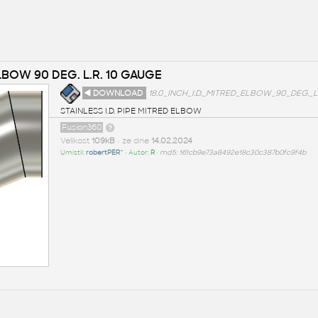
ELBOW 90 DEG. L.R. 10 GAUGE
◄ DOWNLOAD
18.0_INCH_I.D._MITRED_ELBOW_90_DEG._L.
STAINLESS I.D. PIPE MITRED ELBOW
Fusion360
Velikost
109kB
• ze dne
14.02.2024
Umístil:
robertPER^
• Autor:
R
•
md5: 161cb9e73a8492e18c30c387b0fc9f4b