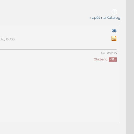
« zpět na Katalog
R._10.f3d
kat:
Potrubí
Staženo:
433
x