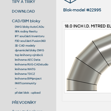
TIPY A TRIKY
Blok-model #22995
DOWNLOAD
CAD/BIM bloky
18.0 INCH I.D. MITRED 
DWG bloky AutoCADu
RFA rodiny Revitu
IPT součásti Inventoru
F3D součásti Fusion360
3D CAD modely
dynamické bloky DWG
top knihovny výrobců
knihovna AEC Data
knihovna RUG-CADstudio
knihovna WATG
knihovna TDCZ
knihovna BIMproject
PARTcommunity
--
přidat blok - upload
PŘEVODNÍKY