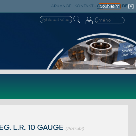
ARKANCE
|
KONTAKT
-
CZ
|
SK
|
EN
|
DE
[X]
Souhlasím
EG. L.R. 10 GAUGE
(Potrubí)