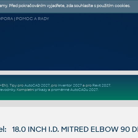
lamy. Před pokračováním vyjadřete, zda souhlasíte s použitím cookies.
 PODPORA | POMOC A RADY
Z+EN)
. Tipy pro
AutoCAD 2027
, pro
Inventor 2027
a pro
Revit 2027
.
řevodníky
.
Kompletní
příkazy
a
proměnné AutoCADu 2027
.
l: 18.0 INCH I.D. MITRED ELBOW 90 D