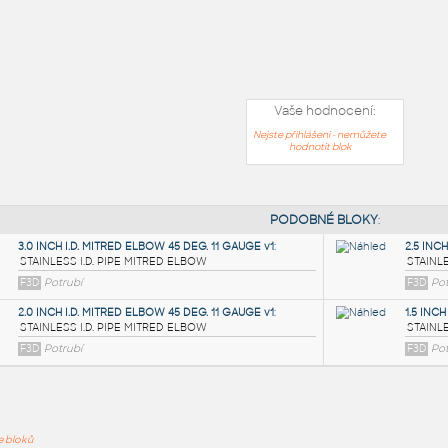
Vaše hodnocení:
Nejste přihlášeni - nemůžete
hodnotit blok
PODOB
ře bloků
3.0 INCH I.D. MITRED ELBOW 45 DEG. 11 GAUGE v1
: