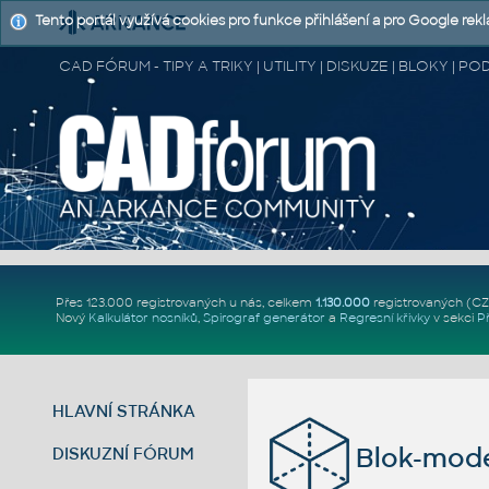
Tento portál využívá cookies pro funkce přihlášení a pro Google rek
CAD FÓRUM - TIPY A TRIKY | UTILITY | DISKUZE | BLOKY |
Přes 123.000 registrovaných u nás, celkem
1.130.000
registrovaných (C
Nový
Kalkulátor nosníků
,
Spirograf generátor
a
Regresní křivky
v sekci
P
HLAVNÍ STRÁNKA
Blok-mode
DISKUZNÍ FÓRUM