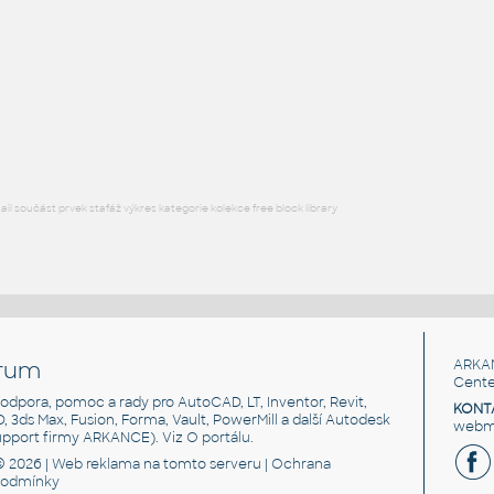
STAINLESS I.D. PIPE MITRED ELBOW
F3D
Potrubí
2.0 INCH I.D. MITRED ELBOW 45 DEG. 11 GAUGE v1
:
STAINLESS I.D. PIPE MITRED ELBOW
F3D
Potrubí
l součást prvek stafáž výkres kategorie kolekce free block library
rum
ARKA
Cente
, podpora, pomoc a rady pro AutoCAD, LT, Inventor, Revit,
KONT
3D, 3ds Max, Fusion, Forma, Vault, PowerMill a další Autodesk
webma
support firmy ARKANCE). Viz
O portálu
.
© 2026 |
Web reklama
na tomto serveru |
Ochrana
podmínky