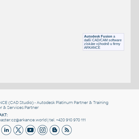
STAINLESS I.D. PIPE MITRED ELBOW
F3D
Potrubí
1.5 INCH I.D. MITRED ELBOW 45 DEG. 11 GAUGE v1
:
STAINLESS I.D. PIPE MITRED ELBOW
Autodesk Fusion
a
F3D
Potrubí
další CAD/CAM software
získáte výhodně u firmy
ARKANCE
NCE
(CAD Studio) - Autodesk Platinum Partner & Training
r & Services Partner
AKT:
ster.cz@arkance.world | tel. +420 910 970 111