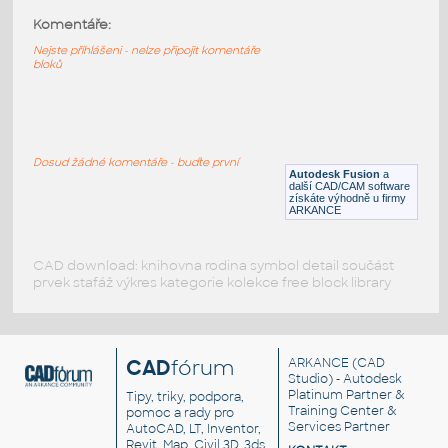
GAUGE v1
:
Komentáře:
STAINLESS I.D. PIPE MITRED ELBOW
Nejste přihlášeni - nelze připojit komentáře
F3D
Potrubí
bloků
1.5 INCH I.D. MITRED ELBOW 45 DEG. 11
GAUGE v1
:
STAINLESS I.D. PIPE MITRED ELBOW
Dosud žádné komentáře - buďte první
Autodesk Fusion
a
F3D
Potrubí
další CAD/CAM software
získáte výhodně u firmy
ARKANCE
CAD download: knihovna rodina symbol detail součást
prvek stafáž výkres kategorie kolekce free block library
CAD
fórum
ARKANCE
(CAD
Studio) - Autodesk
Platinum Partner &
Tipy, triky, podpora,
Training Center &
pomoc a rady pro
Services Partner
AutoCAD, LT, Inventor,
Revit, Map, Civil 3D, 3ds