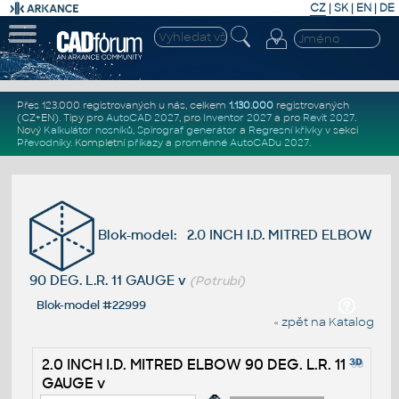
CZ
|
SK
|
EN
|
DE
Přes 123.000 registrovaných u nás, celkem
1.130.000
registrovaných
(CZ+EN)
. Tipy pro
AutoCAD 2027
, pro
Inventor 2027
a pro
Revit 2027
.
Nový
Kalkulátor nosníků
,
Spirograf generátor
a
Regresní křivky
v sekci
Převodníky
.
Kompletní
příkazy
a
proměnné AutoCADu 2027
.
Blok-model: 2.0 INCH I.D. MITRED ELBOW
90 DEG. L.R. 11 GAUGE v
(Potrubí)
Blok-model #22999
« zpět na Katalog
2.0 INCH I.D. MITRED ELBOW 90 DEG. L.R. 11
GAUGE v