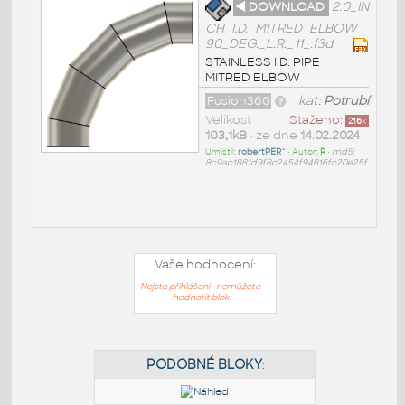
◄ DOWNLOAD
2.0_IN
CH_I.D._MITRED_ELBOW_
90_DEG._L.R._11_.f3d
STAINLESS I.D. PIPE
MITRED ELBOW
Fusion360
kat:
Potrubí
Velikost
Staženo:
216
x
103,1kB
• ze dne
14.02.2024
Umístil:
robertPER^
• Autor:
R
•
md5:
8c9ac1881d9f8c2454f94816fc20e25f
Vaše hodnocení:
Nejste přihlášeni - nemůžete
hodnotit blok