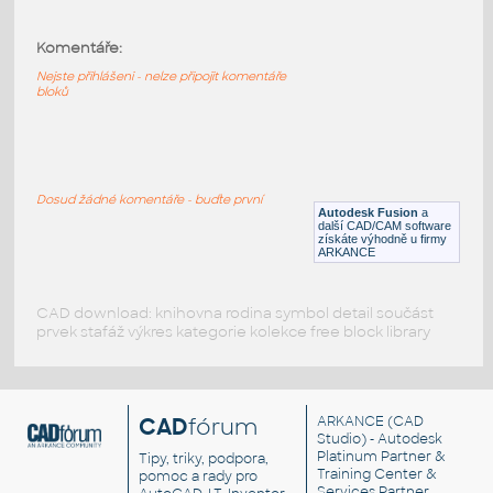
2.0 INCH I.D. MITRED ELBOW 45 DEG. 11
GAUGE v1
:
Komentáře:
STAINLESS I.D. PIPE MITRED ELBOW
Nejste přihlášeni - nelze připojit komentáře
F3D
Potrubí
bloků
1.5 INCH I.D. MITRED ELBOW 45 DEG. 11
GAUGE v1
:
Dosud žádné komentáře - buďte první
STAINLESS I.D. PIPE MITRED ELBOW
Autodesk Fusion
a
další CAD/CAM software
F3D
Potrubí
získáte výhodně u firmy
ARKANCE
CAD download: knihovna rodina symbol detail součást
prvek stafáž výkres kategorie kolekce free block library
CAD
fórum
ARKANCE
(CAD
Studio) - Autodesk
Platinum Partner &
Tipy, triky, podpora,
Training Center &
pomoc a rady pro
Services Partner