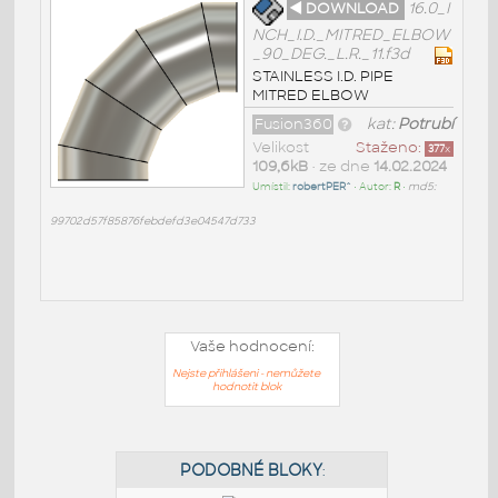
◄ DOWNLOAD
16.0_I
NCH_I.D._MITRED_ELBOW
_90_DEG._L.R._11.f3d
STAINLESS I.D. PIPE
MITRED ELBOW
Fusion360
kat:
Potrubí
Velikost
Staženo:
377
x
109,6kB
• ze dne
14.02.2024
Umístil:
robertPER^
• Autor:
R
•
md5:
99702d57f85876febdefd3e04547d733
Vaše hodnocení:
Nejste přihlášeni - nemůžete
hodnotit blok