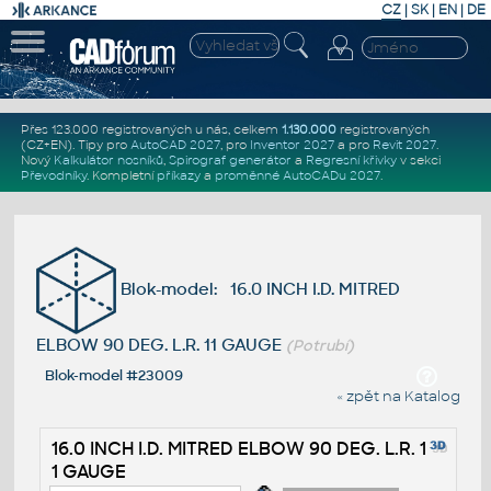
CZ
|
SK
|
EN
|
DE
Přes 123.000 registrovaných u nás, celkem
1.130.000
registrovaných
(CZ+EN)
. Tipy pro
AutoCAD 2027
, pro
Inventor 2027
a pro
Revit 2027
.
Nový
Kalkulátor nosníků
,
Spirograf generátor
a
Regresní křivky
v sekci
Převodníky
.
Kompletní
příkazy
a
proměnné AutoCADu 2027
.
Blok-model: 16.0 INCH I.D. MITRED
ELBOW 90 DEG. L.R. 11 GAUGE
(Potrubí)
Blok-model #23009
« zpět na Katalog
16.0 INCH I.D. MITRED ELBOW 90 DEG. L.R. 1
1 GAUGE