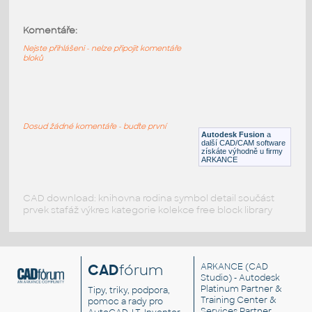
2.0 INCH I.D. MITRED ELBOW 45 DEG. 11
GAUGE v1
:
Komentáře:
STAINLESS I.D. PIPE MITRED ELBOW
Nejste přihlášeni - nelze připojit komentáře
F3D
Potrubí
bloků
1.5 INCH I.D. MITRED ELBOW 45 DEG. 11
GAUGE v1
:
Dosud žádné komentáře - buďte první
STAINLESS I.D. PIPE MITRED ELBOW
Autodesk Fusion
a
další CAD/CAM software
F3D
Potrubí
získáte výhodně u firmy
ARKANCE
CAD download: knihovna rodina symbol detail součást
prvek stafáž výkres kategorie kolekce free block library
CAD
fórum
ARKANCE
(CAD
Studio) - Autodesk
Platinum Partner &
Tipy, triky, podpora,
Training Center &
pomoc a rady pro
Services Partner