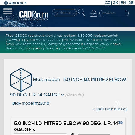
CZ
|
SK
|
EN
|
DE
Přes 123.000 registrovaných u nás, celkem
1.130.000
registrovaných
(CZ+EN)
. Tipy pro
AutoCAD 2027
, pro
Inventor 2027
a pro
Revit 2027
.
Nový
Kalkulátor nosníků
,
Spirograf generátor
a
Regresní křivky
v sekci
Převodníky
.
Kompletní
příkazy
a
proměnné AutoCADu 2027
.
Blok-model: 5.0 INCH I.D. MITRED ELBOW
90 DEG. L.R. 14 GAUGE v
(Potrubí)
Blok-model #23018
« zpět na Katalog
5.0 INCH I.D. MITRED ELBOW 90 DEG. L.R. 14
GAUGE v