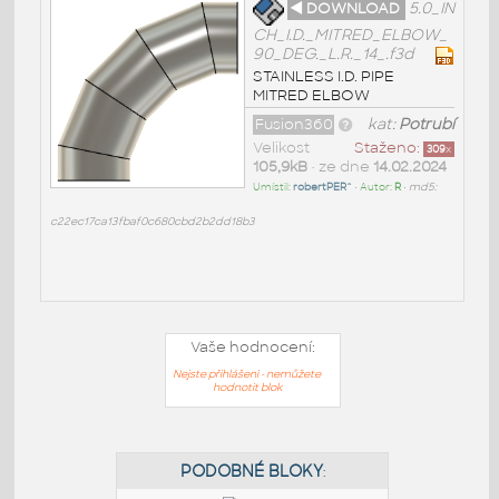
◄ DOWNLOAD
5.0_IN
CH_I.D._MITRED_ELBOW_
90_DEG._L.R._14_.f3d
STAINLESS I.D. PIPE
MITRED ELBOW
Fusion360
kat:
Potrubí
Velikost
Staženo:
309
x
105,9kB
• ze dne
14.02.2024
Umístil:
robertPER^
• Autor:
R
•
md5:
c22ec17ca13fbaf0c680cbd2b2dd18b3
Vaše hodnocení:
Nejste přihlášeni - nemůžete
hodnotit blok