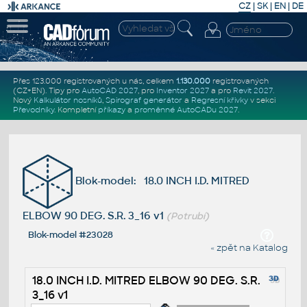
CZ
|
SK
|
EN
|
DE
Přes 123.000 registrovaných u nás, celkem
1.130.000
registrovaných
(CZ+EN)
. Tipy pro
AutoCAD 2027
, pro
Inventor 2027
a pro
Revit 2027
.
Nový
Kalkulátor nosníků
,
Spirograf generátor
a
Regresní křivky
v sekci
Převodníky
.
Kompletní
příkazy
a
proměnné AutoCADu 2027
.
Blok-model: 18.0 INCH I.D. MITRED
ELBOW 90 DEG. S.R. 3_16 v1
(Potrubí)
Blok-model #23028
« zpět na Katalog
18.0 INCH I.D. MITRED ELBOW 90 DEG. S.R.
3_16 v1