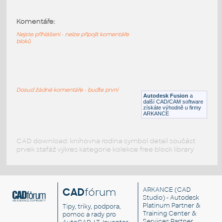
2.0 INCH I.D. MITRED ELBOW 45 DEG. 11
GAUGE v1
:
Komentáře:
STAINLESS I.D. PIPE MITRED ELBOW
Nejste přihlášeni - nelze připojit komentáře
F3D
Potrubí
bloků
1.5 INCH I.D. MITRED ELBOW 45 DEG. 11
GAUGE v1
:
Dosud žádné komentáře - buďte první
STAINLESS I.D. PIPE MITRED ELBOW
Autodesk Fusion
a
další CAD/CAM software
F3D
Potrubí
získáte výhodně u firmy
ARKANCE
CAD download: knihovna rodina symbol detail součást
prvek stafáž výkres kategorie kolekce free block library
CAD
fórum
ARKANCE
(CAD
Studio) - Autodesk
Platinum Partner &
Tipy, triky, podpora,
Training Center &
pomoc a rady pro
Services Partner