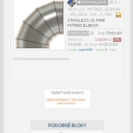
◄ DOWNLOAD
18.0_I
NCH_I.D._MITRED_ELBOW
_90_DEG._S.R._3_.f3d
STAINLESS I.D. PIPE
MITRED ELBOW
Fusion360
kat:
Potrubí
Velikost
Staženo:
279
x
113,5kB
• ze dne
14.02.2024
Umístil:
robertPER^
• Autor:
R
•
md5:
6572570b5dc956ae06ba87fa85415e0d
Vaše hodnocení:
Nejste přihlášeni - nemůžete
hodnotit blok