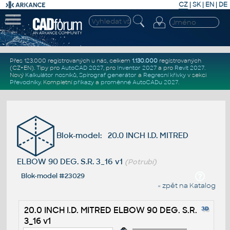
CZ
|
SK
|
EN
|
DE
Přes 123.000 registrovaných u nás, celkem
1.130.000
registrovaných
(CZ+EN)
. Tipy pro
AutoCAD 2027
, pro
Inventor 2027
a pro
Revit 2027
.
Nový
Kalkulátor nosníků
,
Spirograf generátor
a
Regresní křivky
v sekci
Převodníky
.
Kompletní
příkazy
a
proměnné AutoCADu 2027
.
Blok-model: 20.0 INCH I.D. MITRED
ELBOW 90 DEG. S.R. 3_16 v1
(Potrubí)
Blok-model #23029
« zpět na Katalog
20.0 INCH I.D. MITRED ELBOW 90 DEG. S.R.
3_16 v1