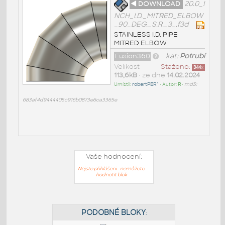
◄ DOWNLOAD
20.0_I
NCH_I.D._MITRED_ELBOW
_90_DEG._S.R._3_.f3d
STAINLESS I.D. PIPE
MITRED ELBOW
Fusion360
kat:
Potrubí
Velikost
Staženo:
344
x
113,6kB
• ze dne
14.02.2024
Umístil:
robertPER^
• Autor:
R
•
md5:
683af4d9444405c916b0873e6ca3365e
Vaše hodnocení:
Nejste přihlášeni - nemůžete
hodnotit blok