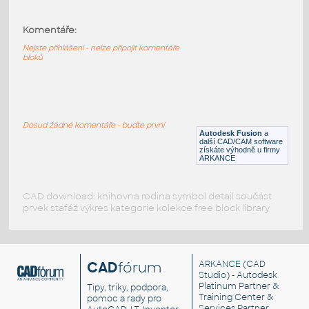
2.0 INCH I.D. MITRED ELBOW 45 DEG. 11
GAUGE v1
:
Komentáře:
STAINLESS I.D. PIPE MITRED ELBOW
Nejste přihlášeni - nelze připojit komentáře
F3D
Potrubí
bloků
1.5 INCH I.D. MITRED ELBOW 45 DEG. 11
GAUGE v1
:
Dosud žádné komentáře - buďte první
STAINLESS I.D. PIPE MITRED ELBOW
Autodesk Fusion
a
další CAD/CAM software
F3D
Potrubí
získáte výhodně u firmy
ARKANCE
CAD download: knihovna rodina symbol detail součást
prvek stafáž výkres kategorie kolekce free block library
CAD
fórum
ARKANCE
(CAD
Studio) - Autodesk
Platinum Partner &
Tipy, triky, podpora,
Training Center &
pomoc a rady pro
Services Partner