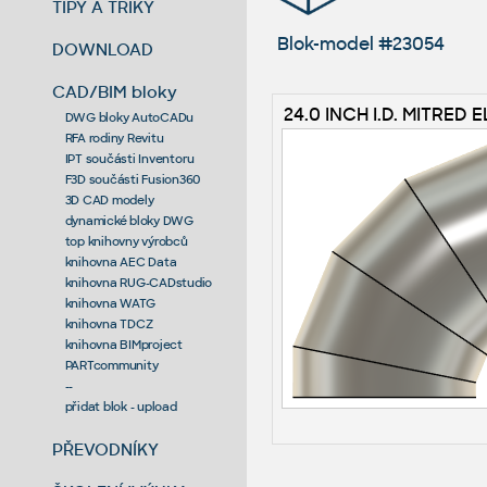
TIPY A TRIKY
Blok-model #23054
DOWNLOAD
CAD/BIM bloky
24.0 INCH I.D. MITRED 
DWG bloky AutoCADu
RFA rodiny Revitu
IPT součásti Inventoru
F3D součásti Fusion360
3D CAD modely
dynamické bloky DWG
top knihovny výrobců
knihovna AEC Data
knihovna RUG-CADstudio
knihovna WATG
knihovna TDCZ
knihovna BIMproject
PARTcommunity
--
přidat blok - upload
PŘEVODNÍKY