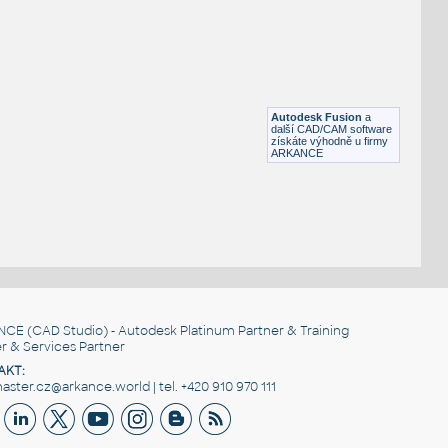
STAINLESS I.D. PIPE MITRED ELBOW
F3D
Potrubí
1.5 INCH I.D. MITRED ELBOW 45 DEG. 11 GAUGE v1
:
STAINLESS I.D. PIPE MITRED ELBOW
Autodesk Fusion
a
F3D
Potrubí
další CAD/CAM software
získáte výhodně u firmy
ARKANCE
NCE
(CAD Studio) - Autodesk Platinum Partner & Training
r & Services Partner
AKT:
ster.cz@arkance.world | tel. +420 910 970 111