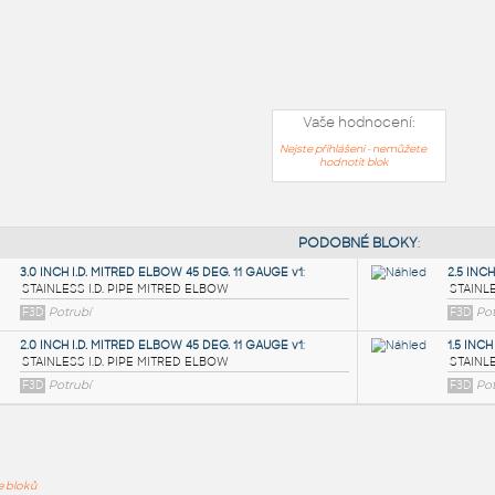
Vaše hodnocení:
Nejste přihlášeni - nemůžete
hodnotit blok
PODOB
ře bloků
3.0 INCH I.D. MITRED ELBOW 45 DEG. 11 GAUGE v1
: