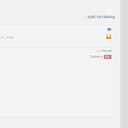
« zpět na Katalog
._11.f3d
kat:
Potrubí
Staženo:
333
x