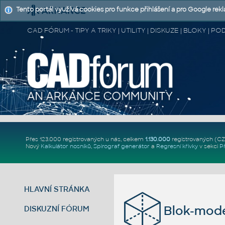
Tento portál využívá cookies pro funkce přihlášení a pro Google rek
CAD FÓRUM - TIPY A TRIKY | UTILITY | DISKUZE | BLOKY |
Přes 123.000 registrovaných u nás, celkem
1.130.000
registrovaných (C
Nový
Kalkulátor nosníků
,
Spirograf generátor
a
Regresní křivky
v sekci
P
HLAVNÍ STRÁNKA
Blok-mode
DISKUZNÍ FÓRUM