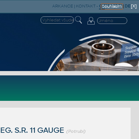
ARKANCE
|
KONTAKT
-
CZ
|
SK
|
EN
|
DE
[X]
Souhlasím
EG. S.R. 11 GAUGE
(Potrubí)