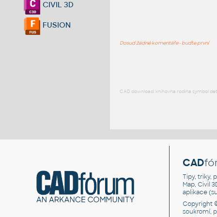
CIVIL 3D
FUSION
Dosud žádné komentáře - buďte první
CAD download: knihovna rodina symbol detai
CAD
fó
Tipy, triky
Map, Civil 
aplikace (
Copyright 
soukromí, 