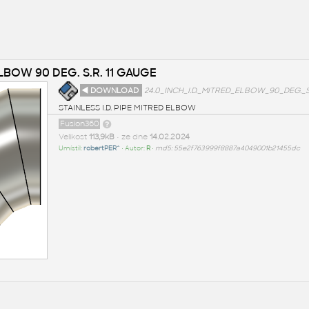
ELBOW 90 DEG. S.R. 11 GAUGE
◄ DOWNLOAD
24.0_INCH_I.D._MITRED_ELBOW_90_DEG._S.R
STAINLESS I.D. PIPE MITRED ELBOW
Fusion360
Velikost
113,9kB
• ze dne
14.02.2024
Umístil:
robertPER^
• Autor:
R
•
md5: 55e2f763999f8887a4049001b21455dc