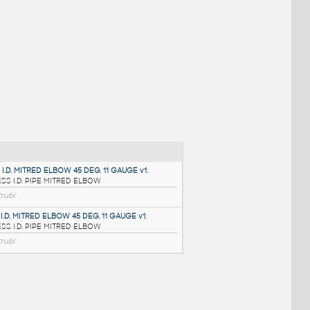
NÉ BLOKY
:
2.5 INCH I.D. MITRED ELBOW 45 DEG. 11 GAUGE v1
: