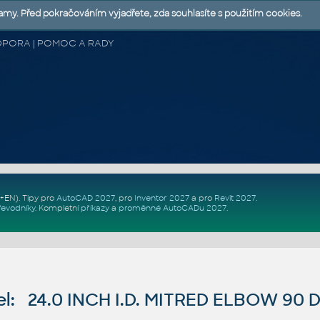
lamy. Před pokračováním vyjadřete, zda souhlasíte s použitím cookies.
 PODPORA | POMOC A RADY
Z+EN)
. Tipy pro
AutoCAD 2027
, pro
Inventor 2027
a pro
Revit 2027
.
řevodníky
.
Kompletní
příkazy
a
proměnné AutoCADu 2027
.
l: 24.0 INCH I.D. MITRED ELBOW 90 D