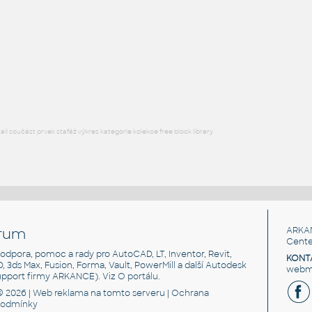
STAINLESS I.D. PIPE MITRED ELBOW
F3D
Potrubí
2.0 INCH I.D. MITRED ELBOW 45 DEG. 11 GAUGE v1
:
STAINLESS I.D. PIPE MITRED ELBOW
F3D
Potrubí
l součást prvek stafáž výkres kategorie kolekce free block library
rum
ARKA
Cente
, podpora, pomoc a rady pro AutoCAD, LT, Inventor, Revit,
KONT
3D, 3ds Max, Fusion, Forma, Vault, PowerMill a další Autodesk
webma
support firmy ARKANCE). Viz
O portálu
.
© 2026 |
Web reklama
na tomto serveru |
Ochrana
podmínky