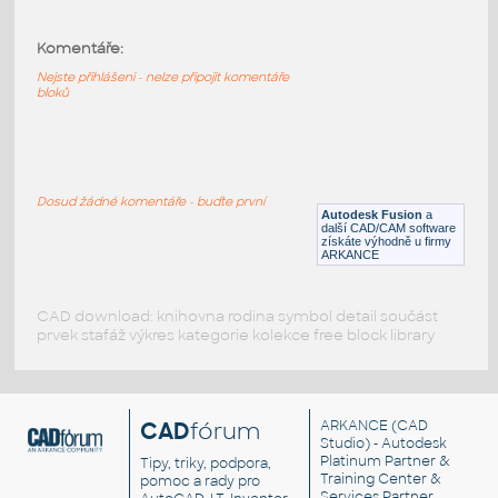
2.0 INCH I.D. MITRED ELBOW 45 DEG. 11
GAUGE v1
:
Komentáře:
STAINLESS I.D. PIPE MITRED ELBOW
Nejste přihlášeni - nelze připojit komentáře
F3D
Potrubí
bloků
1.5 INCH I.D. MITRED ELBOW 45 DEG. 11
GAUGE v1
:
Dosud žádné komentáře - buďte první
STAINLESS I.D. PIPE MITRED ELBOW
Autodesk Fusion
a
další CAD/CAM software
F3D
Potrubí
získáte výhodně u firmy
ARKANCE
CAD download: knihovna rodina symbol detail součást
prvek stafáž výkres kategorie kolekce free block library
CAD
fórum
ARKANCE
(CAD
Studio) - Autodesk
Platinum Partner &
Tipy, triky, podpora,
Training Center &
pomoc a rady pro
Services Partner