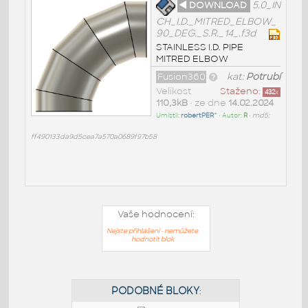
◄ DOWNLOAD
5.0_IN
CH_I.D._MITRED_ELBOW_
90_DEG._S.R._14_.f3d
STAINLESS I.D. PIPE
MITRED ELBOW
Fusion360
kat:
Potrubí
Velikost
Staženo:
432
x
110,3kB
• ze dne
14.02.2024
Umístil:
robertPER^
• Autor:
R
•
md5:
ff490133da9d5cea7a570a0689f97b58
Vaše hodnocení:
Nejste přihlášeni - nemůžete
hodnotit blok