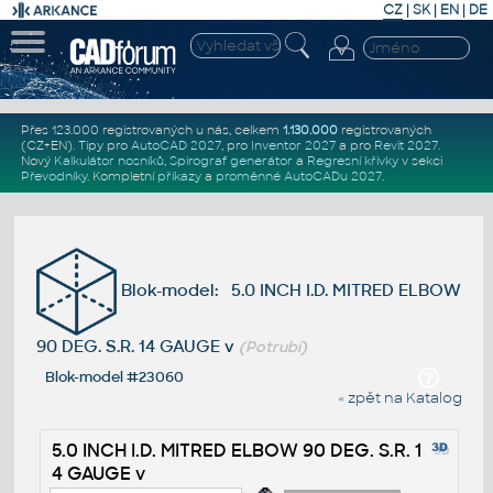
CZ
|
SK
|
EN
|
DE
Přes 123.000 registrovaných u nás, celkem
1.130.000
registrovaných
(CZ+EN)
. Tipy pro
AutoCAD 2027
, pro
Inventor 2027
a pro
Revit 2027
.
Nový
Kalkulátor nosníků
,
Spirograf generátor
a
Regresní křivky
v sekci
Převodníky
.
Kompletní
příkazy
a
proměnné AutoCADu 2027
.
Blok-model: 5.0 INCH I.D. MITRED ELBOW
90 DEG. S.R. 14 GAUGE v
(Potrubí)
Blok-model #23060
« zpět na Katalog
5.0 INCH I.D. MITRED ELBOW 90 DEG. S.R. 1
4 GAUGE v