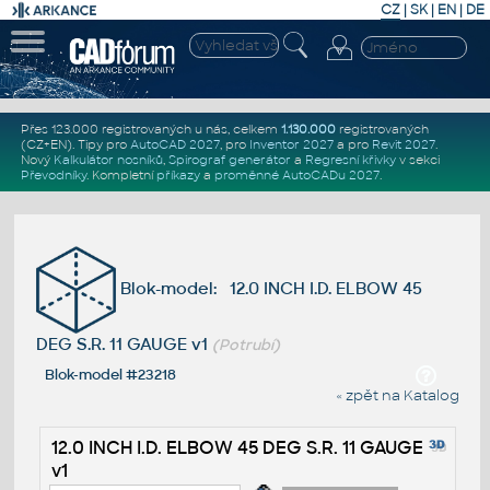
CZ
|
SK
|
EN
|
DE
Přes 123.000 registrovaných u nás, celkem
1.130.000
registrovaných
(CZ+EN)
. Tipy pro
AutoCAD 2027
, pro
Inventor 2027
a pro
Revit 2027
.
Nový
Kalkulátor nosníků
,
Spirograf generátor
a
Regresní křivky
v sekci
Převodníky
.
Kompletní
příkazy
a
proměnné AutoCADu 2027
.
Blok-model: 12.0 INCH I.D. ELBOW 45
DEG S.R. 11 GAUGE v1
(Potrubí)
Blok-model #23218
« zpět na Katalog
12.0 INCH I.D. ELBOW 45 DEG S.R. 11 GAUGE
v1