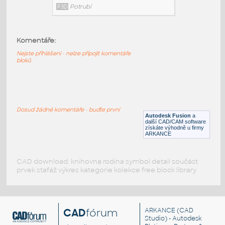
2.5 INCH I.D. ELBOW 45 DEG L.R. 14
GAUGE v1
:
STAINLESS I.D. PIPE ELBOW 45
DEGREES L.R.
Komentáře:
F3D
Potrubí
Nejste přihlášeni - nelze připojit komentáře
bloků
2.0 INCH I.D. ELBOW 45 DEG L.R. 14
GAUGE v1
:
STAINLESS I.D. PIPE ELBOW 45
Dosud žádné komentáře - buďte první
DEGREES L.R.
Autodesk Fusion
a
další CAD/CAM software
F3D
Potrubí
získáte výhodně u firmy
ARKANCE
CAD download: knihovna rodina symbol detail součást
prvek stafáž výkres kategorie kolekce free block library
CAD
fórum
ARKANCE
(CAD
Studio) - Autodesk