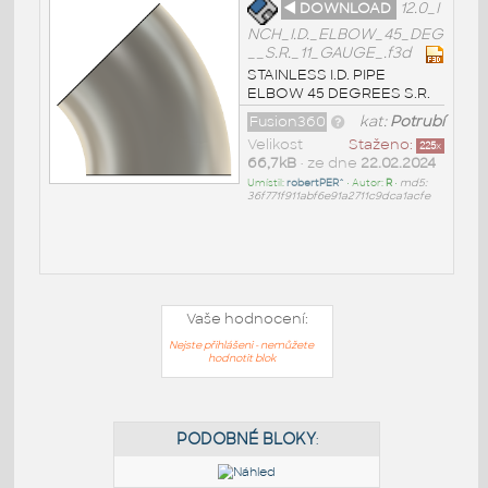
◄ DOWNLOAD
12.0_I
NCH_I.D._ELBOW_45_DEG
__S.R._11_GAUGE_.f3d
STAINLESS I.D. PIPE
ELBOW 45 DEGREES S.R.
Fusion360
kat:
Potrubí
Velikost
Staženo:
225
x
66,7kB
• ze dne
22.02.2024
Umístil:
robertPER^
• Autor:
R
•
md5:
36f771f911abf6e91a2711c9dca1acfe
Vaše hodnocení:
Nejste přihlášeni - nemůžete
hodnotit blok