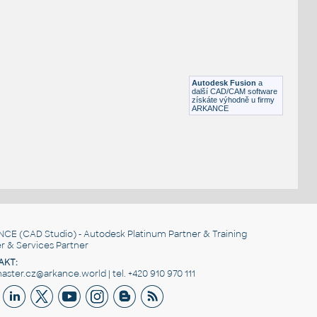
STAINLESS I.D. PIPE ELBOW 45 DEGREES L.R.
F3D
Potrubí
2.0 INCH I.D. ELBOW 45 DEG L.R. 14 GAUGE v1
:
STAINLESS I.D. PIPE ELBOW 45 DEGREES L.R.
Autodesk Fusion
a
F3D
Potrubí
další CAD/CAM software
získáte výhodně u firmy
ARKANCE
NCE
(CAD Studio) - Autodesk Platinum Partner & Training
r & Services Partner
AKT:
ster.cz@arkance.world | tel. +420 910 970 111