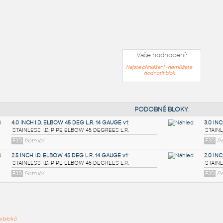
Vaše hodnocení:
Nejste přihlášeni - nemůžete
hodnotit blok
PODOB
ře bloků
4.0 INCH I.D. ELBOW 45 DEG L.R. 14 GAUGE v1
: