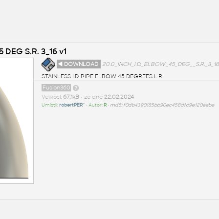
 DEG S.R. 3_16 v1
◄ DOWNLOAD
20.0_INCH_I.D._ELBOW_45_DEG__S.R._3_16_
STAINLESS I.D. PIPE ELBOW 45 DEGREES L.R.
Fusion360
Velikost
67,1kB
• ze dne
22.02.2024
Umístil:
robertPER^
• Autor:
R
•
md5: f0db4390185bb90ec458dfc9e120eebe