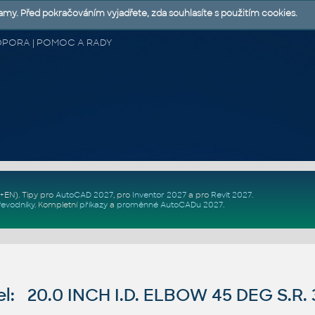
lamy. Před pokračováním vyjadřete, zda souhlasíte s použitím cookies.
 PODPORA | POMOC A RADY
Z+EN)
. Tipy pro
AutoCAD 2027
, pro
Inventor 2027
a pro
Revit 2027
.
řevodníky
.
Kompletní
příkazy
a
proměnné AutoCADu 2027
.
: 20.0 INCH I.D. ELBOW 45 DEG S.R. 