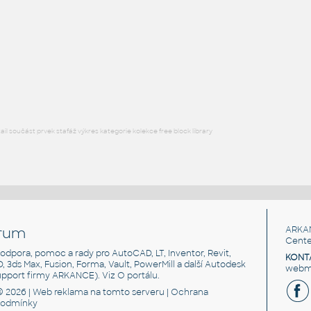
STAINLESS I.D. PIPE ELBOW 45 DEGREES L.R.
F3D
Potrubí
2.5 INCH I.D. ELBOW 45 DEG L.R. 14 GAUGE v1
:
STAINLESS I.D. PIPE ELBOW 45 DEGREES L.R.
F3D
Potrubí
l součást prvek stafáž výkres kategorie kolekce free block library
rum
ARKA
Cente
, podpora, pomoc a rady pro AutoCAD, LT, Inventor, Revit,
KONT
3D, 3ds Max, Fusion, Forma, Vault, PowerMill a další Autodesk
webma
support firmy ARKANCE). Viz
O portálu
.
© 2026 |
Web reklama
na tomto serveru |
Ochrana
podmínky