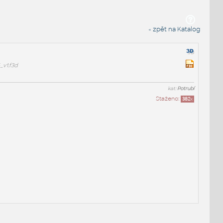
« zpět na Katalog
v1.f3d
kat:
Potrubí
Staženo:
382
x