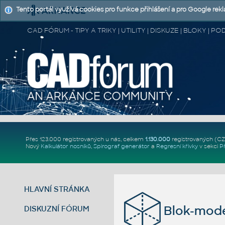
Tento portál využívá cookies pro funkce přihlášení a pro Google rek
CAD FÓRUM - TIPY A TRIKY | UTILITY | DISKUZE | BLOKY |
Přes 123.000 registrovaných u nás, celkem
1.130.000
registrovaných (C
Nový
Kalkulátor nosníků
,
Spirograf generátor
a
Regresní křivky
v sekci
P
HLAVNÍ STRÁNKA
Blok-model
DISKUZNÍ FÓRUM