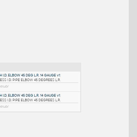
NÉ BLOKY
:
3.0 INCH I.D. ELBOW 45 DEG L.R. 14 GAUGE v1
: