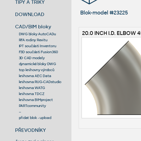
TIPY A TRIKY
Blok-model #23225
DOWNLOAD
CAD/BIM bloky
20.0 INCH I.D. ELBOW 45
DWG bloky AutoCADu
RFA rodiny Revitu
IPT součásti Inventoru
F3D součásti Fusion360
3D CAD modely
dynamické bloky DWG
top knihovny výrobců
knihovna AEC Data
knihovna RUG-CADstudio
knihovna WATG
knihovna TDCZ
knihovna BIMproject
PARTcommunity
--
přidat blok - upload
PŘEVODNÍKY