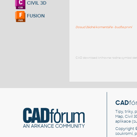
CIVIL 3D
FUSION
Dosud žádné komentáře - buďte první
CAD download: knihovna rodina symbol detai
CAD
fó
Tipy, triky
Map, Civil 
aplikace (
Copyright 
soukromí, 