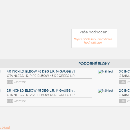
Vaše hodnocení:
Nejste přihlášeni - nemůžete
hodnotit blok
PODOB
ře bloků
4.0 INCH I.D. ELBOW 45 DEG L.R. 14 GAUGE v1
: