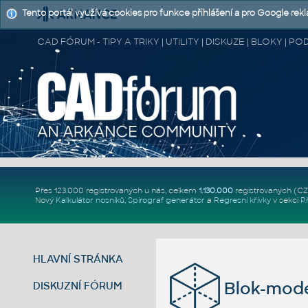
Tento portál využívá cookies pro funkce přihlášení a pro Google rek
CAD FÓRUM - TIPY A TRIKY | UTILITY | DISKUZE | BLOKY |
Přes 123.000 registrovaných u nás, celkem
1.130.000
registrovaných (C
Nový
Kalkulátor nosníků
,
Spirograf generátor
a
Regresní křivky
v sekci
P
HLAVNÍ STRÁNKA
Blok-model
DISKUZNÍ FÓRUM