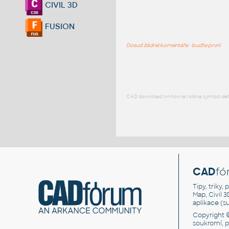
CIVIL 3D
FUSION
Dosud žádné komentáře - buďte první
CAD download: knihovna rodina symbol detai
CAD
fó
Tipy, triky
Map, Civil 
aplikace (
Copyright 
soukromí, 