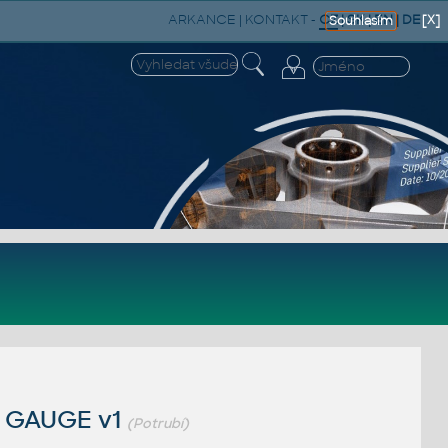
ARKANCE
|
KONTAKT
-
CZ
|
SK
|
EN
|
DE
[X]
Souhlasím
11 GAUGE v1
(Potrubí)