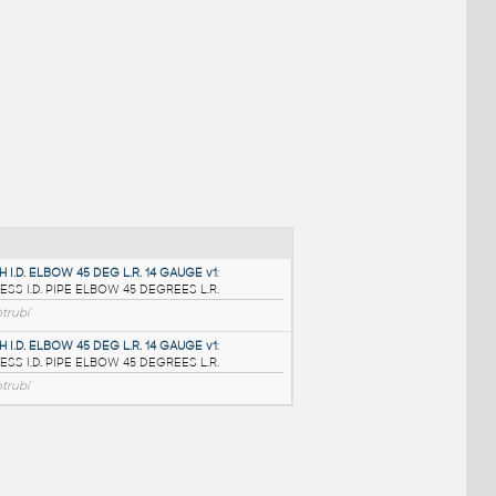
NÉ BLOKY
:
3.0 INCH I.D. ELBOW 45 DEG L.R. 14 GAUGE v1
: