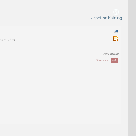
« zpět na Katalog
GE_v.f3d
kat:
Potrubí
Staženo:
414
x