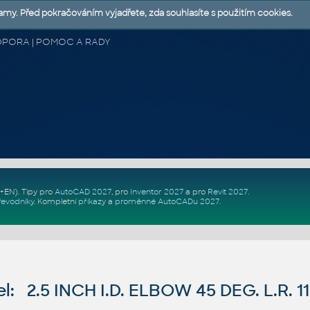
lamy. Před pokračováním vyjadřete, zda souhlasíte s použitím cookies.
 PODPORA | POMOC A RADY
Z+EN)
. Tipy pro
AutoCAD 2027
, pro
Inventor 2027
a pro
Revit 2027
.
řevodníky
.
Kompletní
příkazy
a
proměnné AutoCADu 2027
.
: 2.5 INCH I.D. ELBOW 45 DEG. L.R. 