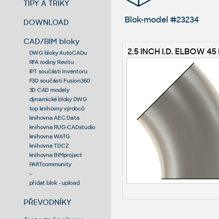
TIPY A TRIKY
Blok-model #23234
DOWNLOAD
CAD/BIM bloky
2.5 INCH I.D. ELBOW 45 
DWG bloky AutoCADu
RFA rodiny Revitu
IPT součásti Inventoru
F3D součásti Fusion360
3D CAD modely
dynamické bloky DWG
top knihovny výrobců
knihovna AEC Data
knihovna RUG-CADstudio
knihovna WATG
knihovna TDCZ
knihovna BIMproject
PARTcommunity
--
přidat blok - upload
PŘEVODNÍKY