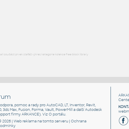
STAINLESS I.D. PIPE ELBOW 45 DEGREES L.R.
F3D
Potrubí
2.5 INCH I.D. ELBOW 45 DEG L.R. 14 GAUGE v1
:
STAINLESS I.D. PIPE ELBOW 45 DEGREES L.R.
F3D
Potrubí
l součást prvek stafáž výkres kategorie kolekce free block library
rum
ARKA
Cente
, podpora, pomoc a rady pro AutoCAD, LT, Inventor, Revit,
KONT
3D, 3ds Max, Fusion, Forma, Vault, PowerMill a další Autodesk
webma
support firmy ARKANCE). Viz
O portálu
.
© 2026 |
Web reklama
na tomto serveru |
Ochrana
podmínky