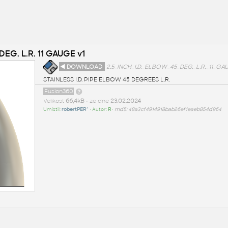
DEG. L.R. 11 GAUGE v1
◄ DOWNLOAD
2.5_INCH_I.D._ELBOW_45_DEG._L.R._11_GAU
STAINLESS I.D. PIPE ELBOW 45 DEGREES L.R.
Fusion360
Velikost
66,4kB
• ze dne
23.02.2024
Umístil:
robertPER^
• Autor:
R
•
md5: 48a3cf4914918bab26ef1eaeb854d964