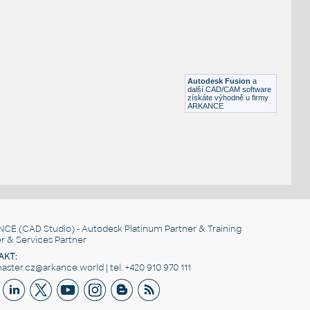
STAINLESS I.D. PIPE ELBOW 45 DEGREES L.R.
F3D
Potrubí
2.0 INCH I.D. ELBOW 45 DEG L.R. 14 GAUGE v1
:
STAINLESS I.D. PIPE ELBOW 45 DEGREES L.R.
Autodesk Fusion
a
F3D
Potrubí
další CAD/CAM software
získáte výhodně u firmy
ARKANCE
NCE
(CAD Studio) - Autodesk Platinum Partner & Training
r & Services Partner
AKT:
ster.cz@arkance.world | tel. +420 910 970 111