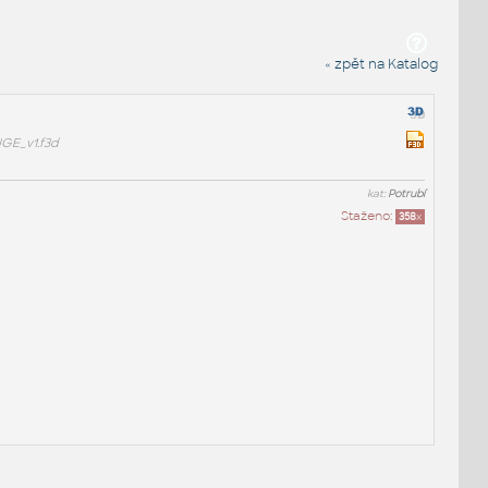
« zpět na Katalog
GE_v1.f3d
kat:
Potrubí
Staženo:
358
x