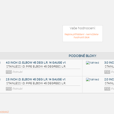
Vaše hodnocení:
Nejste přihlášeni - nemůžete
hodnotit blok
PODOB
ře bloků
4.0 INCH I.D. ELBOW 45 DEG L.R. 14 GAUGE v1
: