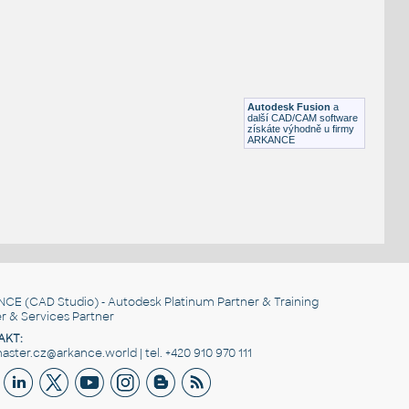
STAINLESS I.D. PIPE ELBOW 45 DEGREES L.R.
F3D
Potrubí
2.0 INCH I.D. ELBOW 45 DEG L.R. 14 GAUGE v1
:
STAINLESS I.D. PIPE ELBOW 45 DEGREES L.R.
Autodesk Fusion
a
F3D
Potrubí
další CAD/CAM software
získáte výhodně u firmy
ARKANCE
NCE
(CAD Studio) - Autodesk Platinum Partner & Training
r & Services Partner
AKT:
ster.cz@arkance.world | tel. +420 910 970 111