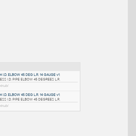
NÉ BLOKY
:
3.0 INCH I.D. ELBOW 45 DEG L.R. 14 GAUGE v1
: