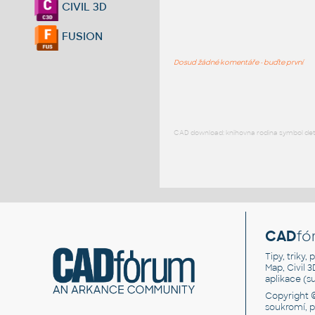
CIVIL 3D
FUSION
Dosud žádné komentáře - buďte první
CAD download: knihovna rodina symbol detai
CAD
fó
Tipy, triky
Map, Civil 
aplikace (
Copyright 
soukromí, 