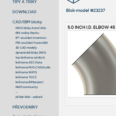
TIPY A TRIKY
Blok-model #23237
DOWNLOAD
CAD/BIM bloky
5.0 INCH I.D. ELBOW 45
DWG bloky AutoCADu
RFA rodiny Revitu
IPT součásti Inventoru
F3D součásti Fusion360
3D CAD modely
dynamické bloky DWG
top knihovny výrobců
knihovna AEC Data
knihovna RUG-CADstudio
knihovna WATG
knihovna TDCZ
knihovna BIMproject
PARTcommunity
--
přidat blok - upload
PŘEVODNÍKY