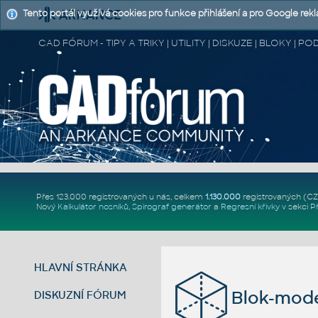
Tento portál využívá cookies pro funkce přihlášení a pro Google rek
CAD FÓRUM - TIPY A TRIKY | UTILITY | DISKUZE | BLOKY |
Přes 123.000 registrovaných u nás, celkem
1.130.000
registrovaných (C
Nový
Kalkulátor nosníků
,
Spirograf generátor
a
Regresní křivky
v sekci
P
HLAVNÍ STRÁNKA
Blok-model
DISKUZNÍ FÓRUM