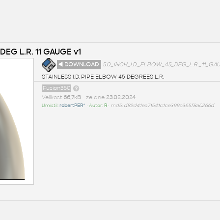
 DEG L.R. 11 GAUGE v1
◄ DOWNLOAD
5.0_INCH_I.D._ELBOW_45_DEG_L.R._11_GAU
STAINLESS I.D. PIPE ELBOW 45 DEGREES L.R.
Fusion360
Velikost
66,7kB
• ze dne
23.02.2024
Umístil:
robertPER^
• Autor:
R
•
md5: d82d41ea71541c1ce399c365f8a0266d