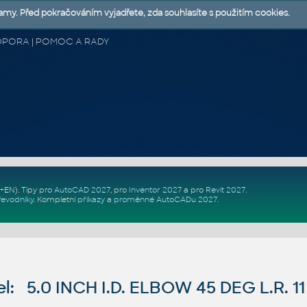
lamy. Před pokračováním vyjadřete, zda souhlasíte s použitím cookies.
 PODPORA | POMOC A RADY
Z+EN)
. Tipy pro
AutoCAD 2027
, pro
Inventor 2027
a pro
Revit 2027
.
řevodníky
.
Kompletní
příkazy
a
proměnné AutoCADu 2027
.
: 5.0 INCH I.D. ELBOW 45 DEG L.R. 1