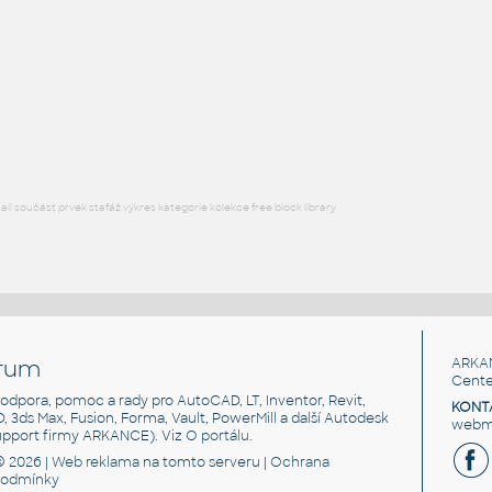
STAINLESS I.D. PIPE ELBOW 45 DEGREES L.R.
F3D
Potrubí
2.5 INCH I.D. ELBOW 45 DEG L.R. 14 GAUGE v1
:
STAINLESS I.D. PIPE ELBOW 45 DEGREES L.R.
F3D
Potrubí
l součást prvek stafáž výkres kategorie kolekce free block library
rum
ARKA
Cente
, podpora, pomoc a rady pro AutoCAD, LT, Inventor, Revit,
KONT
3D, 3ds Max, Fusion, Forma, Vault, PowerMill a další Autodesk
webma
support firmy ARKANCE). Viz
O portálu
.
© 2026 |
Web reklama
na tomto serveru |
Ochrana
podmínky