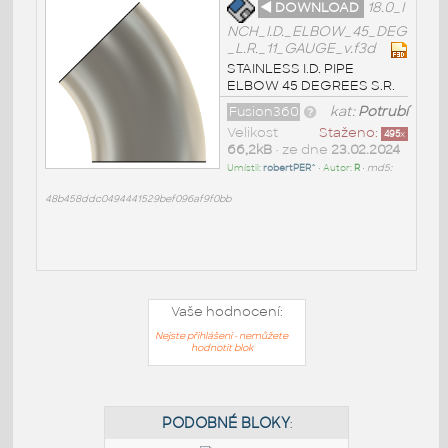
◄ DOWNLOAD
18.0_I
NCH_I.D._ELBOW_45_DEG
_L.R._11_GAUGE_v.f3d
STAINLESS I.D. PIPE
ELBOW 45 DEGREES S.R.
Fusion360
kat:
Potrubí
Velikost
Staženo:
495
x
66,2kB
• ze dne
23.02.2024
Umístil:
robertPER^
• Autor:
R
•
md5:
48b458ddc0494441529bef096af9f0bb
Vaše hodnocení:
Nejste přihlášeni - nemůžete
hodnotit blok