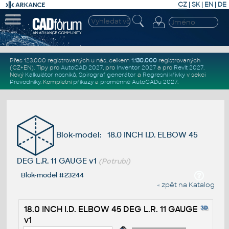
CZ
|
SK
|
EN
|
DE
Přes 123.000 registrovaných u nás, celkem
1.130.000
registrovaných
(CZ+EN)
. Tipy pro
AutoCAD 2027
, pro
Inventor 2027
a pro
Revit 2027
.
Nový
Kalkulátor nosníků
,
Spirograf generátor
a
Regresní křivky
v sekci
Převodníky
.
Kompletní
příkazy
a
proměnné AutoCADu 2027
.
Blok-model: 18.0 INCH I.D. ELBOW 45
DEG L.R. 11 GAUGE v1
(Potrubí)
Blok-model #23244
« zpět na Katalog
18.0 INCH I.D. ELBOW 45 DEG L.R. 11 GAUGE
v1