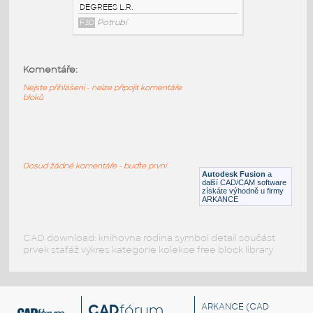
2.5 INCH I.D. ELBOW 45 DEG L.R. 14
GAUGE v1
:
STAINLESS I.D. PIPE ELBOW 45
Komentáře:
DEGREES L.R.
F3D
Potrubí
Nejste přihlášeni - nelze připojit komentáře
bloků
2.0 INCH I.D. ELBOW 45 DEG L.R. 14
GAUGE v1
:
STAINLESS I.D. PIPE ELBOW 45
Dosud žádné komentáře - buďte první
DEGREES L.R.
Autodesk Fusion
a
další CAD/CAM software
F3D
Potrubí
získáte výhodně u firmy
ARKANCE
CAD download: knihovna rodina symbol detail součást
prvek stafáž výkres kategorie kolekce free block library
CAD
fórum
ARKANCE
(CAD