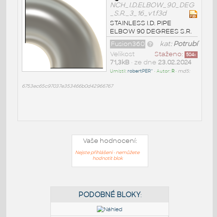
NCH_I.D.ELBOW_90_DEG
_S.R._3_16_v1.f3d
STAINLESS I.D. PIPE
ELBOW 90 DEGREES S.R.
Fusion360
kat:
Potrubí
Velikost
Staženo:
504
x
71,3kB
• ze dne
23.02.2024
Umístil:
robertPER^
• Autor:
R
•
md5:
6753ec65c97037e353466b0d42966767
Vaše hodnocení:
Nejste přihlášeni - nemůžete
hodnotit blok