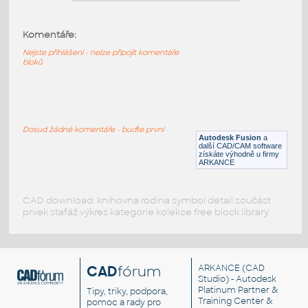
GAUGE v1
:
STAINLESS I.D. PIPE ELBOW 90
DEGREES S.R.
Komentáře:
F3D
Potrubí
Nejste přihlášeni - nelze připojit komentáře
bloků
12.0 INCH I.D.ELBOW 90 DEG S.R. 11
GAUGE v1
:
STAINLESS I.D. PIPE ELBOW 90
Dosud žádné komentáře - buďte první
DEGREES S.R.
Autodesk Fusion
a
další CAD/CAM software
F3D
Potrubí
získáte výhodně u firmy
ARKANCE
CAD download: knihovna rodina symbol detail součást
prvek stafáž výkres kategorie kolekce free block library
CAD
fórum
ARKANCE
(CAD
Studio) - Autodesk
Platinum Partner &
Tipy, triky, podpora,
Training Center &
pomoc a rady pro