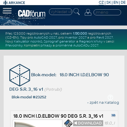
CZ
|
SK
|
EN
|
DE
Přes 123.000 registrovaných u nás, celkem
1.130.000
registrovaných
(CZ+EN)
. Tipy pro
AutoCAD 2027
, pro
Inventor 2027
a pro
Revit 2027
.
Nový
Kalkulátor nosníků
,
Spirograf generátor
a
Regresní křivky
v sekci
Převodníky
.
Kompletní
příkazy
a
proměnné AutoCADu 2027
.
Blok-model: 18.0 INCH I.D.ELBOW 90
DEG S.R. 3_16 v1
(Potrubí)
Blok-model #23252
« zpět na Katalog
18.0 INCH I.D.ELBOW 90 DEG S.R. 3_16 v1
◄ DOWNLOAD
18.0_I