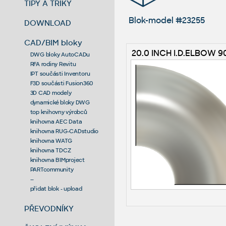
TIPY A TRIKY
Blok-model #23255
DOWNLOAD
CAD/BIM bloky
20.0 INCH I.D.ELBOW 90
DWG bloky AutoCADu
RFA rodiny Revitu
IPT součásti Inventoru
F3D součásti Fusion360
3D CAD modely
dynamické bloky DWG
top knihovny výrobců
knihovna AEC Data
knihovna RUG-CADstudio
knihovna WATG
knihovna TDCZ
knihovna BIMproject
PARTcommunity
--
přidat blok - upload
PŘEVODNÍKY