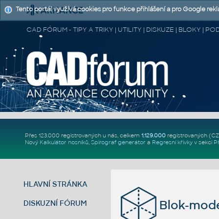
Tento portál využívá cookies pro funkce přihlášení a pro Google rek
CAD FÓRUM - TIPY A TRIKY | UTILITY | DISKUZE | BLOKY |
Přes 123.000 registrovaných u nás, celkem
1.129.000
registrovaných (C
Nový
Kalkulátor nosníků
,
Spirograf generátor
a
Regresní křivky
v sekci
P
HLAVNÍ STRÁNKA
Blok-model
DISKUZNÍ FÓRUM