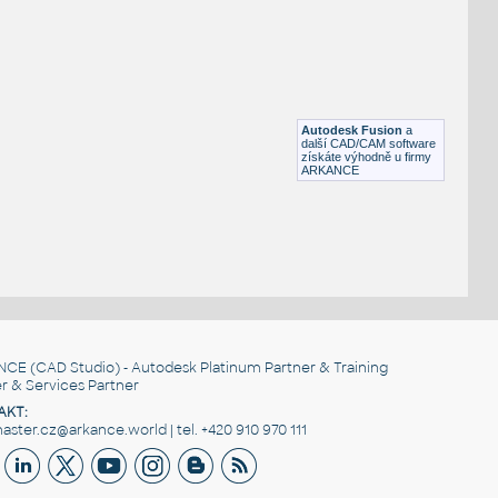
STAINLESS I.D. PIPE ELBOW 90 DEGREES S.R.
F3D
Potrubí
12.0 INCH I.D.ELBOW 90 DEG S.R. 11 GAUGE v1
:
STAINLESS I.D. PIPE ELBOW 90 DEGREES S.R.
Autodesk Fusion
a
F3D
Potrubí
další CAD/CAM software
získáte výhodně u firmy
ARKANCE
NCE
(CAD Studio) - Autodesk Platinum Partner & Training
r & Services Partner
AKT:
ster.cz@arkance.world | tel. +420 910 970 111