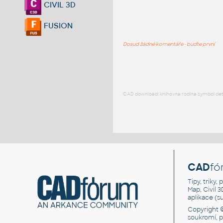
CIVIL 3D
FUSION
Dosud žádné komentáře - buďte první
CAD download: knihovna rodina symbol detai
CAD
fó
Tipy, triky
Map, Civil 
aplikace (
Copyright 
soukromí, 