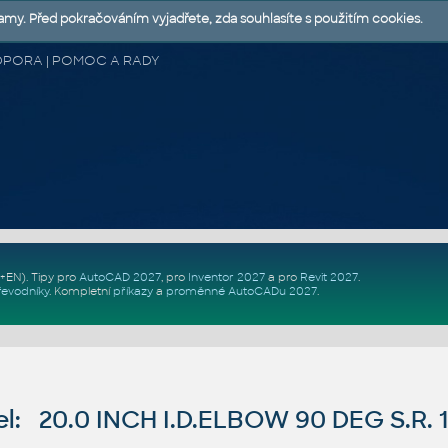
lamy. Před pokračováním vyjadřete, zda souhlasíte s použitím cookies.
 PODPORA | POMOC A RADY
Z+EN)
. Tipy pro
AutoCAD 2027
, pro
Inventor 2027
a pro
Revit 2027
.
řevodníky
.
Kompletní
příkazy
a
proměnné AutoCADu 2027
.
: 20.0 INCH I.D.ELBOW 90 DEG S.R. 1