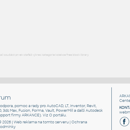
STAINLESS I.D. PIPE ELBOW 90 DEGREES S.R.
F3D
Potrubí
16.0 INCH I.D.ELBOW 90 DEG S.R. 10 GAUGE v1
:
STAINLESS I.D. PIPE ELBOW 90 DEGREES S.R.
F3D
Potrubí
l součást prvek stafáž výkres kategorie kolekce free block library
rum
ARKA
Cente
, podpora, pomoc a rady pro AutoCAD, LT, Inventor, Revit,
KONT
3D, 3ds Max, Fusion, Forma, Vault, PowerMill a další Autodesk
webma
support firmy ARKANCE). Viz
O portálu
.
© 2026 |
Web reklama
na tomto serveru |
Ochrana
podmínky