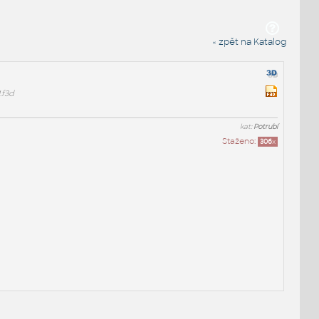
« zpět na Katalog
.f3d
kat:
Potrubí
Staženo:
306
x