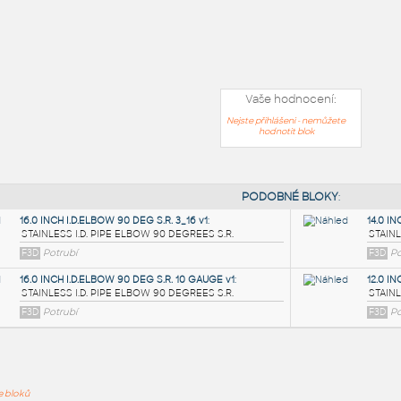
Vaše hodnocení:
Nejste přihlášeni - nemůžete
hodnotit blok
PODOB
ře bloků
16.0 INCH I.D.ELBOW 90 DEG S.R. 3_16 v1
: