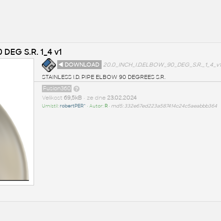
 DEG S.R. 1_4 v1
◄ DOWNLOAD
20.0_INCH_I.D.ELBOW_90_DEG_S.R._1_4_v1
STAINLESS I.D. PIPE ELBOW 90 DEGREES S.R.
Fusion360
Velikost
69,5kB
• ze dne
23.02.2024
Umístil:
robertPER^
• Autor:
R
•
md5: 332e67ed223a587414c24c5aeabbb364