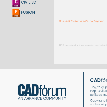
CIVIL 3D
FUSION
Dosud žádné komentáře - buďte první
CAD download: knihovna rodina symbol detai
CAD
fó
Tipy, triky
Map, Civil 
aplikace (
Copyright 
soukromí, 