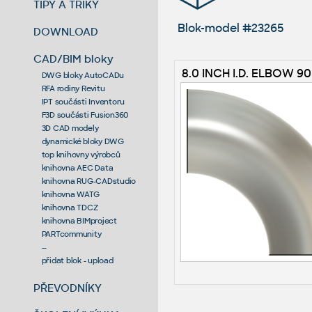
TIPY A TRIKY
Blok-model #23265
DOWNLOAD
CAD/BIM bloky
8.0 INCH I.D. ELBOW 90
DWG bloky AutoCADu
RFA rodiny Revitu
IPT součásti Inventoru
F3D součásti Fusion360
3D CAD modely
dynamické bloky DWG
top knihovny výrobců
knihovna AEC Data
knihovna RUG-CADstudio
knihovna WATG
knihovna TDCZ
knihovna BIMproject
PARTcommunity
--
přidat blok - upload
PŘEVODNÍKY