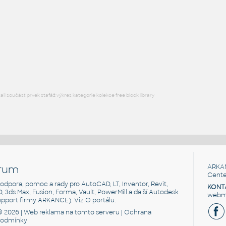
STAINLESS I.D. PIPE ELBOW 90 DEGREES S.R.
F3D
Potrubí
16.0 INCH I.D.ELBOW 90 DEG S.R. 10 GAUGE v1
:
STAINLESS I.D. PIPE ELBOW 90 DEGREES S.R.
F3D
Potrubí
l součást prvek stafáž výkres kategorie kolekce free block library
rum
ARKA
Cente
, podpora, pomoc a rady pro AutoCAD, LT, Inventor, Revit,
KONT
3D, 3ds Max, Fusion, Forma, Vault, PowerMill a další Autodesk
webma
support firmy ARKANCE). Viz
O portálu
.
© 2026 |
Web reklama
na tomto serveru |
Ochrana
podmínky