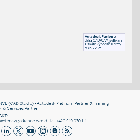
STAINLESS I.D. PIPE ELBOW 90 DEGREES S.R.
F3D
Potrubí
12.0 INCH I.D.ELBOW 90 DEG S.R. 11 GAUGE v1
:
STAINLESS I.D. PIPE ELBOW 90 DEGREES S.R.
Autodesk Fusion
a
F3D
Potrubí
další CAD/CAM software
získáte výhodně u firmy
ARKANCE
NCE
(CAD Studio) - Autodesk Platinum Partner & Training
r & Services Partner
AKT:
ster.cz@arkance.world | tel. +420 910 970 111