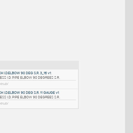
NÉ BLOKY
:
14.0 INCH I.D.ELBOW 90 DEG S.R. 3_16 v1
: