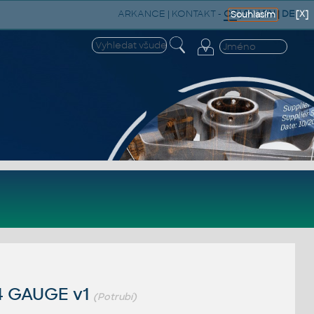
ARKANCE
|
KONTAKT
-
CZ
|
SK
|
EN
|
DE
[X]
Souhlasím
14 GAUGE v1
(Potrubí)