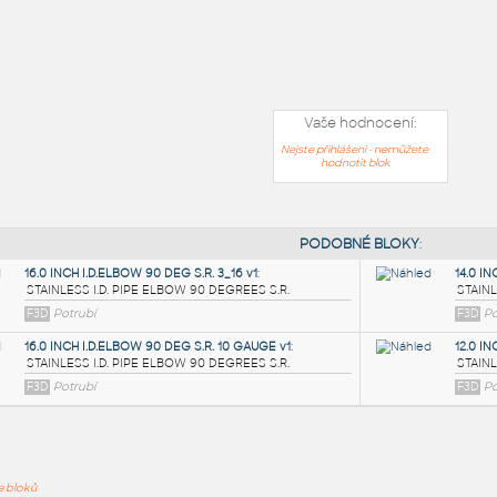
Vaše hodnocení:
Nejste přihlášeni - nemůžete
hodnotit blok
PODOB
ře bloků
16.0 INCH I.D.ELBOW 90 DEG S.R. 3_16 v1
: