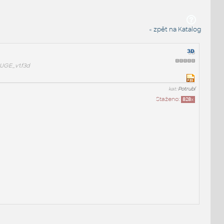
« zpět na Katalog
UGE_v1.f3d
kat:
Potrubí
Staženo:
828
x