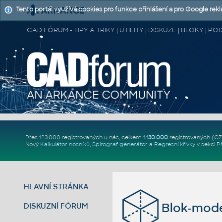
Tento portál využívá cookies pro funkce přihlášení a pro Google rek
CAD FÓRUM - TIPY A TRIKY | UTILITY | DISKUZE | BLOKY |
Přes 123.000 registrovaných u nás, celkem
1.130.000
registrovaných (C
Nový
Kalkulátor nosníků
,
Spirograf generátor
a
Regresní křivky
v sekci
P
HLAVNÍ STRÁNKA
Blok-mode
DISKUZNÍ FÓRUM