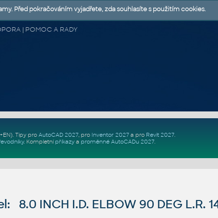
lamy. Před pokračováním vyjadřete, zda souhlasíte s použitím cookies.
 PODPORA | POMOC A RADY
Z+EN)
. Tipy pro
AutoCAD 2027
, pro
Inventor 2027
a pro
Revit 2027
.
řevodníky
.
Kompletní
příkazy
a
proměnné AutoCADu 2027
.
l: 8.0 INCH I.D. ELBOW 90 DEG L.R. 