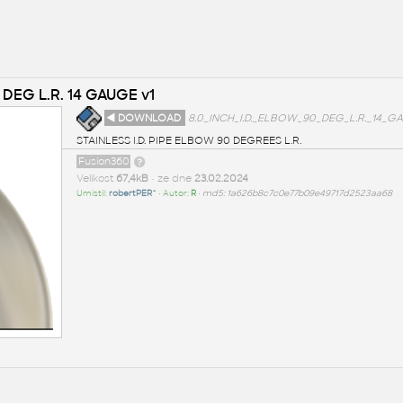
 DEG L.R. 14 GAUGE v1
◄ DOWNLOAD
8.0_INCH_I.D._ELBOW_90_DEG_L.R._14_GA
STAINLESS I.D. PIPE ELBOW 90 DEGREES L.R.
Fusion360
Velikost
67,4kB
• ze dne
23.02.2024
Umístil:
robertPER^
• Autor:
R
•
md5: 1a626b8c7c0e77b09e49717d2523aa68