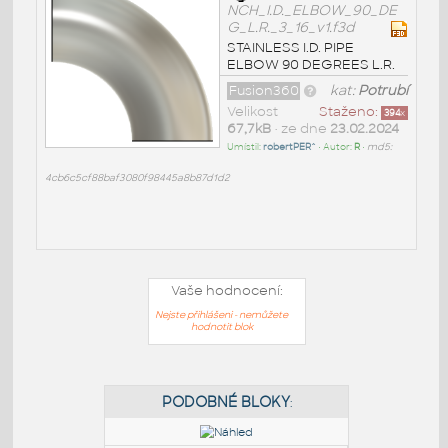
NCH_I.D._ELBOW_90_DE
G_L.R._3_16_v1.f3d
STAINLESS I.D. PIPE
ELBOW 90 DEGREES L.R.
Fusion360
kat:
Potrubí
Velikost
Staženo:
394
x
67,7kB
• ze dne
23.02.2024
Umístil:
robertPER^
• Autor:
R
•
md5:
4cb6c5cf88baf3080f98445a8b87d1d2
Vaše hodnocení:
Nejste přihlášeni - nemůžete
hodnotit blok