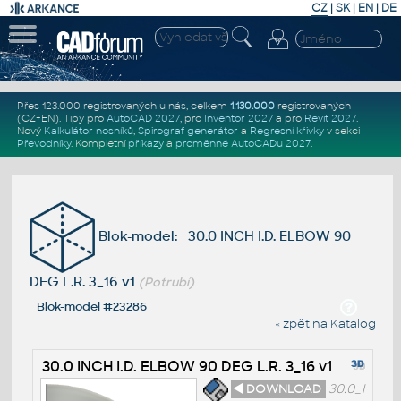
CZ
|
SK
|
EN
|
DE
Přes 123.000 registrovaných u nás, celkem
1.130.000
registrovaných
(CZ+EN)
. Tipy pro
AutoCAD 2027
, pro
Inventor 2027
a pro
Revit 2027
.
Nový
Kalkulátor nosníků
,
Spirograf generátor
a
Regresní křivky
v sekci
Převodníky
.
Kompletní
příkazy
a
proměnné AutoCADu 2027
.
Blok-model: 30.0 INCH I.D. ELBOW 90
DEG L.R. 3_16 v1
(Potrubí)
Blok-model #23286
« zpět na Katalog
30.0 INCH I.D. ELBOW 90 DEG L.R. 3_16 v1
◄ DOWNLOAD
30.0_I