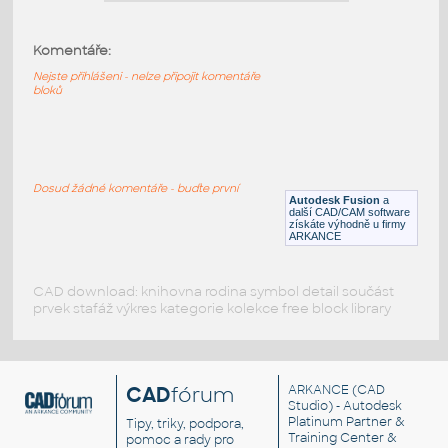
GAUGE v1
:
STAINLESS I.D. PIPE ELBOW 90
DEGREES S.R.
Komentáře:
F3D
Potrubí
Nejste přihlášeni - nelze připojit komentáře
bloků
12.0 INCH I.D.ELBOW 90 DEG S.R. 11
GAUGE v1
:
STAINLESS I.D. PIPE ELBOW 90
Dosud žádné komentáře - buďte první
DEGREES S.R.
Autodesk Fusion
a
další CAD/CAM software
F3D
Potrubí
získáte výhodně u firmy
ARKANCE
CAD download: knihovna rodina symbol detail součást
prvek stafáž výkres kategorie kolekce free block library
CAD
fórum
ARKANCE
(CAD
Studio) - Autodesk
Platinum Partner &
Tipy, triky, podpora,
Training Center &
pomoc a rady pro