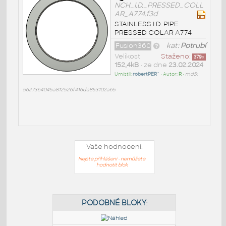
NCH_I.D._PRESSED_COLL
AR_A774.f3d
STAINLESS I.D. PIPE
PRESSED COLAR A774
Fusion360
kat:
Potrubí
Velikost
Staženo:
379
x
152,4kB
• ze dne
23.02.2024
Umístil:
robertPER^
• Autor:
R
•
md5:
5627364045a812526f416da853102a65
Vaše hodnocení:
Nejste přihlášeni - nemůžete
hodnotit blok