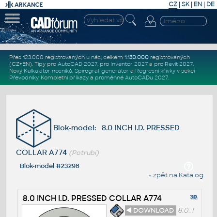
CZ
|
SK
|
EN
|
DE
Přes 123.000 registrovaných u nás, celkem
1.130.000
registrovaných
(CZ+EN)
. Tipy pro
AutoCAD 2027
, pro
Inventor 2027
a pro
Revit 2027
.
Nový
Kalkulátor nosníků
,
Spirograf generátor
a
Regresní křivky
v sekci
Převodníky
.
Kompletní
příkazy
a
proměnné AutoCADu 2027
.
Blok-model: 8.0 INCH I.D. PRESSED
COLLAR A774
(Potrubí)
Blok-model #23298
« zpět na Katalog
8.0 INCH I.D. PRESSED COLLAR A774
◄ DOWNLOAD
8.0_I