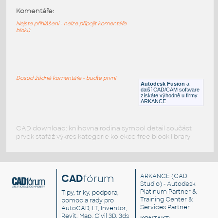
STAINLESS I.D. PIPE PRESSED COLAR
Komentáře:
A774
Nejste přihlášeni - nelze připojit komentáře
F3D
Potrubí
bloků
2.0 INCH I.D. PRESSED COLLAR A774
:
STAINLESS I.D. PIPE PRESSED COLAR
A774
Dosud žádné komentáře - buďte první
Autodesk Fusion
a
F3D
Potrubí
další CAD/CAM software
získáte výhodně u firmy
ARKANCE
CAD download: knihovna rodina symbol detail součást
prvek stafáž výkres kategorie kolekce free block library
CAD
fórum
ARKANCE
(CAD
Studio) - Autodesk
Platinum Partner &
Tipy, triky, podpora,
Training Center &
pomoc a rady pro
Services Partner
AutoCAD, LT, Inventor,
Revit, Map, Civil 3D, 3ds