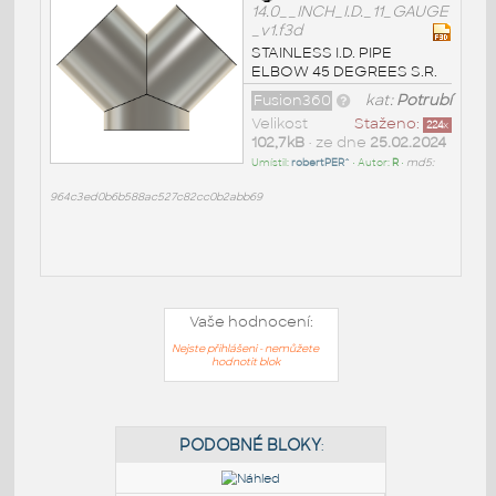
14.0__INCH_I.D._11_GAUGE
_v1.f3d
STAINLESS I.D. PIPE
ELBOW 45 DEGREES S.R.
Fusion360
kat:
Potrubí
Velikost
Staženo:
224
x
102,7kB
• ze dne
25.02.2024
Umístil:
robertPER^
• Autor:
R
•
md5:
964c3ed0b6b588ac527c82cc0b2abb69
Vaše hodnocení:
Nejste přihlášeni - nemůžete
hodnotit blok