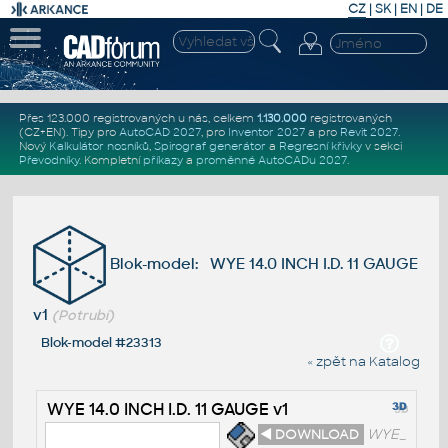
CZ
|
SK
|
EN
|
DE
Přes 123.000 registrovaných u nás, celkem
1.130.000
registrovaných
(CZ+EN)
. Tipy pro
AutoCAD 2027
, pro
Inventor 2027
a pro
Revit 2027
.
Nový
Kalkulátor nosníků
,
Spirograf generátor
a
Regresní křivky
v sekci
Převodníky
.
Kompletní
příkazy
a
proměnné AutoCADu 2027
.
Blok-model: WYE 14.0 INCH I.D. 11 GAUGE
v1
(Potrubí)
Blok-model #23313
« zpět na Katalog
WYE 14.0 INCH I.D. 11 GAUGE v1
◄ DOWNLOAD
WYE_