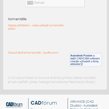
2.5 INCH I.D. ELBOW 45 DEG L.R. 14
GAUGE v1
:
STAINLESS I.D. PIPE ELBOW 45
DEGREES L.R.
Komentáře:
F3D
Potrubí
Nejste přihlášeni - nelze připojit komentáře
bloků
2.0 INCH I.D. ELBOW 45 DEG L.R. 14
GAUGE v1
:
STAINLESS I.D. PIPE ELBOW 45
Dosud žádné komentáře - buďte první
DEGREES L.R.
Autodesk Fusion
a
další CAD/CAM software
F3D
Potrubí
získáte výhodně u firmy
ARKANCE
CAD download: knihovna rodina symbol detail součást
prvek stafáž výkres kategorie kolekce free block library
CAD
fórum
ARKANCE
(CAD
Studio) - Autodesk