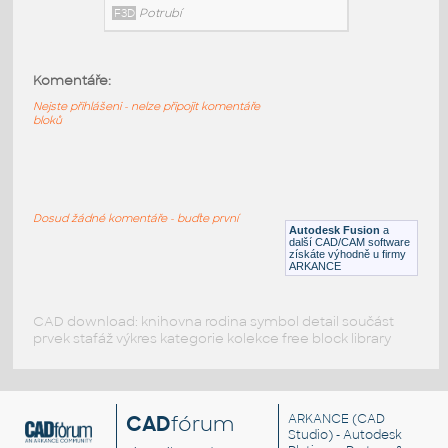
2.0@0.75 INCH I.D. CONCENTRIC
REDUCER 14 GAUGE
:
STAINLESS I.D. PIPE CONCENTRIC
REDUCER
Komentáře:
F3D
Potrubí
Nejste přihlášeni - nelze připojit komentáře
bloků
1.5@1.0 INCH I.D. CONCENTRIC REDUCER
14 GAUGE
:
STAINLESS I.D. PIPE CONCENTRIC
Dosud žádné komentáře - buďte první
REDUCER
Autodesk Fusion
a
další CAD/CAM software
F3D
Potrubí
získáte výhodně u firmy
ARKANCE
CAD download: knihovna rodina symbol detail součást
prvek stafáž výkres kategorie kolekce free block library
CAD
fórum
ARKANCE
(CAD
Studio) - Autodesk