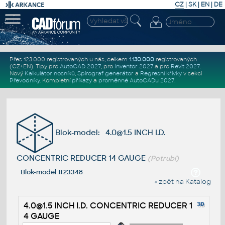
CZ
|
SK
|
EN
|
DE
Přes 123.000 registrovaných u nás, celkem
1.130.000
registrovaných
(CZ+EN)
. Tipy pro
AutoCAD 2027
, pro
Inventor 2027
a pro
Revit 2027
.
Nový
Kalkulátor nosníků
,
Spirograf generátor
a
Regresní křivky
v sekci
Převodníky
.
Kompletní
příkazy
a
proměnné AutoCADu 2027
.
Blok-model: 4.0@1.5 INCH I.D.
CONCENTRIC REDUCER 14 GAUGE
(Potrubí)
Blok-model #23348
« zpět na Katalog
4.0@1.5 INCH I.D. CONCENTRIC REDUCER 1
4 GAUGE