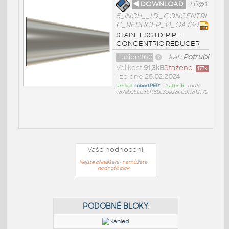
◄ DOWNLOAD
4.0@1.
5_INCH__I.D._CONCENTRI
C_REDUCER_14_GA.f3d
STAINLESS I.D. PIPE
CONCENTRIC REDUCER
Fusion360
kat:
Potrubí
Velikost
91,3kB
Staženo:
177
x
• ze dne
25.02.2024
Umístil:
robertPER^
• Autor:
R
•
md5:
787ebc5bd35f18bb35a280cdff812f70
Vaše hodnocení:
Nejste přihlášeni - nemůžete
hodnotit blok