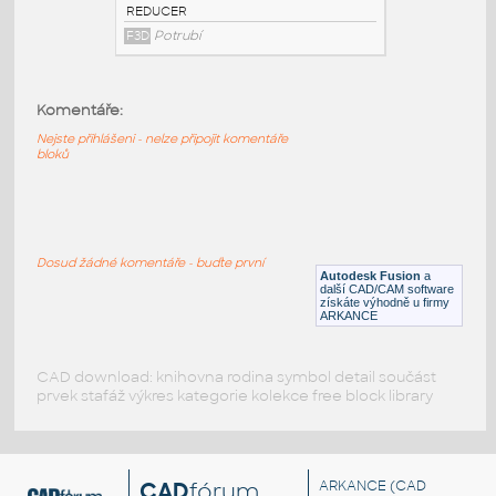
2.0@0.75 INCH I.D. CONCENTRIC
REDUCER 14 GAUGE
:
STAINLESS I.D. PIPE CONCENTRIC
Komentáře:
REDUCER
F3D
Potrubí
Nejste přihlášeni - nelze připojit komentáře
bloků
1.5@1.0 INCH I.D. CONCENTRIC REDUCER
14 GAUGE
:
STAINLESS I.D. PIPE CONCENTRIC
Dosud žádné komentáře - buďte první
REDUCER
Autodesk Fusion
a
další CAD/CAM software
F3D
Potrubí
získáte výhodně u firmy
ARKANCE
CAD download: knihovna rodina symbol detail součást
prvek stafáž výkres kategorie kolekce free block library
CAD
fórum
ARKANCE
(CAD