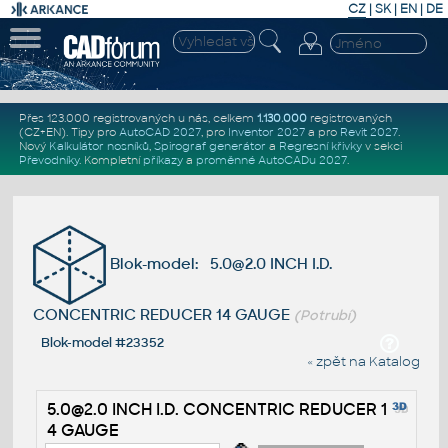
CZ
|
SK
|
EN
|
DE
Přes 123.000 registrovaných u nás, celkem
1.130.000
registrovaných
(CZ+EN)
. Tipy pro
AutoCAD 2027
, pro
Inventor 2027
a pro
Revit 2027
.
Nový
Kalkulátor nosníků
,
Spirograf generátor
a
Regresní křivky
v sekci
Převodníky
.
Kompletní
příkazy
a
proměnné AutoCADu 2027
.
Blok-model: 5.0@2.0 INCH I.D.
CONCENTRIC REDUCER 14 GAUGE
(Potrubí)
Blok-model #23352
« zpět na Katalog
5.0@2.0 INCH I.D. CONCENTRIC REDUCER 1
4 GAUGE