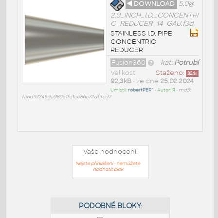
◄ DOWNLOAD
5.0@
2.0_INCH_I.D._CONCENTRI
C_REDUCER_14_GAU.f3d
STAINLESS I.D. PIPE
CONCENTRIC
REDUCER
Fusion360
kat:
Potrubí
Velikost
Staženo:
324
x
92,3kB
• ze dne
25.02.2024
Umístil:
robertPER^
• Autor:
R
•
md5:
fa6d97245da989c1fe1ec86c72df3cd7
Vaše hodnocení:
Nejste přihlášeni - nemůžete
hodnotit blok