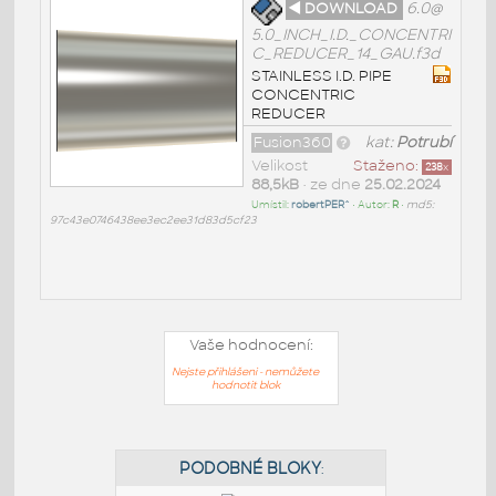
◄ DOWNLOAD
6.0@
5.0_INCH_I.D._CONCENTRI
C_REDUCER_14_GAU.f3d
STAINLESS I.D. PIPE
CONCENTRIC
REDUCER
Fusion360
kat:
Potrubí
Velikost
Staženo:
238
x
88,5kB
• ze dne
25.02.2024
Umístil:
robertPER^
• Autor:
R
•
md5:
97c43e0746438ee3ec2ee31d83d5cf23
Vaše hodnocení:
Nejste přihlášeni - nemůžete
hodnotit blok