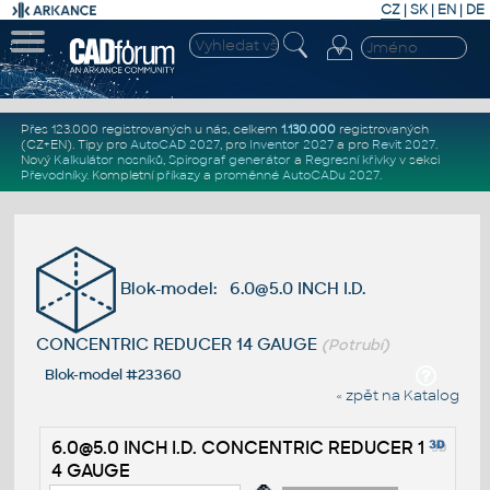
CZ
|
SK
|
EN
|
DE
Přes 123.000 registrovaných u nás, celkem
1.130.000
registrovaných
(CZ+EN)
. Tipy pro
AutoCAD 2027
, pro
Inventor 2027
a pro
Revit 2027
.
Nový
Kalkulátor nosníků
,
Spirograf generátor
a
Regresní křivky
v sekci
Převodníky
.
Kompletní
příkazy
a
proměnné AutoCADu 2027
.
Blok-model: 6.0@5.0 INCH I.D.
CONCENTRIC REDUCER 14 GAUGE
(Potrubí)
Blok-model #23360
« zpět na Katalog
6.0@5.0 INCH I.D. CONCENTRIC REDUCER 1
4 GAUGE