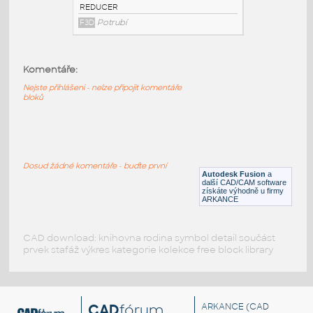
2.0@0.75 INCH I.D. CONCENTRIC
REDUCER 14 GAUGE
:
STAINLESS I.D. PIPE CONCENTRIC
Komentáře:
REDUCER
F3D
Potrubí
Nejste přihlášeni - nelze připojit komentáře
bloků
1.5@1.0 INCH I.D. CONCENTRIC REDUCER
14 GAUGE
:
STAINLESS I.D. PIPE CONCENTRIC
Dosud žádné komentáře - buďte první
REDUCER
Autodesk Fusion
a
další CAD/CAM software
F3D
Potrubí
získáte výhodně u firmy
ARKANCE
CAD download: knihovna rodina symbol detail součást
prvek stafáž výkres kategorie kolekce free block library
CAD
fórum
ARKANCE
(CAD